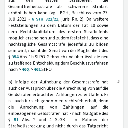
aus dem ersten Strafbefehl die
Gesamtfreiheitsstrafe als schwerere Strafart
erhöht haben kann (vgl. BGH, Beschluss vom 27.
Juli 2021 -
6 StR 322/21
, juris Rn. 2). Da weitere
Feststellungen zu dem Datum der Tat 10 sowie
dem Rechtskraftdatum des ersten Strafbefehls
möglich erscheinen und zudem feststeht, dass eine
nachträgliche Gesamtstrafe jedenfalls zu bilden
sein wird, macht der Senat von der Möglichkeit des
§
354
Abs. 1b StPO Gebrauch und überlässt die neu
zu treffende Entscheidung dem Beschlussverfahren
nach §
460
, §
462
StPO.
5
b) Infolge der Aufhebung der Gesamtstrafe hat
auch der Ausspruch über die Anrechnung von auf die
Geldstrafen erbrachten Zahlungen zu entfallen. Er
ist auch für sich genommen rechtsfehlerhaft, denn
die Anrechnung von Zahlungen auf die
einbezogenen Geldstrafen hat - nach Maßgabe des
§
51
Abs. 2 und 4 StGB - im Rahmen der
Strafvollstreckung und nicht durch das Tatgericht