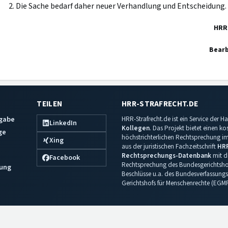
2. Die Sache bedarf daher neuer Verhandlung und Entscheidung.
HRR
Bearb
TEILEN
HRR-STRAFRECHT.DE
sgabe
HRR-Strafrecht.de ist ein Service der
LinkedIn
Kollegen
. Das Projekt bietet einen k
ge
höchstrichterlichen Rechtsprechung im 
Xing
aus der juristischen Fachzeitschrift
HR
Rechtsprechungs-Datenbank
mit de
Facebook
Rechtsprechung des Bundesgerichtshof
ung
Beschlüsse u.a. des Bundesverfassungs
Gerichtshofs für Menschenrechte (EGM
Impressum
·
Datenschutz