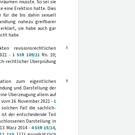
inräumen musste. So sei sie
 eine Erektion hatte. Dies
 für die bis dahin sexuell
andlung nahezu greifbarer
erklärt, sie habe auch gar
cht habe.
5
en revisionsrechtlichen
2021 -
1 StR 109/21
Rn. 10;
ch-rechtlicher Überprüfung
6
ation zum eigentlichen
ndung und Darstellung der
ine Überzeugung allein auf
s vom 16. November 2021 -
1
olchen Fall die sachlich-
ist der entscheidende Teil
schlossenen Darstellung in
13. März 2014 -
4 StR 15/14
,
12, 110
, 111); grundsätzlich