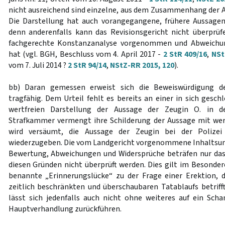
nicht ausreichend sind einzelne, aus dem Zusammenhang der 
Die Darstellung hat auch vorangegangene, frühere Aussage
denn anderenfalls kann das Revisionsgericht nicht überprüf
fachgerechte Konstanzanalyse vorgenommen und Abweichun
hat (vgl. BGH, Beschluss vom 4. April 2017 -
2 StR 409/16
,
NSt
vom 7. Juli 2014 ?
2 StR 94/14
,
NStZ-RR 2015, 120
).
bb) Daran gemessen erweist sich die Beweiswürdigung de
tragfähig. Dem Urteil fehlt es bereits an einer in sich gesc
wertfreien Darstellung der Aussage der Zeugin O. in d
Strafkammer vermengt ihre Schilderung der Aussage mit we
wird versäumt, die Aussage der Zeugin bei der Polizei
wiederzugeben. Die vom Landgericht vorgenommene Inhaltsun
Bewertung, Abweichungen und Widersprüche beträfen nur da
diesen Gründen nicht überprüft werden. Dies gilt im Besonder
benannte „Erinnerungslücke“ zu der Frage einer Erektion, 
zeitlich beschränkten und überschaubaren Tatablaufs betrifft
lässt sich jedenfalls auch nicht ohne weiteres auf ein Sch
Hauptverhandlung zurückführen.