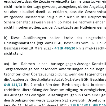
erschüttert, dass die Zeugin vereinzelte Erinnerungslücken e
nicht mehr in der Lage gewesen, anzugeben, ob der Angeklagte
sei aber plausibel damit zu erklären, dass die Geschehnisse
weitgehend unerfahrene Zeugin mit auch in der Hauptverh
Scham behaftet gewesen seien. So habe sie nachvollziehbar 
nicht hinsehen wollen, was der Angeklagte am Mülleimer gema
b) Diese Ausführungen halten trotz des eingeschränkt
Prüfungsmaßstabs (vgl. dazu BGH, Beschluss vom 16. Juni 
Beschluss vom 18. März 2021 -
4 StR 480/20
Rn. 2 mwN) sachli
nicht stand.
aa) Im Rahmen einer Aussage-gegen-Aussage-Konstell
Tatgeschehen gelten besondere Anforderungen an die Begrü
tatrichterlichen Überzeugungsbildung, wenn das Tatgericht se
die Angaben der Geschädigten stützt (vgl. etwa BGH, Beschlus
StR 331/21
Rn. 9 mwN). Um dem Revisionsgericht in einem s
rechtliche Überprüfung der Beweiswürdigung zu ermöglichen, 
der Aussage des einzigen Belastungszeugen in Form einer ge
den Urteilsgründen wiederzugeben (vgl. etwa BGH, Urteil vom 
juris Rn. 11; Urteil vom 10. August 2011 -
1 StR 114/11
,
NStZ 20