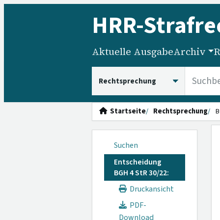
HRR
-Strafre
Aktuelle Ausgabe
Archiv
R
HRRS durchsuchen
Startseite
Rechtsprechung
B
Suchen
Entscheidung
BGH 4 StR 30/22:
Druckansicht
PDF-
Download