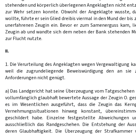
stehenden und körperlich überlegenen Angeklagten nicht entzi
zur Wehr setzen konnte. Obwohl der Angeklagte wusste, da
wollte, führte er sein Glied dreibis viermal in den Mund der bis
unerfahrenen Zeugin ein. Bevor er zum Samenerguss kam, li
Zeugin ab und wandte sich dem neben der Bank stehenden Mü
zur Flucht nutzte.
II.
1. Die Verurteilung des Angeklagten wegen Vergewaltigung ka
weil die zugrundeliegende Beweiswürdigung den an sie z
Anforderungen nicht genügt.
a) Das Landgericht hat seine Überzeugung vom Tatgeschehen i
vollumfänglich glaubhaft bewertete Aussage der Zeugin O. ge
es im Wesentlichen ausgeführt, dass die Zeugin das Kern
Vernehmungssituationen hinweg konstant, übereinstimme
geschildert habe. Einzelne festgestellte Abweichungen u
ausschließlich das Randgeschehen. Die Entstehung der Auss
deren Glaubhaftigkeit. Die Überzeugung der Strafkammer 