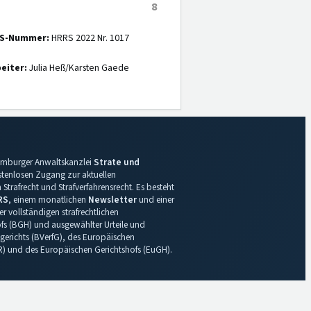
8
S-Nummer:
HRRS 2022 Nr. 1017
eiter:
Julia Heß/Karsten Gaede
 Hamburger Anwaltskanzlei
Strate und
ostenlosen Zugang zur aktuellen
Strafrecht und Strafverfahrensrecht. Es besteht
RS
, einem monatlichen
Newsletter
und einer
r vollständigen strafrechtlichen
s (BGH) und ausgewählter Urteile und
gerichts (BVerfG), des Europäischen
R) und des Europäischen Gerichtshofs (EuGH).