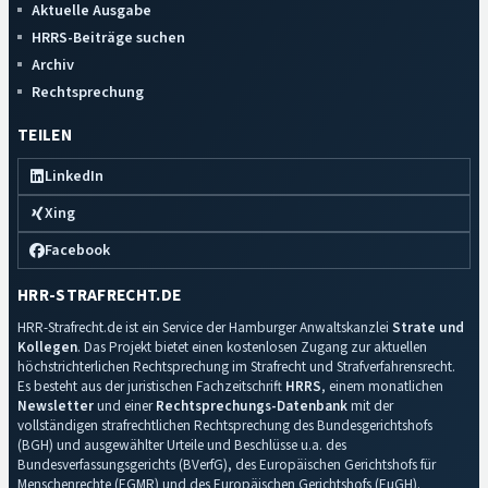
Aktuelle Ausgabe
HRRS-Beiträge suchen
Archiv
Rechtsprechung
TEILEN
LinkedIn
Xing
Facebook
HRR-STRAFRECHT.DE
HRR-Strafrecht.de ist ein Service der Hamburger Anwaltskanzlei
Strate und
Kollegen
. Das Projekt bietet einen kostenlosen Zugang zur aktuellen
höchstrichterlichen Rechtsprechung im Strafrecht und Strafverfahrensrecht.
Es besteht aus der juristischen Fachzeitschrift
HRRS
, einem monatlichen
Newsletter
und einer
Rechtsprechungs-Datenbank
mit der
vollständigen strafrechtlichen Rechtsprechung des Bundesgerichtshofs
(BGH) und ausgewählter Urteile und Beschlüsse u.a. des
Bundesverfassungsgerichts (BVerfG), des Europäischen Gerichtshofs für
Menschenrechte (EGMR) und des Europäischen Gerichtshofs (EuGH).