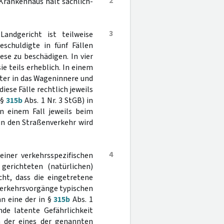
2
Krankenhaus hält sachlich-
3
andgericht ist teilweise
eschuldigte in fünf Fällen
ese zu beschädigen. In vier
ie teils erheblich. In einem
ster in das Wageninnere und
iese Fälle rechtlich jeweils
(§
315b
Abs. 1 Nr. 3 StGB) in
n einem Fall jeweils beim
 in den Straßenverkehr wird
4
einer verkehrsspezifischen
gerichteten (natürlichen)
icht, dass die eingetretene
 Verkehrsvorgänge typischen
nn eine der in §
315b
Abs. 1
de latente Gefährlichkeit
in der eines der genannten