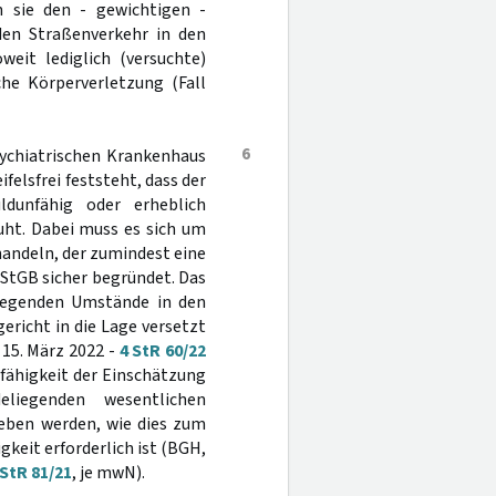
 sie den - gewichtigen -
 den Straßenverkehr in den
oweit lediglich (versuchte)
he Körperverletzung (Fall
6
sychiatrischen Krankenhaus
elsfrei feststeht, dass der
dunfähig oder erheblich
uht. Dabei muss es sich um
andeln, der zumindest eine
StGB sicher begründet. Das
liegenden Umstände in den
ericht in die Lage versetzt
15. März 2022 -
4 StR 60/22
dfähigkeit der Einschätzung
liegenden wesentlichen
eben werden, wie dies zum
gkeit erforderlich ist (BGH,
 StR 81/21
, je mwN).