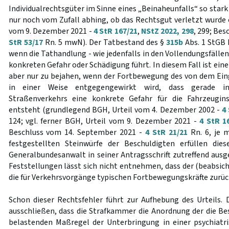
Individualrechtsgüter im Sinne eines „Beinaheunfalls“ so stark
nur noch vom Zufall abhing, ob das Rechtsgut verletzt wurde o
vom 9. Dezember 2021 -
4 StR 167/21
,
NStZ 2022, 298
, 299; Bes
StR 53/17
Rn. 5 mwN). Der Tatbestand des §
315b
Abs. 1 StGB k
wenn die Tathandlung - wie jedenfalls in den Vollendungsfällen
konkreten Gefahr oder Schädigung führt. In diesem Fall ist ein
aber nur zu bejahen, wenn der Fortbewegung des von dem Eing
in einer Weise entgegengewirkt wird, dass gerade i
Straßenverkehrs eine konkrete Gefahr für die Fahrzeugin
entsteht (grundlegend BGH, Urteil vom 4. Dezember 2002 -
4
124; vgl. ferner BGH, Urteil vom 9. Dezember 2021 -
4 StR 1
Beschluss vom 14. September 2021 -
4 StR 21/21
Rn. 6, je 
festgestellten Steinwürfe der Beschuldigten erfüllen die
Generalbundesanwalt in seiner Antragsschrift zutreffend ausg
Feststellungen lässt sich nicht entnehmen, dass der (beabsich
die für Verkehrsvorgänge typischen Fortbewegungskräfte zurüc
Schon dieser Rechtsfehler führt zur Aufhebung des Urteils.
ausschließen, dass die Strafkammer die Anordnung der die Be
belastenden Maßregel der Unterbringung in einer psychiatr