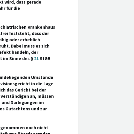
kt wird, dass gerade
hr für die
sychiatrischen Krankenhaus
rei feststeht, dass der
hig oder erheblich
uht. Dabei muss es sich
fekt handeln, der
t im Sinne des §
21
StGB
grundeliegenden Umstände
visionsgericht in die Lage
ch das Gericht bei der
chverständigen an, müssen
e und Darlegungen im
des Gutachtens und zur
ch genommen noch nicht