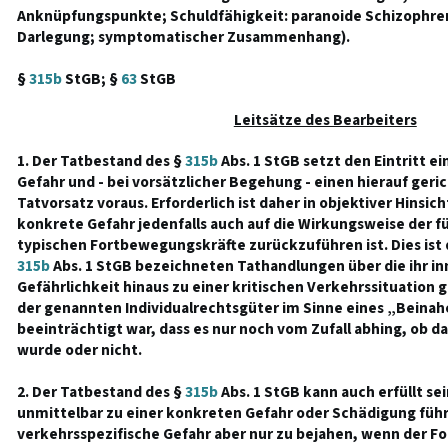
Anknüpfungspunkte; Schuldfähigkeit: paranoide Schizophren
Darlegung; symptomatischer Zusammenhang).
§
315b
StGB; §
63
StGB
Leitsätze des Bearbeiters
1. Der Tatbestand des §
315b
Abs. 1 StGB setzt den Eintritt e
Gefahr und - bei vorsätzlicher Begehung - einen hierauf geri
Tatvorsatz voraus. Erforderlich ist daher in objektiver Hinsic
konkrete Gefahr jedenfalls auch auf die Wirkungsweise der 
typischen Fortbewegungskräfte zurückzuführen ist. Dies ist de
315b
Abs. 1 StGB bezeichneten Tathandlungen über die ihr 
Gefährlichkeit hinaus zu einer kritischen Verkehrssituation g
der genannten Individualrechtsgüter im Sinne eines „Beinahe
beeinträchtigt war, dass es nur noch vom Zufall abhing, ob d
wurde oder nicht.
2. Der Tatbestand des §
315b
Abs. 1 StGB kann auch erfüllt se
unmittelbar zu einer konkreten Gefahr oder Schädigung führt.
verkehrsspezifische Gefahr aber nur zu bejahen, wenn der 