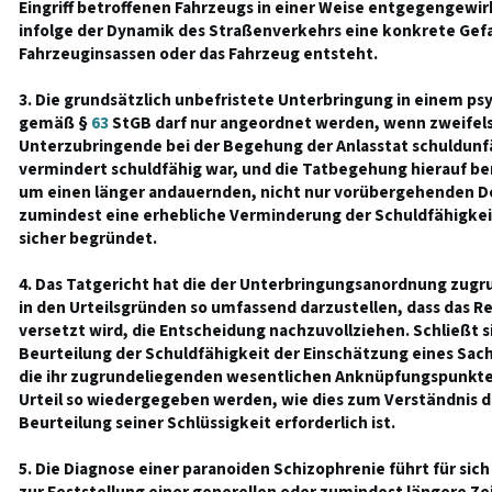
Eingriff betroffenen Fahrzeugs in einer Weise entgegengewir
infolge der Dynamik des Straßenverkehrs eine konkrete Gefa
Fahrzeuginsassen oder das Fahrzeug entsteht.
3. Die grundsätzlich unbefristete Unterbringung in einem p
gemäß §
63
StGB darf nur angeordnet werden, wenn zweifelsf
Unterzubringende bei der Begehung der Anlasstat schuldunfä
vermindert schuldfähig war, und die Tatbegehung hierauf ber
um einen länger andauernden, nicht nur vorübergehenden De
zumindest eine erhebliche Verminderung der Schuldfähigkei
sicher begründet.
4. Das Tatgericht hat die der Unterbringungsanordnung zu
in den Urteilsgründen so umfassend darzustellen, dass das Re
versetzt wird, die Entscheidung nachzuvollziehen. Schließt si
Beurteilung der Schuldfähigkeit der Einschätzung eines Sa
die ihr zugrundeliegenden wesentlichen Anknüpfungspunkt
Urteil so wiedergegeben werden, wie dies zum Verständnis 
Beurteilung seiner Schlüssigkeit erforderlich ist.
5. Die Diagnose einer paranoiden Schizophrenie führt für si