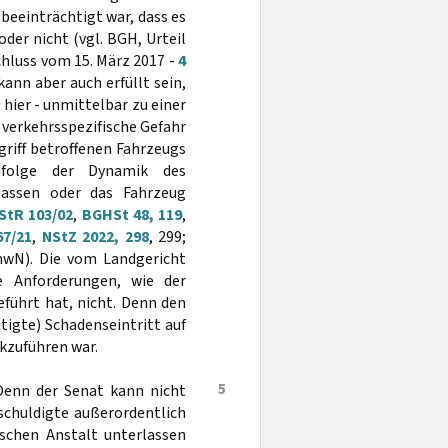
 beeinträchtigt war, dass es
der nicht (vgl. BGH, Urteil
chluss vom 15. März 2017 -
4
ann aber auch erfüllt sein,
 hier - unmittelbar zu einer
e verkehrsspezifische Gefahr
riff betroffenen Fahrzeugs
nfolge der Dynamik des
sassen oder das Fahrzeug
 StR 103/02
,
BGHSt 48, 119
,
67/21
,
NStZ 2022, 298
, 299;
mwN). Die vom Landgericht
se Anforderungen, wie der
eführt hat, nicht. Denn den
tigte) Schadenseintritt auf
kzuführen war.
5
 Denn der Senat kann nicht
schuldigte außerordentlich
ischen Anstalt unterlassen