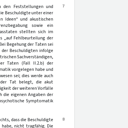
7
h den Feststellungen und
e Beschuldigte unter einer
en Ideen“ und akustischen
renzbegabung sowie ein
asstaten stellten sich im
s „auf Fehlbeurteilung der
Bei Begehung der Taten sei
t der Beschuldigten infolge
trischen Sachverständigen,
er Taten (Fall II.2.b) der
omatik vorgelegen habe und
wesen sei; dies werde auch
der Tat belegt, die akut
gkeit der weiteren Vorfälle
ch die eigenen Angaben der
 psychotische Symptomatik
8
hts, dass die Beschuldigte
habe, nicht tragfähig. Die