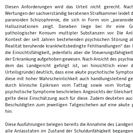
Diesen Anforderungen wird das Urteil nicht gerecht. Nac
Wertungen der sachverständig beratenen Strafkammer leidet di
paranoiden Schizophrenie, die sich in Form von „paranoid
Halluzinationen zeigt. Daneben liege bei ihr eine G
pathologischer Konsum multipler Substanzen vor. Die Anl
Kontext der seit Jahren bestehenden psychischen Störung al
Realität beruhende krankheitsbedingte Fehlhandlungen“ dar. 
die Einsichtsfähigkeit, jedenfalls aber die Steuerungsfähigkei
der Erkrankung aufgehoben gewesen. Nach Ansicht des psychia
dem das Landgericht gefolgt ist, sei hinsichtlich einer d
Urteilsgründe) deutlich, dass eine akute psychotische Sympt
diese mit hoher Wahrscheinlichkeit auch handlungsleitend ge
durch klinische Epikrisen vom Tattag sowie vom Vortag 
psychotische Symptome beschrieben. Angesichts der Gleicharti
gelte diese Einschätzung auch für diese. Zudem deuteten au
Beschuldigten zum jeweiligen Tatgeschehen auf eine akute
hin.
Diese Ausführungen belegen bereits die Annahme des Landgeric
alle Anlasstaten im Zustand der Schuldunfähigkeit begangen 