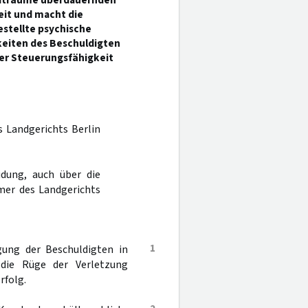
Zeiträume überdauernden
eit und macht die
estellte psychische
keiten des Beschuldigten
der Steuerungsfähigkeit
s Landgerichts Berlin
dung, auch über die
mer des Landgerichts
1
gung der Beschuldigten in
 die Rüge der Verletzung
rfolg.