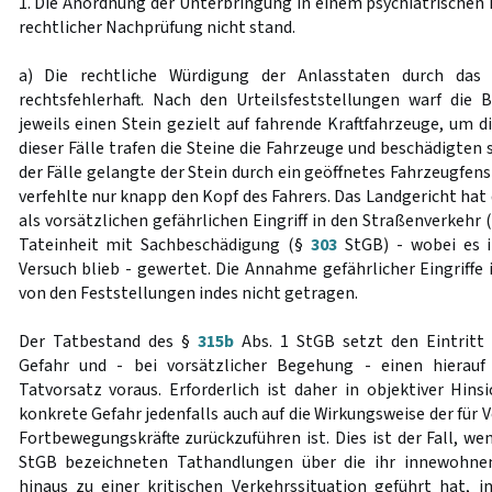
1. Die Anordnung der Unterbringung in einem psychiatrischen 
rechtlicher Nachprüfung nicht stand.
a) Die rechtliche Würdigung der Anlasstaten durch das L
rechtsfehlerhaft. Nach den Urteilsfeststellungen warf die B
jeweils einen Stein gezielt auf fahrende Kraftfahrzeuge, um di
dieser Fälle trafen die Steine die Fahrzeuge und beschädigten s
der Fälle gelangte der Stein durch ein geöffnetes Fahrzeugfen
verfehlte nur knapp den Kopf des Fahrers. Das Landgericht hat d
als vorsätzlichen gefährlichen Eingriff in den Straßenverkehr 
Tateinheit mit Sachbeschädigung (§
303
StGB) - wobei es i
Versuch blieb - gewertet. Die Annahme gefährlicher Eingriffe
von den Feststellungen indes nicht getragen.
Der Tatbestand des §
315b
Abs. 1 StGB setzt den Eintritt 
Gefahr und - bei vorsätzlicher Begehung - einen hierauf 
Tatvorsatz voraus. Erforderlich ist daher in objektiver Hins
konkrete Gefahr jedenfalls auch auf die Wirkungsweise der für
Fortbewegungskräfte zurückzuführen ist. Dies ist der Fall, we
StGB bezeichneten Tathandlungen über die ihr innewohnen
hinaus zu einer kritischen Verkehrssituation geführt hat, 