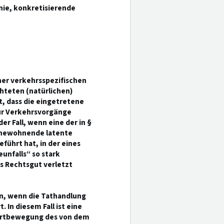
ie, konkretisierende
iner verkehrsspezifischen
chteten (natürlichen)
ht, dass die eingetretene
für Verkehrsvorgänge
r Fall, wenn eine der in §
innewohnende latente
eführt hat, in der eines
unfalls“ so stark
as Rechtsgut verletzt
in, wenn die Tathandlung
 In diesem Fall ist eine
Fortbewegung des von dem