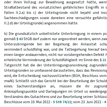
oder ihren Vollzug zur Bewährung ausgesetzt hätte, wenn
Straftatbestand des vorsätzlichen gefährlichen Eingriffs in
Fällen II.2.a) bis c) der Urteilsgründe nicht bejaht und ins
Sachbeschädigungen sowie daneben eine versuchte gefährlic
II.2.d) der Urteilsgründe) angenommen hätte.
b) Die grundsätzlich unbefristete Unterbringung in einem p
gemäß §
63
StGB darf zudem nur angeordnet werden, wenn zweif
Unterzubringende bei der Begehung der Anlasstat schul
vermindert schuldfähig war, und die Tatbegehung hierauf ber
einen länger andauernden, nicht nur vorübergehenden Defekt h
erhebliche Verminderung der Schuldfähigkeit im Sinne des §
21
Tatgericht hat die der Unterbringungsanordnung zugrunde
Urteilsgründen so umfassend darzustellen, dass das Revisionsg
wird, die Entscheidung nachzuvollziehen (BGH, Beschluss vom 
mwN). Schließt sich das Gericht bei der Beurteilung der Schul
eines Sachverständigen an, müssen die ihr zugrunde
Anknüpfungspunkte und Darlegungen im Urteil so wiedergeg
Verständnis des Gutachtens und zur Beurteilung seiner Schlüssi
Beschlüsse vom 10. Mai 2022 -
5 StR 74/22
; vom 23. Juni 2021 -
4