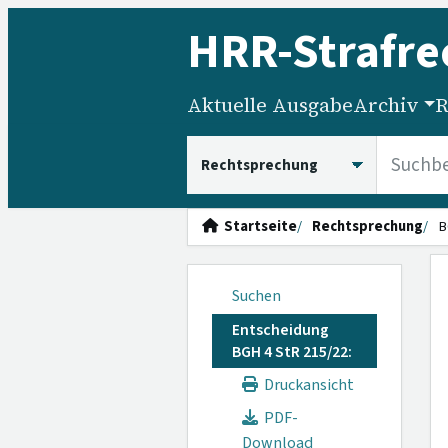
HRR
-Strafre
Aktuelle Ausgabe
Archiv
R
HRRS durchsuchen
Startseite
Rechtsprechung
B
Suchen
Entscheidung
BGH 4 StR 215/22:
Druckansicht
PDF-
Download