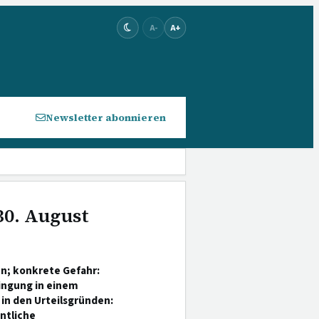
A-
A+
Newsletter abonnieren
30. August
en; konkrete Gefahr:
ingung in einem
in den Urteilsgründen:
ntliche