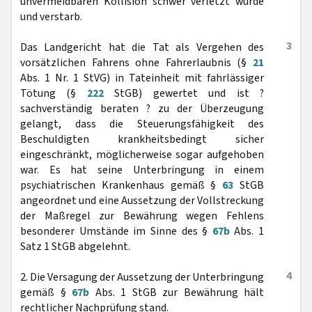
unvermeidbaren Kollision schwer verletzt wurde
und verstarb.
3
Das Landgericht hat die Tat als Vergehen des
vorsätzlichen Fahrens ohne Fahrerlaubnis (§
21
Abs. 1 Nr. 1 StVG) in Tateinheit mit fahrlässiger
Tötung (§
222
StGB) gewertet und ist ?
sachverständig beraten ? zu der Überzeugung
gelangt, dass die Steuerungsfähigkeit des
Beschuldigten krankheitsbedingt sicher
eingeschränkt, möglicherweise sogar aufgehoben
war. Es hat seine Unterbringung in einem
psychiatrischen Krankenhaus gemäß §
63
StGB
angeordnet und eine Aussetzung der Vollstreckung
der Maßregel zur Bewährung wegen Fehlens
besonderer Umstände im Sinne des §
67b
Abs. 1
Satz 1 StGB abgelehnt.
4
2. Die Versagung der Aussetzung der Unterbringung
gemäß §
67b
Abs. 1 StGB zur Bewährung hält
rechtlicher Nachprüfung stand.