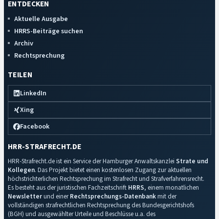
ENTDECKEN
Aktuelle Ausgabe
HRRS-Beiträge suchen
Archiv
Rechtsprechung
TEILEN
LinkedIn
Xing
Facebook
HRR-STRAFRECHT.DE
HRR-Strafrecht.de ist ein Service der Hamburger Anwaltskanzlei
Strate und
Kollegen
. Das Projekt bietet einen kostenlosen Zugang zur aktuellen
höchstrichterlichen Rechtsprechung im Strafrecht und Strafverfahrensrecht.
Es besteht aus der juristischen Fachzeitschrift
HRRS
, einem monatlichen
Newsletter
und einer
Rechtsprechungs-Datenbank
mit der
vollständigen strafrechtlichen Rechtsprechung des Bundesgerichtshofs
(BGH) und ausgewählter Urteile und Beschlüsse u.a. des