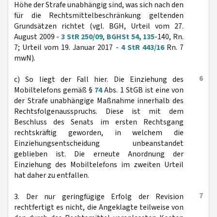
Höhe der Strafe unabhängig sind, was sich nach den
für die Rechtsmittelbeschränkung geltenden
Grundsätzen richtet (vgl. BGH, Urteil vom 27.
August 2009 -
3 StR 250/09
,
BGHSt 54, 135
-140, Rn.
7; Urteil vom 19. Januar 2017 -
4 StR 443/16
Rn. 7
mwN).
6
c) So liegt der Fall hier. Die Einziehung des
Mobiltelefons gemäß §
74
Abs. 1 StGB ist eine von
der Strafe unabhängige Maßnahme innerhalb des
Rechtsfolgenausspruchs. Diese ist mit dem
Beschluss des Senats im ersten Rechtsgang
rechtskräftig geworden, in welchem die
Einziehungsentscheidung unbeanstandet
geblieben ist. Die erneute Anordnung der
Einziehung des Mobiltelefons im zweiten Urteil
hat daher zu entfallen.
7
3. Der nur geringfügige Erfolg der Revision
rechtfertigt es nicht, die Angeklagte teilweise von