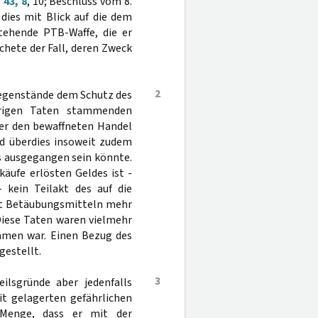
43, 8
, 10; Beschluss vom 8.
dies mit Blick auf die dem
tehende PTB-Waffe, die er
hete der Fall, deren Zweck
2
Gegenstände dem Schutz des
drigen Taten stammenden
mer den bewaffneten Handel
nd überdies insoweit zudem
ns ausgegangen sein könnte.
äufe erlösten Geldes ist -
kein Teilakt des auf die
it Betäubungsmitteln mehr
Diese Taten waren vielmehr
mmen war. Einen Bezug des
gestellt.
3
ilsgründe aber jedenfalls
it gelagerten gefährlichen
 Menge, dass er mit der