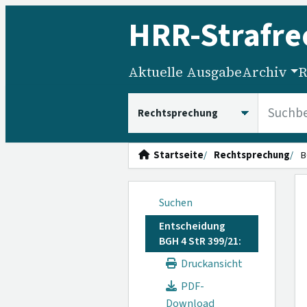
HRR
-Strafre
Aktuelle Ausgabe
Archiv
R
HRRS durchsuchen
Startseite
Rechtsprechung
B
Suchen
Entscheidung
BGH 4 StR 399/21:
Druckansicht
PDF-
Download