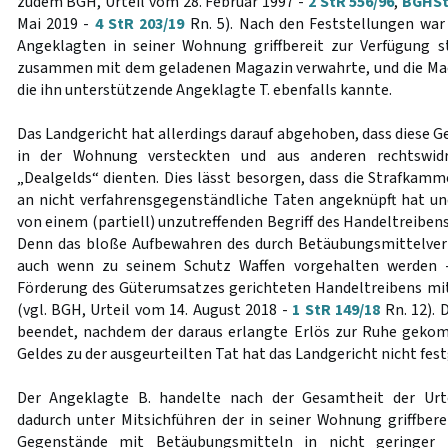
zudem BGH, Urteil vom 28. Februar 1997 -
2 StR 556/96
,
BGHSt 
Mai 2019 -
4 StR 203/19
Rn. 5). Nach den Feststellungen war 
Angeklagten in seiner Wohnung griffbereit zur Verfügung s
zusammen mit dem geladenen Magazin verwahrte, und die Mac
die ihn unterstützende Angeklagte T. ebenfalls kannte.
Das Landgericht hat allerdings darauf abgehoben, dass diese 
in der Wohnung versteckten und aus anderen rechtswi
„Dealgelds“ dienten. Dies lässt besorgen, dass die Strafkam
an nicht verfahrensgegenständliche Taten angeknüpft hat u
von einem (partiell) unzutreffenden Begriff des Handeltreibe
Denn das bloße Aufbewahren des durch Betäubungsmittelverk
auch wenn zu seinem Schutz Waffen vorgehalten werden - 
Förderung des Güterumsatzes gerichteten Handeltreibens m
(vgl. BGH, Urteil vom 14. August 2018 -
1 StR 149/18
Rn. 12). 
beendet, nachdem der daraus erlangte Erlös zur Ruhe geko
Geldes zu der ausgeurteilten Tat hat das Landgericht nicht fest
Der Angeklagte B. handelte nach der Gesamtheit der Urte
dadurch unter Mitsichführen der in seiner Wohnung griffbere
Gegenstände mit Betäubungsmitteln in nicht geringer