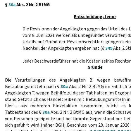
§
30a
Abs. 2 Nr. 2 BtMG
Entscheidungstenor
Die Revisionen der Angeklagten gegen das Urteil des L
vom 8. Juni 2021 werden als unbegründet verworfen, d
Urteils auf Grund der Revisionsrechtfertigungen ke
Nachteil der Angeklagten ergeben hat (§
349
Abs. 2 St
Jeder Beschwerdeführer hat die Kosten seines Rechtsm
Gründe
Die Verurteilungen des Angeklagten B. wegen bewaffn
Betäubungsmitteln nach §
30a
Abs. 2 Nr. 2 BtMG im Fall II. 5 
Angeklagten T. wegen Beihilfe zu dieser Tat halten im Ergebni
stand. Setzt sich das Handeltreiben mit Betäubungsmitteln in
hier - aus mehreren Einzelakten zusammen, reicht es fü
Tatbestands des §
30a
Abs. 2 Nr. 2 BtMG aus, wenn die Schusswa
von Personen geeignete und bestimmte Gegenstand nur bei 
sich geführt wird (näher BGH, Beschluss vom 28. Januar 2020