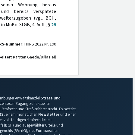
 seiner Wohnung heraus
und bereits verspätete
 weiterzugeben (vgl. BGH,
 in MüKo-StGB, 4. Aufl., §
29
RS-Nummer:
HRRS 2022 Nr. 190
eiter:
Karsten Gaede/Julia Heß
 Hamburger Anwaltskanzlei
Strate und
ostenlosen Zugang zur aktuellen
Strafrecht und Strafverfahrensrecht. Es besteht
RS
, einem monatlichen
Newsletter
und einer
r vollständigen strafrechtlichen
s (BGH) und ausgewählter Urteile und
gerichts (BVerfG), des Europäischen