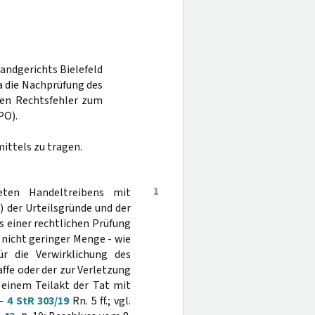
andgerichts Bielefeld
a die Nachprüfung des
inen Rechtsfehler zum
PO).
ittels zu tragen.
1
eten Handeltreibens mit
b) der Urteilsgründe und der
s einer rechtlichen Prüfung
 nicht geringer Menge - wie
r die Verwirklichung des
ffe oder der zur Verletzung
einem Teilakt der Tat mit
 -
4 StR 303/19
Rn. 5 ff.; vgl.