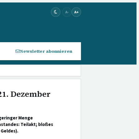
A-
A+
Newsletter abonnieren
 21. Dezember
geringer Menge
standes: Teilakt; bloßes
Geldes).