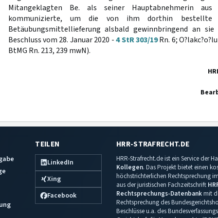
Mitangeklagten Be. als seiner Hauptabnehmerin aus
kommunizierte, um die von ihm dorthin bestellte 
Betäubungsmittellieferung alsbald gewinnbringend an sie
Beschluss vom 28. Januar 2020 -
4 StR 303/19
Rn. 6; O?lakc?o?lu
BtMG Rn. 213, 239 mwN).
HR
Bearb
TEILEN
HRR-STRAFRECHT.DE
sgabe
HRR-Strafrecht.de ist ein Service der
LinkedIn
Kollegen
. Das Projekt bietet einen k
ge
höchstrichterlichen Rechtsprechung im 
Xing
aus der juristischen Fachzeitschrift
HR
Rechtsprechungs-Datenbank
mit de
Facebook
Rechtsprechung des Bundesgerichtshof
ung
Beschlüsse u.a. des Bundesverfassungs