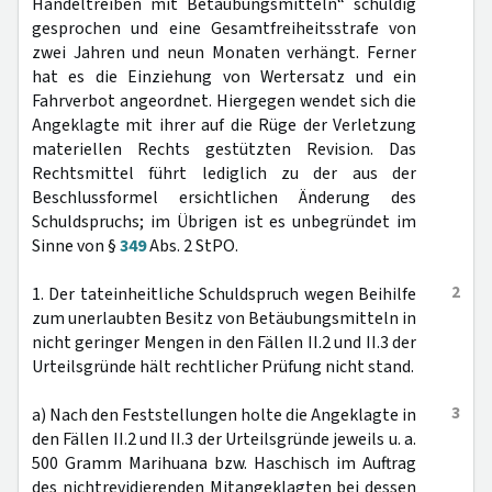
Handeltreiben mit Betäubungsmitteln“ schuldig
gesprochen und eine Gesamtfreiheitsstrafe von
zwei Jahren und neun Monaten verhängt. Ferner
hat es die Einziehung von Wertersatz und ein
Fahrverbot angeordnet. Hiergegen wendet sich die
Angeklagte mit ihrer auf die Rüge der Verletzung
materiellen Rechts gestützten Revision. Das
Rechtsmittel führt lediglich zu der aus der
Beschlussformel ersichtlichen Änderung des
Schuldspruchs; im Übrigen ist es unbegründet im
Sinne von §
349
Abs. 2 StPO.
2
1. Der tateinheitliche Schuldspruch wegen Beihilfe
zum unerlaubten Besitz von Betäubungsmitteln in
nicht geringer Mengen in den Fällen II.2 und II.3 der
Urteilsgründe hält rechtlicher Prüfung nicht stand.
3
a) Nach den Feststellungen holte die Angeklagte in
den Fällen II.2 und II.3 der Urteilsgründe jeweils u. a.
500 Gramm Marihuana bzw. Haschisch im Auftrag
des nichtrevidierenden Mitangeklagten bei dessen