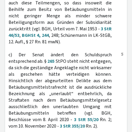
auch diese Teilmengen, so dass insoweit die
Beihilfe zum Besitz von Betäubungsmitteln in
nicht geringer Menge als minder schwere
Beteiligungsform aus Gründen der Subsidiarität
zurücktritt (vgl. BGH, Urteil vom 7. Mai 1953 -
3 StR
46/53
,
BGHSt 4, 244
, 248; Schünemann in LK-StGB,
12. Aufl., § 27 Rn. 81 mwN).
5
c) Der Senat ändert den Schuldspruch
entsprechend ab. §
265
StPO steht nicht entgegen,
da sich die geständige Angeklagte nicht wirksamer
als geschehen hätte verteidigen können.
Hinsichtlich der abgeurteilten Delikte aus dem
Betäubungsmittelstrafrecht ist die ausdrückliche
Bezeichnung als „unerlaubt“ entbehrlich, da
Straftaten nach dem Betäubungsmittelgesetz
ausschließlich den unerlaubten Umgang mit
Betäubungsmitteln betreffen (vgl. BGH,
Beschlüsse vom 8. April 2020 -
3 StR 55/20
Rn. 2;
vom 10. November 2020 -
3 StR 355/20
Rn. 2).