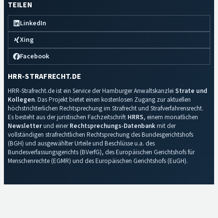
TEILEN
LinkedIn
Xing
Facebook
HRR-STRAFRECHT.DE
HRR-Strafrecht.de ist ein Service der Hamburger Anwaltskanzlei
Strate und
Kollegen
. Das Projekt bietet einen kostenlosen Zugang zur aktuellen
höchstrichterlichen Rechtsprechung im Strafrecht und Strafverfahrensrecht.
Es besteht aus der juristischen Fachzeitschrift
HRRS
, einem monatlichen
Newsletter
und einer
Rechtsprechungs-Datenbank
mit der
vollständigen strafrechtlichen Rechtsprechung des Bundesgerichtshofs
(BGH) und ausgewählter Urteile und Beschlüsse u.a. des
Bundesverfassungsgerichts (BVerfG), des Europäischen Gerichtshofs für
Menschenrechte (EGMR) und des Europäischen Gerichtshofs (EuGH).
Impressum
·
Datenschutz