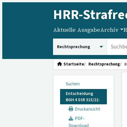
HRR
-Strafre
Aktuelle Ausgabe
Archiv
R
HRRS durchsuchen
Startseite
Rechtsprechung
B
Suchen
Entscheidung
BGH 4 StR 315/21:
Druckansicht
PDF-
Download