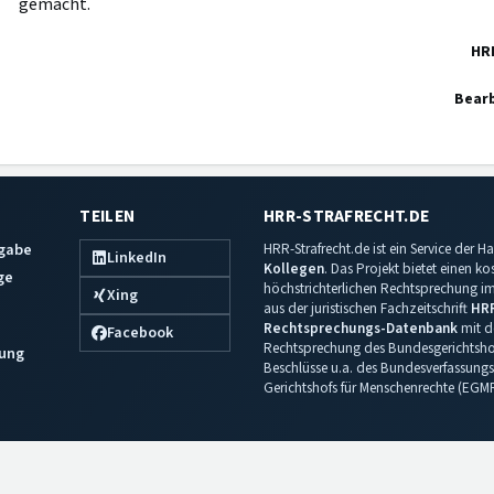
gemacht.
HR
Bearb
TEILEN
HRR-STRAFRECHT.DE
sgabe
HRR-Strafrecht.de ist ein Service der
LinkedIn
Kollegen
. Das Projekt bietet einen k
ge
höchstrichterlichen Rechtsprechung im 
Xing
aus der juristischen Fachzeitschrift
HR
Rechtsprechungs-Datenbank
mit de
Facebook
Rechtsprechung des Bundesgerichtshof
ung
Beschlüsse u.a. des Bundesverfassungs
Gerichtshofs für Menschenrechte (EGM
Impressum
·
Datenschutz