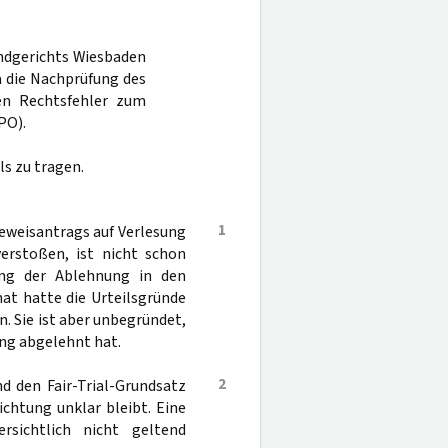
andgerichts Wiesbaden
a die Nachprüfung des
nen Rechtsfehler zum
PO).
s zu tragen.
1
beweisantrags auf Verlesung
erstoßen, ist nicht schon
dung der Ablehnung in den
nat hatte die Urteilsgründe
n. Sie ist aber unbegründet,
ng abgelehnt hat.
2
d den Fair-Trial-Grundsatz
richtung unklar bleibt. Eine
ersichtlich nicht geltend