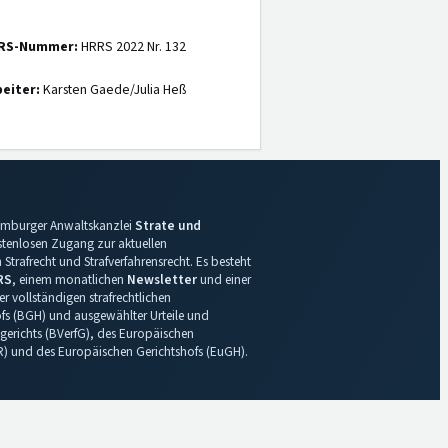
RS-Nummer:
HRRS 2022 Nr. 132
eiter:
Karsten Gaede/Julia Heß
 Hamburger Anwaltskanzlei
Strate und
ostenlosen Zugang zur aktuellen
Strafrecht und Strafverfahrensrecht. Es besteht
RS
, einem monatlichen
Newsletter
und einer
r vollständigen strafrechtlichen
s (BGH) und ausgewählter Urteile und
gerichts (BVerfG), des Europäischen
R) und des Europäischen Gerichtshofs (EuGH).