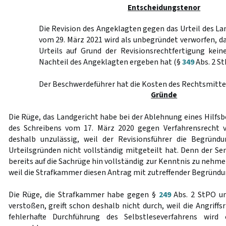
Entscheidungstenor
Die Revision des Angeklagten gegen das Urteil des L
vom 29. März 2021 wird als unbegründet verworfen, d
Urteils auf Grund der Revisionsrechtfertigung kei
Nachteil des Angeklagten ergeben hat (§
349
Abs. 2 St
Der Beschwerdeführer hat die Kosten des Rechtsmittel
Gründe
Die Rüge, das Landgericht habe bei der Ablehnung eines Hilfs
des Schreibens vom 17. März 2020 gegen Verfahrensrecht v
deshalb unzulässig, weil der Revisionsführer die Begrün
Urteilsgründen nicht vollständig mitgeteilt hat. Denn der Se
bereits auf die Sachrüge hin vollständig zur Kenntnis zu nehme
weil die Strafkammer diesen Antrag mit zutreffender Begründu
Die Rüge, die Strafkammer habe gegen §
249
Abs. 2 StPO un
verstoßen, greift schon deshalb nicht durch, weil die Angriffs
fehlerhafte Durchführung des Selbstleseverfahrens wird 