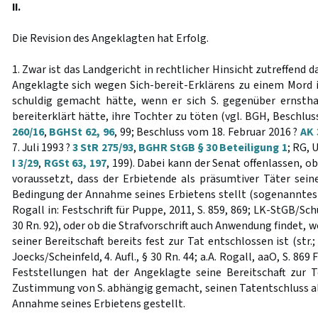
II.
Die Revision des Angeklagten hat Erfolg.
1. Zwar ist das Landgericht in rechtlicher Hinsicht zutreffend
Angeklagte sich wegen Sich-bereit-Erklärens zu einem Mord 
schuldig gemacht hätte, wenn er sich S. gegenüber ernstha
bereiterklärt hätte, ihre Tochter zu töten (vgl. BGH, Beschlu
260/16
,
BGHSt 62, 96
, 99; Beschluss vom 18. Februar 2016 ?
AK 
7. Juli 1993 ?
3 StR 275/93
,
BGHR StGB § 30 Beteiligung 1
; RG, U
I 3/29
,
RGSt 63, 197
, 199). Dabei kann der Senat offenlassen, o
voraussetzt, dass der Erbietende als präsumtiver Täter sein
Bedingung der Annahme seines Erbietens stellt (sogenanntes „
Rogall in: Festschrift für Puppe, 2011, S. 859, 869; LK-StGB/Sc
30 Rn. 92), oder ob die Strafvorschrift auch Anwendung findet,
seiner Bereitschaft bereits fest zur Tat entschlossen ist (st
Joecks/Scheinfeld, 4. Aufl., § 30 Rn. 44; a.A. Rogall, aaO, S. 8
Feststellungen hat der Angeklagte seine Bereitschaft zur 
Zustimmung von S. abhängig gemacht, seinen Tatentschluss al
Annahme seines Erbietens gestellt.