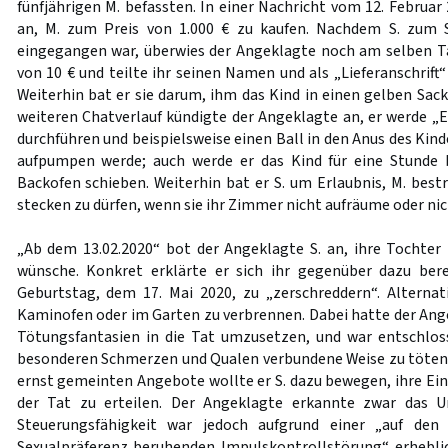
fünfjährigen M. befassten. In einer Nachricht vom 12. Februar
an, M. zum Preis von 1.000 € zu kaufen. Nachdem S. zum 
eingegangen war, überwies der Angeklagte noch am selben T
von 10 € und teilte ihr seinen Namen und als „Lieferanschrift“
Weiterhin bat er sie darum, ihm das Kind in einen gelben Sac
weiteren Chatverlauf kündigte der Angeklagte an, er werde 
durchführen und beispielsweise einen Ball in den Anus des Kind
aufpumpen werde; auch werde er das Kind für eine Stunde b
Backofen schieben. Weiterhin bat er S. um Erlaubnis, M. best
stecken zu dürfen, wenn sie ihr Zimmer nicht aufräume oder nich
„Ab dem 13.02.2020“ bot der Angeklagte S. an, ihre Tochter 
wünsche. Konkret erklärte er sich ihr gegenüber dazu bere
Geburtstag, dem 17. Mai 2020, zu „zerschreddern“. Alternat
Kaminofen oder im Garten zu verbrennen. Dabei hatte der Ange
Tötungsfantasien in die Tat umzusetzen, und war entschlos
besonderen Schmerzen und Qualen verbundene Weise zu töten.
ernst gemeinten Angebote wollte er S. dazu bewegen, ihre Ein
der Tat zu erteilen. Der Angeklagte erkannte zwar das U
Steuerungsfähigkeit war jedoch aufgrund einer „auf den
Sexualpräferenz beruhenden Impulskontrollstörung“ erhebl