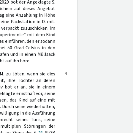
 2020 bot der Angeklagte S.
Schein auf dieses Angebot
ag eine Anzahlung in Höhe
 eine Packstation in D. mit.
k verpackt zuzuschicken. Im
„Experimente“ mit dem Kind
es einführen, den er sodann
ei 50 Grad Celsius in den
rafen und in einen Müllsack
t auf ihn höre.
4
M. zu töten, wenn sie dies
it, ihre Tochter an deren
iv bot er an, sie in einem
klagte ernsthaft vor, seine
sen, das Kind auf eine mit
 Durch seine wiederholten,
willigung in die Ausführung
nrecht seines Tuns; seine
 multiplen Störungen der
ich im Sinne des §
21
StGB