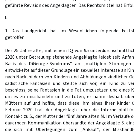
geführte Revision des Angeklagten. Das Rechtsmittel hat Erfol
I.
1. Das Landgericht hat im Wesentlichen folgende Fests
getroffen:
Der 25 Jahre alte, mit einem IQ von 95 unterdurchschnittlich
2020 unter Betreuung stehende Angeklagte leidet seit Anfan
Basis des DiGeorge-Syndroms“ an „multiplen Störungen 
entwickelte auf dieser Grundlage ein sexuelles Interesse an Ki
nach Nacktbildern von Kindern und Abbildungen kindlicher G
sadistische Fantasien und stellte sich vor, ein Kind zu v
beschloss, seine Fantasien in die Tat umzusetzen und eines K
um es zu misshandeln und zu töten; er nahm deshalb über
Müttern auf und hoffte, dass diese ihm eines ihrer Kinder
Februar 2020 trat der Angeklagte über die Internetplattf
Kontakt zu S., der Mutter der fünf Jahre alten M. Im Verlaufe 
dauernden Kommunikation übersandte der Angeklagte S. eine
die sich mit Überlegungen zum „Ankauf“, der Misshand