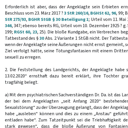
Erforderlich ist aber, dass der Angeklagte sein Erbieten er
Beschluss vom 23. März 2017 ?
3 StR 260/16
,
BGHSt 62, 96
, 99; 
StR 275/93
,
BGHR StGB § 30 Beteiligung 1
; Urteil vom 11. Mai
346
, 347; ebenso bereits RG, Urteil vom 10. Dezember 1925 ? g.
199;
RGSt 60, 23
, 25). Die bloße Kundgabe, ein Verbrechen beg
Tatbestand des §
30
Abs. 2 Variante 1 StGB nicht. Der Tatbesta
wenn der Angeklagte seine Äußerungen nicht ernst gemeint, so
Ziel verfolgt hätte, seine Tötungsfantasien mit einem Dritten
sexuell zu erregen.
2. Die Feststellung des Landgerichts, der Angeklagte habe
13.02.2020“ ernsthaft dazu bereit erklärt, ihre Tochter g
tragfähig belegt.
a) Mit dem psychiatrischen Sachverständigen Dr. Da. ist das La
der bei dem Angeklagten „seit Anfang 2020“ bestehende
Sexualstörung“ zu der Überzeugung gelangt, dass der Angeklag
habe „ausleben“ können und dies zu einem „Anstau“ geführt 
entladen habe“. Zum Tatzeitpunkt sei die Triebhaftigkeit d
stark gewesen“, dass die bloße Äußerung von Fantasie