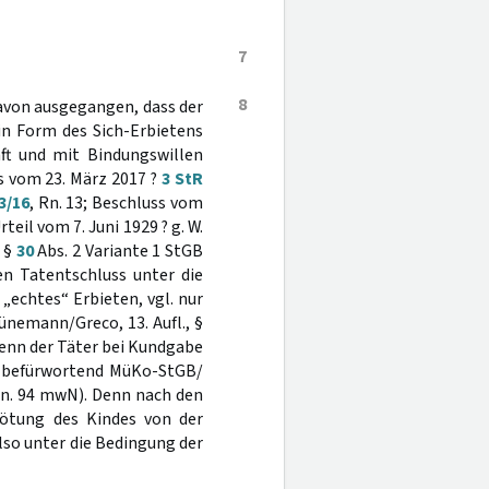
7
8
 davon ausgegangen, dass der
in Form des Sich-Erbietens
ft und mit Bindungswillen
ss vom 23. März 2017 ?
3 StR
3/16
, Rn. 13; Beschluss vom
rteil vom 7. Juni 1929 ? g. W.
b §
30
Abs. 2 Variante 1 StGB
en Tatentschluss unter die
echtes“ Erbieten, vgl. nur
hünemann/Greco, 13. Aufl., §
 wenn der Täter bei Kundgabe
r.; befürwortend MüKo-StGB/
69 Fn. 94 mwN). Denn nach den
Tötung des Kindes von der
so unter die Bedingung der