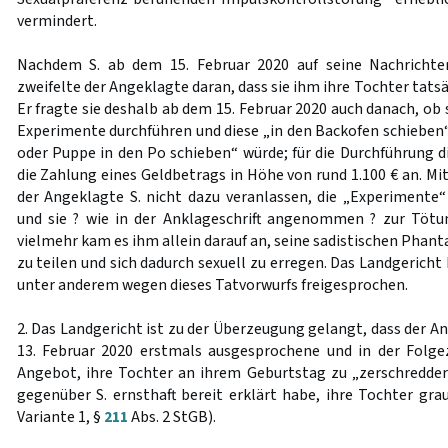
vermindert.
Nachdem S. ab dem 15. Februar 2020 auf seine Nachrichte
zweifelte der Angeklagte daran, dass sie ihm ihre Tochter tats
Er fragte sie deshalb ab dem 15. Februar 2020 auch danach, ob 
Experimente durchführen und diese „in den Backofen schieben“ u
oder Puppe in den Po schieben“ würde; für die Durchführung d
die Zahlung eines Geldbetrags in Höhe von rund 1.100 € an. Mi
der Angeklagte S. nicht dazu veranlassen, die „Experimente“
und sie ? wie in der Anklageschrift angenommen ? zur Tötun
vielmehr kam es ihm allein darauf an, seine sadistischen Phanta
zu teilen und sich dadurch sexuell zu erregen. Das Landgerich
unter anderem wegen dieses Tatvorwurfs freigesprochen.
2. Das Landgericht ist zu der Überzeugung gelangt, dass der A
13. Februar 2020 erstmals ausgesprochene und in der Folge
Angebot, ihre Tochter an ihrem Geburtstag zu „zerschredder
gegenüber S. ernsthaft bereit erklärt habe, ihre Tochter gr
Variante 1, §
211
Abs. 2 StGB).