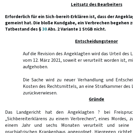
Leitsatz des Bearbeiters
Erforderlich für ein Sich-bereit-Erklären ist, dass der Angekl
gemeint hat. Die bloße Kundgabe, ein Verbrechen begehen zu
Tatbestand des §
30
Abs. 2 Variante 1 StGB nicht.
Entscheidungstenor
Auf die Revision des Angeklagten wird das Urteil des
vom 12. März 2021, soweit er verurteilt worden ist, m
aufgehoben.
Die Sache wird zu neuer Verhandlung und Entschei
Kosten des Rechtsmittels, an eine Strafkammer des 
zurückverwiesen.
Gründe
Das Landgericht hat den Angeklagten ? bei Freispr
„Sichbereiterklärens zu einem Verbrechen“, eines Mordes, zu
einem Jahr und sechs Monaten verurteilt und seine 
psychiatrischen Krankenhaus angeordnet. Hiergegen richtet