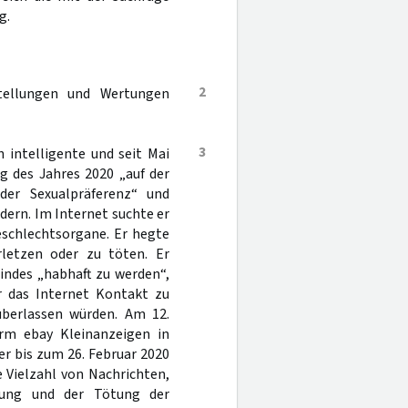
g.
2
tellungen und Wertungen
3
 intelligente und seit Mai
g des Jahres 2020 „auf der
der Sexualpräferenz“ und
ndern. Im Internet suchte er
eschlechtsorgane. Er hegte
erletzen oder zu töten. Er
indes „habhaft zu werden“,
 das Internet Kontakt zu
 überlassen würden. Am 12.
orm ebay Kleinanzeigen in
der bis zum 26. Februar 2020
 Vielzahl von Nachrichten,
lung und der Tötung der