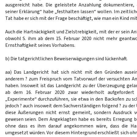
ausgereicht habe. Die geleistete Anzahlung dokumentiere, 
seiner Erklärung“ habe „festhalten lassen“ wollen. Im zeitl
Tat habe er sich mit der Frage beschäftigt, wie man ein Kind mi
Auch die Hartnäckigkeit und Zielstrebigkeit, mit der er sein A
obwohl S. ihm ab dem 15. Februar 2020 nicht mehr geantwor
Ernsthaftigkeit seines Vorhabens.
b) Die tatgerichtlichen Beweiserwägungen sind lückenhaft.
aa) Das Landgericht hat sich nicht mit den Gründen ausein
anderem ? zum Freispruch vom Tatvorwurf der versuchten An
haben. Insoweit ist das Landgericht zu der Überzeugung gelan
ab dem 16. Februar 2020 zwar wiederholt aufgefordert 
„Experimente“ durchzuführen, sie etwa in den Backofen zu sch
jedoch ? auch insoweit dem Sachverständigen folgend ? zu der
diese Äußerungen nicht ernst gemeint, sondern Ausdruck 
gewesen seien. Dem Angeklagten habe es bereits Erregung be
ohne dass es ihm darauf angekommen wäre, dass die Han
umgesetzt würden. Vor diesem Hintergrund erschließt sich ohn