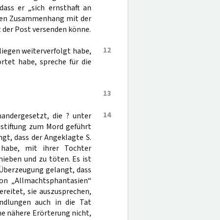
dass er „sich ernsthaft an
ichen Zusammenhang mit der
t der Post versenden könne.
12
nliegen weiterverfolgt habe,
tet habe, spreche für die
13
14
andergesetzt, die ? unter
stiftung zum Mord geführt
gt, dass der Angeklagte S.
habe, mit ihrer Tochter
ieben und zu töten. Es ist
 Überzeugung gelangt, dass
von „Allmachtsphantasien“
reitet, sie auszusprechen,
dlungen auch in die Tat
e nähere Erörterung nicht,