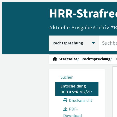
HRR
-Strafre
Aktuelle Ausgabe
Archiv
R
HRRS durchsuchen
Startseite
Rechtsprechung
B
Suchen
Entscheidung
BGH 4 StR 282/21:
Druckansicht
PDF-
Download