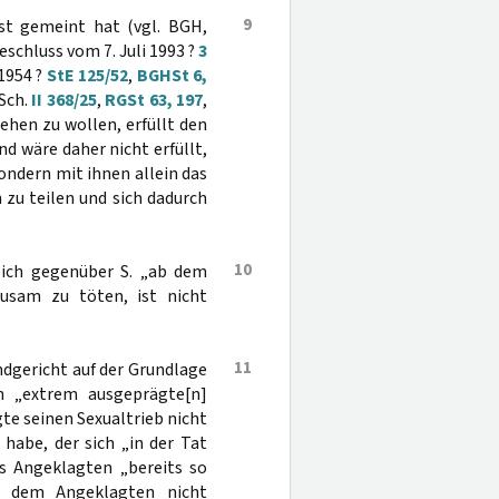
9
nst gemeint hat (vgl. BGH,
Beschluss vom 7. Juli 1993 ?
3
 1954 ?
StE 125/52
,
BGHSt 6,
 Sch.
II 368/25
,
RGSt 63, 197
,
ehen zu wollen, erfüllt den
nd wäre daher nicht erfüllt,
ndern mit ihnen allein das
 zu teilen und sich dadurch
10
 sich gegenüber S. „ab dem
rausam zu töten, ist nicht
11
ndgericht auf der Grundlage
n „extrem ausgeprägte[n]
te seinen Sexualtrieb nicht
habe, der sich „in der Tat
es Angeklagten „bereits so
n dem Angeklagten nicht