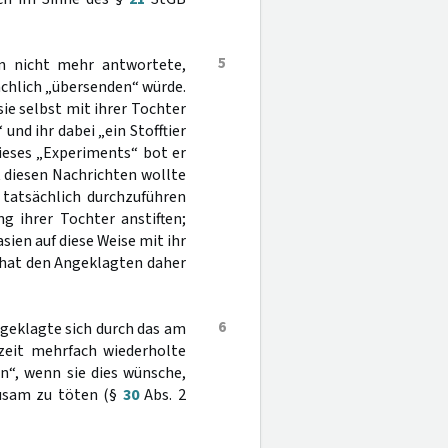
5
n nicht mehr antwortete,
ächlich „übersenden“ würde.
sie selbst mit ihrer Tochter
nd ihr dabei „ein Stofftier
ieses „Experiments“ bot er
t diesen Nachrichten wollte
 tatsächlich durchzuführen
g ihrer Tochter anstiften;
sien auf diese Weise mit ihr
t hat den Angeklagten daher
6
ngeklagte sich durch das am
zeit mehrfach wiederholte
n“, wenn sie dies wünsche,
ausam zu töten (§
30
Abs. 2