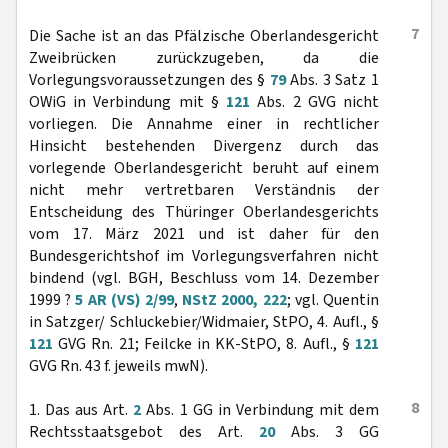
7
Die Sache ist an das Pfälzische Oberlandesgericht
Zweibrücken zurückzugeben, da die
Vorlegungsvoraussetzungen des §
79
Abs. 3 Satz 1
OWiG in Verbindung mit §
121
Abs. 2 GVG nicht
vorliegen. Die Annahme einer in rechtlicher
Hinsicht bestehenden Divergenz durch das
vorlegende Oberlandesgericht beruht auf einem
nicht mehr vertretbaren Verständnis der
Entscheidung des Thüringer Oberlandesgerichts
vom 17. März 2021 und ist daher für den
Bundesgerichtshof im Vorlegungsverfahren nicht
bindend (vgl. BGH, Beschluss vom 14. Dezember
1999 ?
5 AR (VS) 2/99
,
NStZ 2000, 222
; vgl. Quentin
in Satzger/ Schluckebier/Widmaier, StPO, 4. Aufl., §
121
GVG Rn. 21; Feilcke in KK-StPO, 8. Aufl., §
121
GVG Rn. 43 f. jeweils mwN).
8
1. Das aus Art.
2
Abs. 1 GG in Verbindung mit dem
Rechtsstaatsgebot des Art.
20
Abs. 3 GG