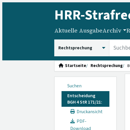
HRR
-Strafre
Aktuelle Ausgabe
Archiv
R
HRRS durchsuchen
Startseite
Rechtsprechung
B
Suchen
Entscheidung
BGH 4 StR 171/21:
Druckansicht
PDF-
Download