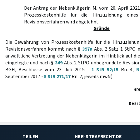
Der Antrag der Nebenklägerin M. vom 20. April 2021
Prozesskostenhilfe für die Hinzuziehung eine
Revisionsverfahren wird abgelehnt.
Gründe
Die Gewährung von Prozesskostenhilfe für die Hinzuziehu
Revisionsverfahren kommt nach §
397a
Abs. 2 Satz 1 StPO ni
anwaltliche Vertretung der Nebenklägerin im Hinblick auf d
eingelegte und nach §
349
Abs. 2 StPO unbegründete Revision n
BGH, Beschlüsse vom 23. Juli 2015 -
1 StR 52/15
Rn. 4,
N
September 2017 -
5 StR 271/17
Rn. 2; jeweils mwN).
HR
Bearb
TEILEN
HRR-STRAFRECHT.DE