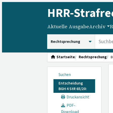
HRR
-Strafre
Aktuelle Ausgabe
Archiv
R
HRRS durchsuchen
Startseite
Rechtsprechung
B
Suchen
Entscheidung
BGH 4 StR 65/20:
Druckansicht
PDF-
Download