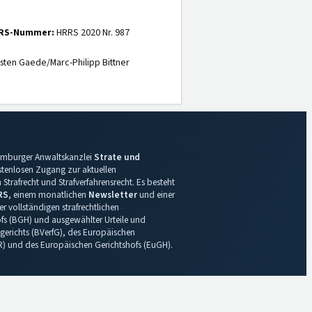
RS-Nummer:
HRRS 2020 Nr. 987
sten Gaede/Marc-Philipp Bittner
 Hamburger Anwaltskanzlei
Strate und
ostenlosen Zugang zur aktuellen
Strafrecht und Strafverfahrensrecht. Es besteht
RS
, einem monatlichen
Newsletter
und einer
r vollständigen strafrechtlichen
s (BGH) und ausgewählter Urteile und
gerichts (BVerfG), des Europäischen
R) und des Europäischen Gerichtshofs (EuGH).