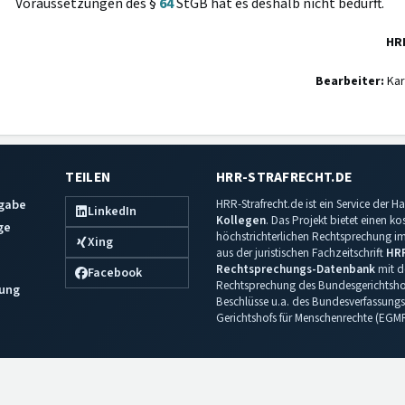
Voraussetzungen des §
64
StGB hat es deshalb nicht bedurft.
HR
Bearbeiter:
Kar
TEILEN
HRR-STRAFRECHT.DE
sgabe
HRR-Strafrecht.de ist ein Service der
LinkedIn
Kollegen
. Das Projekt bietet einen k
ge
höchstrichterlichen Rechtsprechung im 
Xing
aus der juristischen Fachzeitschrift
HR
Rechtsprechungs-Datenbank
mit de
Facebook
Rechtsprechung des Bundesgerichtshof
ung
Beschlüsse u.a. des Bundesverfassungs
Gerichtshofs für Menschenrechte (EGM
Impressum
·
Datenschutz