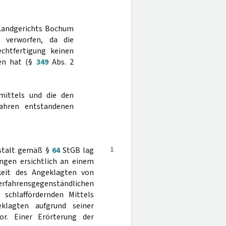
 Landgerichts Bochum
 verworfen, da die
echtfertigung keinen
ben hat (§
349
Abs. 2
mittels und die den
fahren entstandenen
1
nstalt gemäß §
64
StGB lag
ungen ersichtlich an einem
eit des Angeklagten von
erfahrensgegenständlichen
 schlaffördernden Mittels
eklagten aufgrund seiner
or. Einer Erörterung der