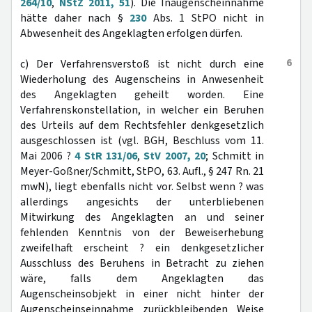
264/10
,
NStZ 2011, 51
). Die Inaugenscheinnahme
hätte daher nach §
230
Abs. 1 StPO nicht in
Abwesenheit des Angeklagten erfolgen dürfen.
6
c) Der Verfahrensverstoß ist nicht durch eine
Wiederholung des Augenscheins in Anwesenheit
des Angeklagten geheilt worden. Eine
Verfahrenskonstellation, in welcher ein Beruhen
des Urteils auf dem Rechtsfehler denkgesetzlich
ausgeschlossen ist (vgl. BGH, Beschluss vom 11.
Mai 2006 ?
4 StR 131/06
,
StV 2007, 20
; Schmitt in
Meyer-Goßner/Schmitt, StPO, 63. Aufl., § 247 Rn. 21
mwN), liegt ebenfalls nicht vor. Selbst wenn ? was
allerdings angesichts der unterbliebenen
Mitwirkung des Angeklagten an und seiner
fehlenden Kenntnis von der Beweiserhebung
zweifelhaft erscheint ? ein denkgesetzlicher
Ausschluss des Beruhens in Betracht zu ziehen
wäre, falls dem Angeklagten das
Augenscheinsobjekt in einer nicht hinter der
Augenscheinseinnahme zurückbleibenden Weise