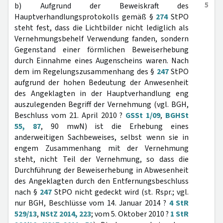
5
b) Aufgrund der Beweiskraft des
Hauptverhandlungsprotokolls gemäß §
274
StPO
steht fest, dass die Lichtbilder nicht lediglich als
Vernehmungsbehelf Verwendung fanden, sondern
Gegenstand einer förmlichen Beweiserhebung
durch Einnahme eines Augenscheins waren. Nach
dem im Regelungszusammenhang des §
247
StPO
aufgrund der hohen Bedeutung der Anwesenheit
des Angeklagten in der Hauptverhandlung eng
auszulegenden Begriff der Vernehmung (vgl. BGH,
Beschluss vom 21. April 2010 ?
GSSt 1/09
,
BGHSt
55, 87
, 90 mwN) ist die Erhebung eines
anderweitigen Sachbeweises, selbst wenn sie in
engem Zusammenhang mit der Vernehmung
steht, nicht Teil der Vernehmung, so dass die
Durchführung der Beweiserhebung in Abwesenheit
des Angeklagten durch den Entfernungsbeschluss
nach §
247
StPO nicht gedeckt wird (st. Rspr.; vgl.
nur BGH, Beschlüsse vom 14. Januar 2014 ?
4 StR
529/13
,
NStZ 2014, 223
; vom 5. Oktober 2010 ?
1 StR