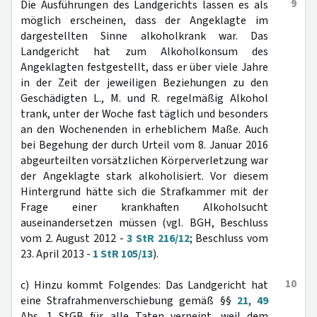
9
Die Ausführungen des Landgerichts lassen es als
möglich erscheinen, dass der Angeklagte im
dargestellten Sinne alkoholkrank war. Das
Landgericht hat zum Alkoholkonsum des
Angeklagten festgestellt, dass er über viele Jahre
in der Zeit der jeweiligen Beziehungen zu den
Geschädigten L., M. und R. regelmäßig Alkohol
trank, unter der Woche fast täglich und besonders
an den Wochenenden in erheblichem Maße. Auch
bei Begehung der durch Urteil vom 8. Januar 2016
abgeurteilten vorsätzlichen Körperverletzung war
der Angeklagte stark alkoholisiert. Vor diesem
Hintergrund hätte sich die Strafkammer mit der
Frage einer krankhaften Alkoholsucht
auseinandersetzen müssen (vgl. BGH, Beschluss
vom 2. August 2012 -
3 StR 216/12
; Beschluss vom
23. April 2013 -
1 StR 105/13
).
10
c) Hinzu kommt Folgendes: Das Landgericht hat
eine Strafrahmenverschiebung gemäß §§
21
,
49
Abs. 1 StGB für alle Taten verneint, weil dem