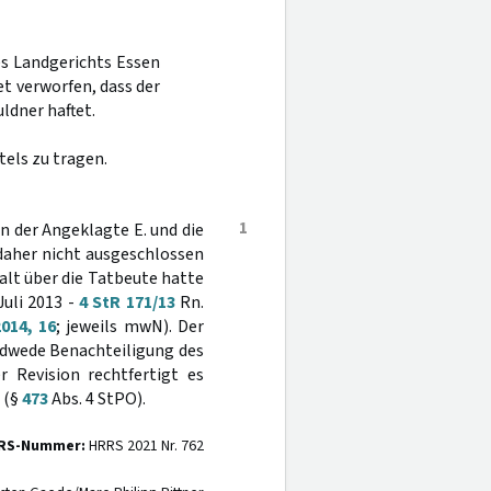
es Landgerichts Essen
t verworfen, dass der
ldner haftet.
els zu tragen.
1
en der Angeklagte E. und die
 daher nicht ausgeschlossen
alt über die Tatbeute hatte
Juli 2013 -
4 StR 171/13
Rn.
014, 16
; jeweils mwN). Der
edwede Benachteiligung des
r Revision rechtfertigt es
 (§
473
Abs. 4 StPO).
RS-Nummer:
HRRS 2021 Nr. 762