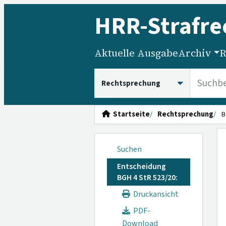
HRR
-Strafre
Aktuelle Ausgabe
Archiv
R
HRRS durchsuchen
Startseite
Rechtsprechung
B
Suchen
Entscheidung
BGH 4 StR 523/20:
Druckansicht
PDF-
Download