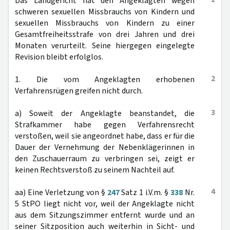
Das Landgericht hat den Angeklagten wegen
schweren sexuellen Missbrauchs von Kindern und
sexuellen Missbrauchs von Kindern zu einer
Gesamtfreiheitsstrafe von drei Jahren und drei
Monaten verurteilt. Seine hiergegen eingelegte
Revision bleibt erfolglos.
2
1. Die vom Angeklagten erhobenen
Verfahrensrügen greifen nicht durch.
3
a) Soweit der Angeklagte beanstandet, die
Strafkammer habe gegen Verfahrensrecht
verstoßen, weil sie angeordnet habe, dass er für die
Dauer der Vernehmung der Nebenklägerinnen in
den Zuschauerraum zu verbringen sei, zeigt er
keinen Rechtsverstoß zu seinem Nachteil auf.
4
aa) Eine Verletzung von §
247
Satz 1 i.V.m. §
338
Nr.
5 StPO liegt nicht vor, weil der Angeklagte nicht
aus dem Sitzungszimmer entfernt wurde und an
seiner Sitzposition auch weiterhin in Sicht- und