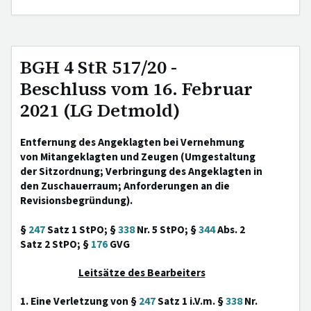
BGH 4 StR 517/20 -
Beschluss vom 16. Februar
2021 (LG Detmold)
Entfernung des Angeklagten bei Vernehmung
von Mitangeklagten und Zeugen (Umgestaltung
der Sitzordnung; Verbringung des Angeklagten in
den Zuschauerraum; Anforderungen an die
Revisionsbegründung).
§
247
Satz 1 StPO; §
338
Nr. 5 StPO; §
344
Abs. 2
Satz 2 StPO; §
176
GVG
Leitsätze des Bearbeiters
1. Eine Verletzung von §
247
Satz 1 i.V.m. §
338
Nr.