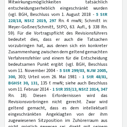
Mitwirkungsmöglichkeiten tatsächlich
entscheidungserheblich eingeschränkt wurden
(vgl. BGH, Beschluss vom 1. August 2018 -
5 StR
228/18
,
NStZ 2019, 297
Rn. 4 mwN; Schmitt in:
Meyer-Goßner/Schmitt, StPO, 63. Aufl., § 338 Rn.
59). Für die Vortragspflicht des Revisionsführers
bedeutet dies, dass er auch die Tatsachen
vorzubringen hat, aus denen sich ein konkreter
Zusammenhang zwischen dem geltend gemachten
Verfahrensfehler und einem für die Entscheidung
bedeutsamen Punkt ergibt (vgl. BGH, Beschluss
vom 11. November 2004 -
5 StR 299/03
,
NJW 2005,
300
, 303; Urteil vom 26. Mai 1981 -
1 StR 48/81
,
BGHSt 30, 131
, 135 f. mwN; siehe auch Beschluss
vom 11. Februar 2014 -
1 StR 355/13
,
NStZ 2014, 347
Rn. 18). Diesen Erfordernissen wird das
Revisionsvorbringen nicht gerecht. Zwar wird
geltend gemacht, dass es dem intellektuell
eingeschränkten Angeklagten von der ihm
zugewiesenen Sitzposition im Zuhörerraum aus
nicht möglich gewesen sei, direkt mit seinem