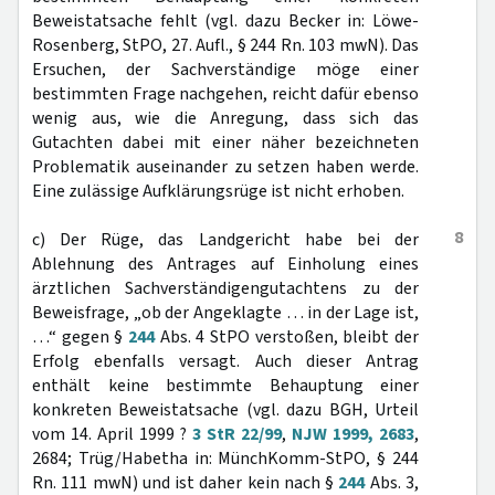
Beweistatsache fehlt (vgl. dazu Becker in: Löwe-
Rosenberg, StPO, 27. Aufl., § 244 Rn. 103 mwN). Das
Ersuchen, der Sachverständige möge einer
bestimmten Frage nachgehen, reicht dafür ebenso
wenig aus, wie die Anregung, dass sich das
Gutachten dabei mit einer näher bezeichneten
Problematik auseinander zu setzen haben werde.
Eine zulässige Aufklärungsrüge ist nicht erhoben.
8
c) Der Rüge, das Landgericht habe bei der
Ablehnung des Antrages auf Einholung eines
ärztlichen Sachverständigengutachtens zu der
Beweisfrage, „ob der Angeklagte … in der Lage ist,
…“ gegen §
244
Abs. 4 StPO verstoßen, bleibt der
Erfolg ebenfalls versagt. Auch dieser Antrag
enthält keine bestimmte Behauptung einer
konkreten Beweistatsache (vgl. dazu BGH, Urteil
vom 14. April 1999 ?
3 StR 22/99
,
NJW 1999, 2683
,
2684; Trüg/Habetha in: MünchKomm-StPO, § 244
Rn. 111 mwN) und ist daher kein nach §
244
Abs. 3,