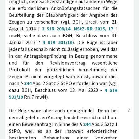
möglich, dem Sachverständigen auf anderem Wege
die erforderlichen Anknüpfungstatsachen für die
Beurteilung der Glaubhaftigkeit der Angaben des
Zeugen zu verschaffen (vgl. BGH, Urteil vom 21.
August 2014 ?
3 StR 208/14
,
NStZ-RR 2015, 17
f.
mwN; siehe dazu auch BGH, Beschluss vom 31.
Januar 2017 ?
4 StR 531/16
). Die Rüge ist aber
jedenfalls deshalb nicht zulässig erhoben, weil das
in der Antragsbegründung in Bezug genommene
und für den Revisionsvortrag wesentliche
Protokoll der polizeilichen Vernehmung der
Zeugin M. nicht vorgelegt worden ist, obwohl dies
nach §
344
Abs. 2 Satz 2 StPO erforderlich war (vgl.
dazu BGH, Beschluss vom 13. Mai 2020 -
4 StR
533/19
Rn. 7 mwN).
7
Die Rüge wäre aber auch unbegründet. Denn bei
dem abgelehnten Antrag handelte es sich nicht um
einen Beweisantrag im Sinne des §
244
Abs. 3 Satz 1
StPO, weil es an der insoweit erforderlichen
bestimmten Behauptung einer konkreten