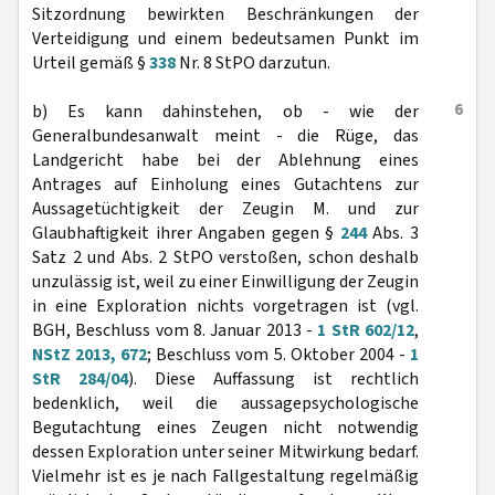
Sitzordnung bewirkten Beschränkungen der
Verteidigung und einem bedeutsamen Punkt im
Urteil gemäß §
338
Nr. 8 StPO darzutun.
6
b) Es kann dahinstehen, ob - wie der
Generalbundesanwalt meint - die Rüge, das
Landgericht habe bei der Ablehnung eines
Antrages auf Einholung eines Gutachtens zur
Aussagetüchtigkeit der Zeugin M. und zur
Glaubhaftigkeit ihrer Angaben gegen §
244
Abs. 3
Satz 2 und Abs. 2 StPO verstoßen, schon deshalb
unzulässig ist, weil zu einer Einwilligung der Zeugin
in eine Exploration nichts vorgetragen ist (vgl.
BGH, Beschluss vom 8. Januar 2013 -
1 StR 602/12
,
NStZ 2013, 672
; Beschluss vom 5. Oktober 2004 -
1
StR 284/04
). Diese Auffassung ist rechtlich
bedenklich, weil die aussagepsychologische
Begutachtung eines Zeugen nicht notwendig
dessen Exploration unter seiner Mitwirkung bedarf.
Vielmehr ist es je nach Fallgestaltung regelmäßig