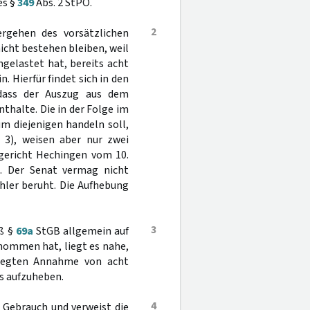
es §
349
Abs. 2 StPO.
2
Vergehen des vorsätzlichen
nicht bestehen bleiben, weil
gelastet hat, bereits acht
. Hierfür findet sich in den
 dass der Auszug aus dem
thalte. Die in der Folge im
um diejenigen handeln soll,
A 3), weisen aber nur zwei
gericht Hechingen vom 10.
). Der Senat vermag nicht
hler beruht. Die Aufhebung
3
äß §
69a
StGB allgemein auf
nommen hat, liegt es nahe,
elegten Annahme von acht
ls aufzuheben.
4
 Gebrauch und verweist die