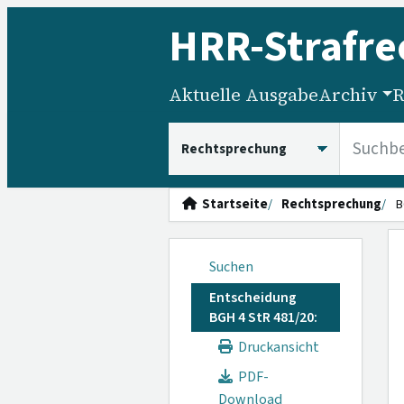
HRR
-Strafre
Aktuelle Ausgabe
Archiv
R
HRRS durchsuchen
Startseite
Rechtsprechung
B
Suchen
Entscheidung
BGH 4 StR 481/20:
Druckansicht
PDF-
Download