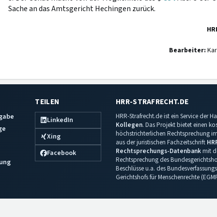
Sache an das Amtsgericht Hechingen zurück.
HR
Bearbeiter:
Kar
TEILEN
HRR-STRAFRECHT.DE
sgabe
HRR-Strafrecht.de ist ein Service der
LinkedIn
Kollegen
. Das Projekt bietet einen k
ge
höchstrichterlichen Rechtsprechung im 
Xing
aus der juristischen Fachzeitschrift
HR
Rechtsprechungs-Datenbank
mit de
Facebook
Rechtsprechung des Bundesgerichtshof
ung
Beschlüsse u.a. des Bundesverfassungs
Gerichtshofs für Menschenrechte (EGM
Impressum
·
Datenschutz