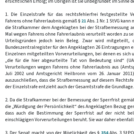
ersichtlichen Erfolg; im Übrigen ist sie unbegründet im Sinne d
1. Die Einzelstrafe für das rechtsfehlerfrei festgestellte 
Fahrens ohne Fahrerlaubnis gemäß §
21
Abs. 1 Nr. 1 StVG kann 
die Strafkammer dem Angeklagten bei der Strafbemessung an
Mal wegen Fahrens ohne Fahrerlaubnis verurteilt worden zu sein
Urteilsgründen jedoch kein Beleg. Zwar wird mitgeteilt,
Bundeszentralregister für den Angeklagten 26 Eintragungen en
Einzelnen mitgeteilten Vorverurteilungen, bei denen es sich 
„die für die hier abgeurteilte Tat von Bedeutung sind“ (U
Verurteilungen wegen Fahrens ohne Fahrerlaubnis aus (Amts
Juli 2002 und Amtsgericht Heilbronn vom 26. Januar 2011
auszuschließen, dass die Strafbemessung auf diesem Rechtsfe
der Einzelstrafe entzieht auch der Gesamtstrafe die Grundlage.
2. Da die Strafkammer bei der Bemessung der Sperrfrist gem
die „Würdigung der Persönlichkeit“ des Angeklagten Bezug ge
dass auch die Bestimmung der Sperrfrist auf der nicht b
einschlägigen Vorverurteilungen beruht. Sie war daher ebenfal
3. Der Senat macht von der Möglichkeit des §
354
Abs. 3 StPO