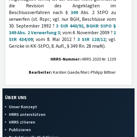
die Revision des Angeklagten im
Beschlussverfahren nach §
349
Abs. 2 StPO zu
verwerfen (st. Rspr.; vgl. nur BGH, Beschlüsse vom
30. September 1992 ?
3 StR 440/92
,
BGHR StPO §
349 Abs. 2 Verwerfung 3
; vom 4. November 2009 ?
2
StR 434/09
; vom 8. Mai 2012 ?
3 StR 128/12
; vgl.
Gericke in KK-StPO, 8. Aufl., § 349 Rn. 28 mwN).
HRRS-Nummer:
HRRS 2020 Nr. 1239
Bearbeiter:
Karsten Gaede/Marc-Philipp Bittner
ÜBER UNS
Unser Konzept
HRRS unterstützen
HRRS zitieren
Publizieren