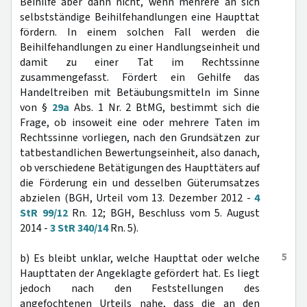
Beihilfe aber dann nicht, wenn mehrere an sich
selbstständige Beihilfehandlungen eine Haupttat
fördern. In einem solchen Fall werden die
Beihilfehandlungen zu einer Handlungseinheit und
damit zu einer Tat im Rechtssinne
zusammengefasst. Fördert ein Gehilfe das
Handeltreiben mit Betäubungsmitteln im Sinne
von §
29a
Abs. 1 Nr. 2 BtMG, bestimmt sich die
Frage, ob insoweit eine oder mehrere Taten im
Rechtssinne vorliegen, nach den Grundsätzen zur
tatbestandlichen Bewertungseinheit, also danach,
ob verschiedene Betätigungen des Haupttäters auf
die Förderung ein und desselben Güterumsatzes
abzielen (BGH, Urteil vom 13. Dezember 2012 -
4
StR 99/12
Rn. 12; BGH, Beschluss vom 5. August
2014 -
3 StR 340/14
Rn. 5).
5
b) Es bleibt unklar, welche Haupttat oder welche
Haupttaten der Angeklagte gefördert hat. Es liegt
jedoch nach den Feststellungen des
angefochtenen Urteils nahe, dass die an den