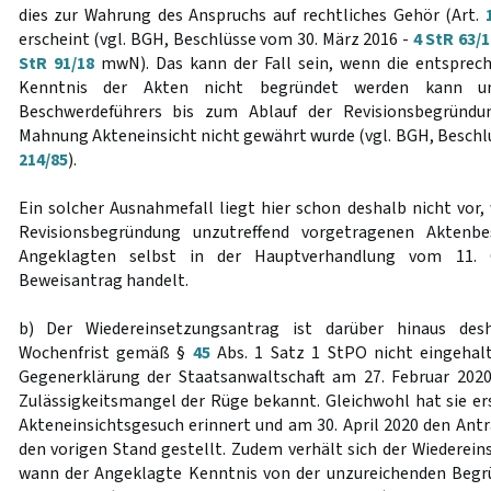
dies zur Wahrung des Anspruchs auf rechtliches Gehör (Art.
erscheint (vgl. BGH, Beschlüsse vom 30. März 2016 -
4 StR 63/
StR 91/18
mwN). Das kann der Fall sein, wenn die entsprec
Kenntnis der Akten nicht begründet werden kann u
Beschwerdeführers bis zum Ablauf der Revisionsbegründun
Mahnung Akteneinsicht nicht gewährt wurde (vgl. BGH, Beschlu
214/85
).
Ein solcher Ausnahmefall liegt hier schon deshalb nicht vor, 
Revisionsbegründung unzutreffend vorgetragenen Aktenb
Angeklagten selbst in der Hauptverhandlung vom 11. 
Beweisantrag handelt.
b) Der Wiedereinsetzungsantrag ist darüber hinaus desh
Wochenfrist gemäß §
45
Abs. 1 Satz 1 StPO nicht eingehalt
Gegenerklärung der Staatsanwaltschaft am 27. Februar 2020
Zulässigkeitsmangel der Rüge bekannt. Gleichwohl hat sie er
Akteneinsichtsgesuch erinnert und am 30. April 2020 den Antr
den vorigen Stand gestellt. Zudem verhält sich der Wiederein
wann der Angeklagte Kenntnis von der unzureichenden Begr