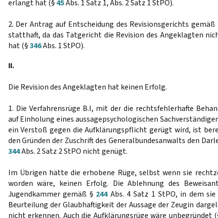
erlangt hat (§
45
Abs. 1 Satz 1, Abs. 2 Satz 1 StPO).
2. Der Antrag auf Entscheidung des Revisionsgerichts gemäß
statthaft, da das Tatgericht die Revision des Angeklagten nic
hat (§
346
Abs. 1 StPO).
II.
Die Revision des Angeklagten hat keinen Erfolg.
1. Die Verfahrensrüge B.I, mit der die rechtsfehlerhafte Beh
auf Einholung eines aussagepsychologischen Sachverständige
ein Verstoß gegen die Aufklärungspflicht gerügt wird, ist bere
den Gründen der Zuschrift des Generalbundesanwalts den Dar
344
Abs. 2 Satz 2 StPO nicht genügt.
Im Übrigen hätte die erhobene Rüge, selbst wenn sie recht
worden wäre, keinen Erfolg. Die Ablehnung des Beweisant
Jugendkammer gemäß §
244
Abs. 4 Satz 1 StPO, in dem sie
Beurteilung der Glaubhaftigkeit der Aussage der Zeugin dargel
nicht erkennen. Auch die Aufklärungsrüge wäre unbegründet 