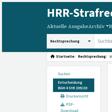
HRR
-Strafre
Aktuelle Ausgabe
Archiv
R
HRRS durchsuchen
Startseite
Rechtsprechung
B
Suchen
Entscheidung
BGH 4 StR 209/20:
Druckansicht
PDF-
Download