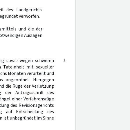
il des Landgerichts
begründet verworfen.
smittels und die der
notwendigen Auslagen
1
ung sowie wegen schweren
n Tateinheit mit sexueller
echs Monaten verurteilt und
us angeordnet. Hiergegen
nd die Rüge der Verletzung
g der Antragsschrift des
ängel einer Verfahrensrüge
dung des Revisionsgerichts
ag auf Entscheidung des
en ist unbegründet im Sinne