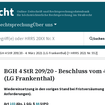
cht
Online-Zeitschrift und Rechtsprechungsdatenbank
für höchstrichterliche Rechtsprechung im Strafrecht
echtsprechung
Über uns
Suchen
GH 4 StR 209/20 - 4. März 2021 (LG Frankenthal) [= HRRS 2021 Nr. 552]
BGH 4 StR 209/20 - Beschluss vom 
(LG Frankenthal)
Wiedereinsetzung in den vorigen Stand bei Fristversäumung
Anforderungen).
Art
103
Abs. 1 GG; §
44
StPO