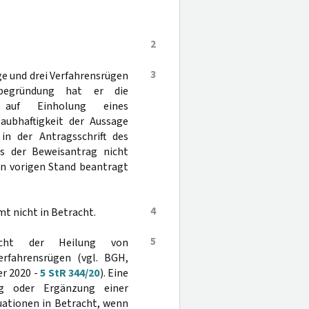
2
3
ge und drei Verfahrensrügen
sbegründung hat er die
s auf Einholung eines
aubhaftigkeit der Aussage
n der Antragsschrift des
s der Beweisantrag nicht
en vorigen Stand beantragt
4
t nicht in Betracht.
5
nicht der Heilung von
erfahrensrügen (vgl. BGH,
r 2020 -
5 StR 344/20
). Eine
g oder Ergänzung einer
uationen in Betracht, wenn