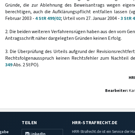
Gründe, die zur Ablehnung des Beweisantrags wegen eigen
berechtigen, auch die Aufklärungspflicht entfallen lassen (v
Februar 2003 -
4 StR 499/02
; Urteil vom 27. Januar 2004 -
3 StR 
2. Die beiden weiteren Verfahrensrügen haben aus den vom Gen
Antragsschrift näher dargelegten Gründen keinen Erfolg.
3. Die Überprüfung des Urteils aufgrund der Revisionsrechtfe
Rechtsfolgenausspruch keinen Rechtsfehler zum Nachteil d
349
Abs. 2 StPO).
HR
Bearbeiter:
Kar
TEILEN
HRR-STRAFRECHT.DE
sgabe
HRR-Strafrecht.de ist ein Service der
LinkedIn