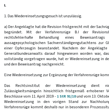
I.
1. Das Wiedereinsetzungsgesuch ist unzulässig.
a) Der Angeklagte hat die Revision fristgerecht mit der Sachrü
begründet. Mit der Verfahrensrüge B.I der Revision
rechtsfehlerhafte Behandlung eines Beweisantrag
aussagepsychologischen Sachverständigengutachtens zur Gl
einer Opferzeugin beanstandet. Nachdem der Angeklagte i
Generalbundesanwalts darauf hingewiesen worden war, das
vollständig vorgetragen wurde, hat er Wiedereinsetzung in d
und den Beweisantrag nachgereicht.
Eine Wiedereinsetzung zur Ergänzung der Verfahrensrüge komm
Das Rechtsinstitut der Wiedereinsetzung dient 
Zulässigkeitsmängeln hinsichtlich fristgemäß erhobener V
Beschlüsse vom 11. April 2019 -
1 StR 91/18
und vom 13. Oktobe
Wiedereinsetzung in den vorigen Stand zur Nachholun
Verfahrensrüge kommt deshalb nur in besonderen Prozesssit