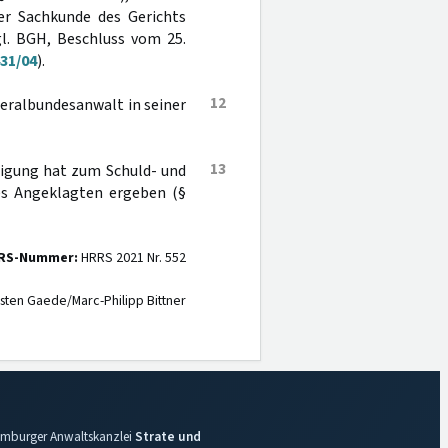
er Sachkunde des Gerichts
gl. BGH, Beschluss vom 25.
431/04
).
12
eralbundesanwalt in seiner
13
rtigung hat zum Schuld- und
es Angeklagten ergeben (§
RS-Nummer:
HRRS 2021 Nr. 552
sten Gaede/Marc-Philipp Bittner
 Hamburger Anwaltskanzlei
Strate und