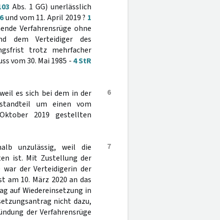
103
Abs. 1 GG) unerlässlich
16
und vom 11. April 2019 ?
1
hende Verfahrensrüge ohne
nd dem Verteidiger des
gsfrist trotz mehrfacher
ss vom 30. Mai 1985 -
4 StR
6
weil es sich bei dem in der
estandteil um einen vom
Oktober 2019 gestellten
7
alb unzulässig, weil die
en ist. Mit Zustellung der
 war der Verteidigerin der
st am 10. März 2020 an das
ag auf Wiedereinsetzung in
setzungsantrag nicht dazu,
ündung der Verfahrensrüge