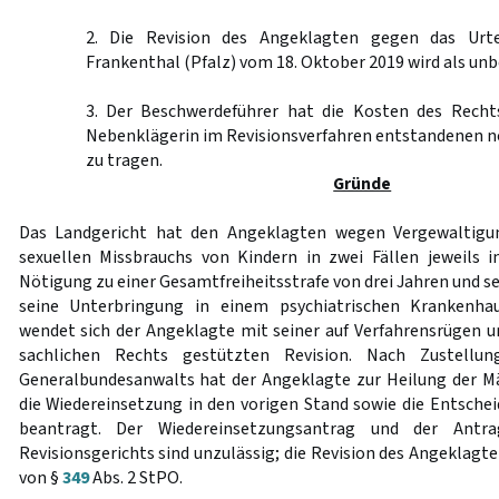
2. Die Revision des Angeklagten gegen das Urte
Frankenthal (Pfalz) vom 18. Oktober 2019 wird als un
3. Der Beschwerdeführer hat die Kosten des Recht
Nebenklägerin im Revisionsverfahren entstandenen 
zu tragen.
Gründe
Das Landgericht hat den Angeklagten wegen Vergewaltig
sexuellen Missbrauchs von Kindern in zwei Fällen jeweils i
Nötigung zu einer Gesamtfreiheitsstrafe von drei Jahren und s
seine Unterbringung in einem psychiatrischen Krankenha
wendet sich der Angeklagte mit seiner auf Verfahrensrügen u
sachlichen Rechts gestützten Revision. Nach Zustellun
Generalbundesanwalts hat der Angeklagte zur Heilung der M
die Wiedereinsetzung in den vorigen Stand sowie die Entschei
beantragt. Der Wiedereinsetzungsantrag und der Antr
Revisionsgerichts sind unzulässig; die Revision des Angeklagt
von §
349
Abs. 2 StPO.