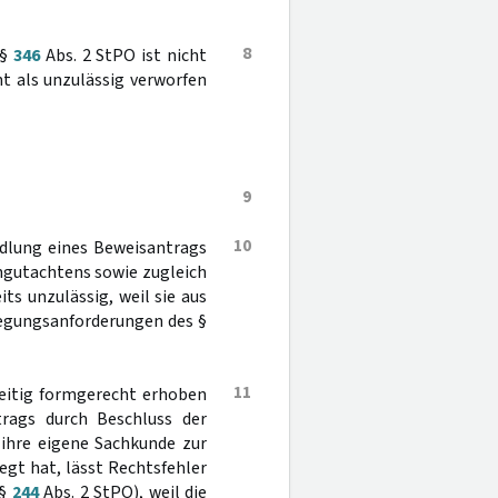
8
 §
346
Abs. 2 StPO ist nicht
ht als unzulässig verworfen
9
10
andlung eines Beweisantrags
ngutachtens sowie zugleich
its unzulässig, weil sie aus
legungsanforderungen des §
11
zeitig formgerecht erhoben
rags durch Beschluss der
 ihre eigene Sachkunde zur
egt hat, lässt Rechtsfehler
(§
244
Abs. 2 StPO), weil die