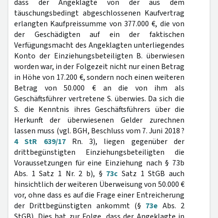
dass der Angeklagte von der aus dem
täuschungsbedingt abgeschlossenen Kaufvertrag
erlangten Kaufpreissumme von 377.000 €, die von
der Geschädigten auf ein der faktischen
Verfügungsmacht des Angeklagten unterliegendes
Konto der Einziehungsbeteiligten B. überwiesen
worden war, in der Folgezeit nicht nur einen Betrag
in Höhe von 17.200 €, sondern noch einen weiteren
Betrag von 50.000 € an die von ihm als
Geschäftsführer vertretene S. überwies. Da sich die
S. die Kenntnis ihres Geschäftsführers über die
Herkunft der überwiesenen Gelder zurechnen
lassen muss (vgl. BGH, Beschluss vom 7. Juni 2018 ?
4 StR 639/17
Rn. 3), liegen gegenüber der
drittbegünstigten Einziehungsbeteiligten die
Voraussetzungen für eine Einziehung nach § 73b
Abs. 1 Satz 1 Nr. 2 b), §
73c
Satz 1 StGB auch
hinsichtlich der weiteren Überweisung von 50.000 €
vor, ohne dass es auf die Frage einer Entreicherung
der Drittbegünstigten ankommt (§
73e
Abs. 2
StGB). Dies hat zur Folge, dass der Angeklagte in