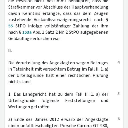
die Revision nicht bestimmt behauptet, dass die
Strafkammer vor Abschluss der Hauptverhandlung
davon Kenntnis erlangte, dass das dem Zeugen
zustehende Auskunftsverweigerungsrecht nach §
55
StPO infolge vollständiger Zahlung der ihm
nach §
153a
Abs. 1 Satz 2 Nr. 2 StPO aufgegebenen
Geldauflage erloschen war.
II.
4
Die Verurteilung des Angeklagten wegen Betruges
in Tateinheit mit versuchtem Betrug im Fall II. 1. a)
der Urteilsgründe hält einer rechtlichen Prüfung
nicht stand.
5
1. Das Landgericht hat zu dem Fall II. 1. a) der
Urteilsgründe folgende Feststellungen und
Wertungen getroffen:
6
a) Ende des Jahres 2012 erwarb der Angeklagte
einen unfallbeschädigten Porsche Carrera GT 980,