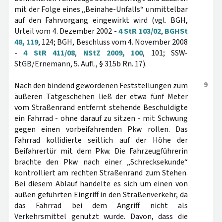
mit der Folge eines „Beinahe-Unfalls“ unmittelbar
auf den Fahrvorgang eingewirkt wird (vgl. BGH,
Urteil vom 4. Dezember 2002 -
4 StR 103/02
,
BGHSt
48, 119
, 124; BGH, Beschluss vom 4. November 2008
-
4 StR 411/08
,
NStZ 2009, 100
, 101; SSW-
StGB/Ernemann, 5. Aufl., § 315b Rn. 17).
9
Nach den bindend gewordenen Feststellungen zum
äußeren Tatgeschehen ließ der etwa fünf Meter
vom Straßenrand entfernt stehende Beschuldigte
ein Fahrrad - ohne darauf zu sitzen - mit Schwung
gegen einen vorbeifahrenden Pkw rollen. Das
Fahrrad kollidierte seitlich auf der Höhe der
Beifahrertür mit dem Pkw. Die Fahrzeugführerin
brachte den Pkw nach einer „Schrecksekunde“
kontrolliert am rechten Straßenrand zum Stehen.
Bei diesem Ablauf handelte es sich um einen von
außen geführten Eingriff in den Straßenverkehr, da
das Fahrrad bei dem Angriff nicht als
Verkehrsmittel genutzt wurde. Davon, dass die