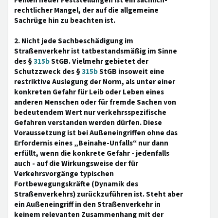
Fehlen neuer Feststellungen ist ein sachlich-
rechtlicher Mangel, der auf die allgemeine
Sachrüge hin zu beachten ist.
2. Nicht jede Sachbeschädigung im
Straßenverkehr ist tatbestandsmäßig im Sinne
des §
315b
StGB. Vielmehr gebietet der
Schutzzweck des §
315b
StGB insoweit eine
restriktive Auslegung der Norm, als unter einer
konkreten Gefahr für Leib oder Leben eines
anderen Menschen oder für fremde Sachen von
bedeutendem Wert nur verkehrsspezifische
Gefahren verstanden werden dürfen. Diese
Voraussetzung ist bei Außeneingriffen ohne das
Erfordernis eines „Beinahe-Unfalls“ nur dann
erfüllt, wenn die konkrete Gefahr - jedenfalls
auch - auf die Wirkungsweise der für
Verkehrsvorgänge typischen
Fortbewegungskräfte (Dynamik des
Straßenverkehrs) zurückzuführen ist. Steht aber
ein Außeneingriff in den Straßenverkehr in
keinem relevanten Zusammenhang mit der