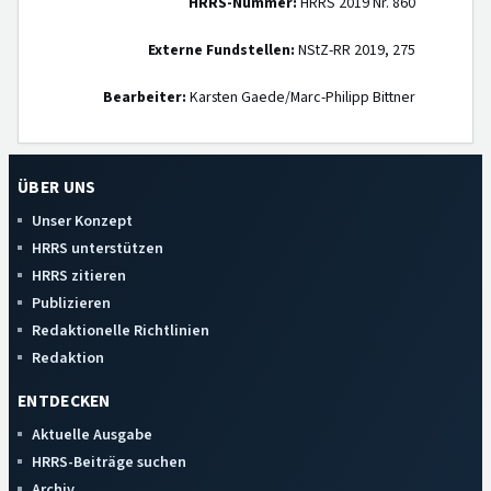
HRRS-Nummer:
HRRS 2019 Nr. 860
Externe Fundstellen:
NStZ-RR 2019, 275
Bearbeiter:
Karsten Gaede/Marc-Philipp Bittner
ÜBER UNS
Unser Konzept
HRRS unterstützen
HRRS zitieren
Publizieren
Redaktionelle Richtlinien
Redaktion
ENTDECKEN
Aktuelle Ausgabe
HRRS-Beiträge suchen
Archiv