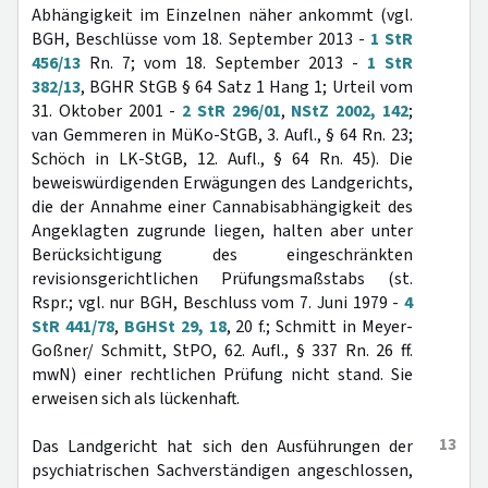
Abhängigkeit im Einzelnen näher ankommt (vgl.
BGH, Beschlüsse vom 18. September 2013 -
1 StR
456/13
Rn. 7; vom 18. September 2013 -
1 StR
382/13
, BGHR StGB § 64 Satz 1 Hang 1; Urteil vom
31. Oktober 2001 -
2 StR 296/01
,
NStZ 2002, 142
;
van Gemmeren in MüKo-StGB, 3. Aufl., § 64 Rn. 23;
Schöch in LK-StGB, 12. Aufl., § 64 Rn. 45). Die
beweiswürdigenden Erwägungen des Landgerichts,
die der Annahme einer Cannabisabhängigkeit des
Angeklagten zugrunde liegen, halten aber unter
Berücksichtigung des eingeschränkten
revisionsgerichtlichen Prüfungsmaßstabs (st.
Rspr.; vgl. nur BGH, Beschluss vom 7. Juni 1979 -
4
StR 441/78
,
BGHSt 29, 18
, 20 f.; Schmitt in Meyer-
Goßner/ Schmitt, StPO, 62. Aufl., § 337 Rn. 26 ff.
mwN) einer rechtlichen Prüfung nicht stand. Sie
erweisen sich als lückenhaft.
13
Das Landgericht hat sich den Ausführungen der
psychiatrischen Sachverständigen angeschlossen,