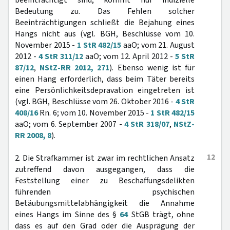
beeinträchtigt sind, kommt nur indizielle
Bedeutung zu. Das Fehlen solcher
Beeinträchtigungen schließt die Bejahung eines
Hangs nicht aus (vgl. BGH, Beschlüsse vom 10.
November 2015 -
1 StR 482/15
aaO; vom 21. August
2012 -
4 StR 311/12
aaO; vom 12. April 2012 -
5 StR
87/12
,
NStZ-RR 2012, 271
). Ebenso wenig ist für
einen Hang erforderlich, dass beim Täter bereits
eine Persönlichkeitsdepravation eingetreten ist
(vgl. BGH, Beschlüsse vom 26. Oktober 2016 -
4 StR
408/16
Rn. 6; vom 10. November 2015 -
1 StR 482/15
aaO; vom 6. September 2007 -
4 StR 318/07
,
NStZ-
RR 2008, 8
).
12
2. Die Strafkammer ist zwar im rechtlichen Ansatz
zutreffend davon ausgegangen, dass die
Feststellung einer zu Beschaffungsdelikten
führenden psychischen
Betäubungsmittelabhängigkeit die Annahme
eines Hangs im Sinne des §
64
StGB trägt, ohne
dass es auf den Grad oder die Ausprägung der