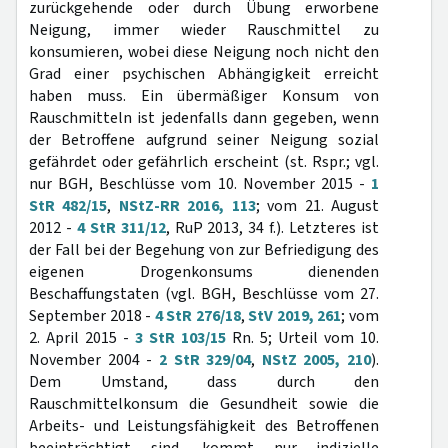
zurückgehende oder durch Übung erworbene
Neigung, immer wieder Rauschmittel zu
konsumieren, wobei diese Neigung noch nicht den
Grad einer psychischen Abhängigkeit erreicht
haben muss. Ein übermäßiger Konsum von
Rauschmitteln ist jedenfalls dann gegeben, wenn
der Betroffene aufgrund seiner Neigung sozial
gefährdet oder gefährlich erscheint (st. Rspr.; vgl.
nur BGH, Beschlüsse vom 10. November 2015 -
1
StR 482/15
,
NStZ-RR 2016, 113
; vom 21. August
2012 -
4 StR 311/12
, RuP 2013, 34 f.). Letzteres ist
der Fall bei der Begehung von zur Befriedigung des
eigenen Drogenkonsums dienenden
Beschaffungstaten (vgl. BGH, Beschlüsse vom 27.
September 2018 -
4 StR 276/18
,
StV 2019, 261
; vom
2. April 2015 -
3 StR 103/15
Rn. 5; Urteil vom 10.
November 2004 -
2 StR 329/04
,
NStZ 2005, 210
).
Dem Umstand, dass durch den
Rauschmittelkonsum die Gesundheit sowie die
Arbeits- und Leistungsfähigkeit des Betroffenen