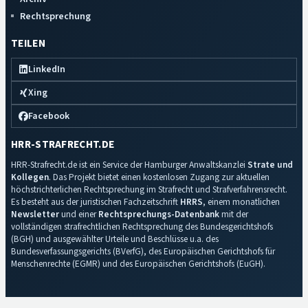
Rechtsprechung
TEILEN
LinkedIn
Xing
Facebook
HRR-STRAFRECHT.DE
HRR-Strafrecht.de ist ein Service der Hamburger Anwaltskanzlei
Strate und
Kollegen
. Das Projekt bietet einen kostenlosen Zugang zur aktuellen
höchstrichterlichen Rechtsprechung im Strafrecht und Strafverfahrensrecht.
Es besteht aus der juristischen Fachzeitschrift
HRRS
, einem monatlichen
Newsletter
und einer
Rechtsprechungs-Datenbank
mit der
vollständigen strafrechtlichen Rechtsprechung des Bundesgerichtshofs
(BGH) und ausgewählter Urteile und Beschlüsse u.a. des
Bundesverfassungsgerichts (BVerfG), des Europäischen Gerichtshofs für
Menschenrechte (EGMR) und des Europäischen Gerichtshofs (EuGH).
Impressum
·
Datenschutz