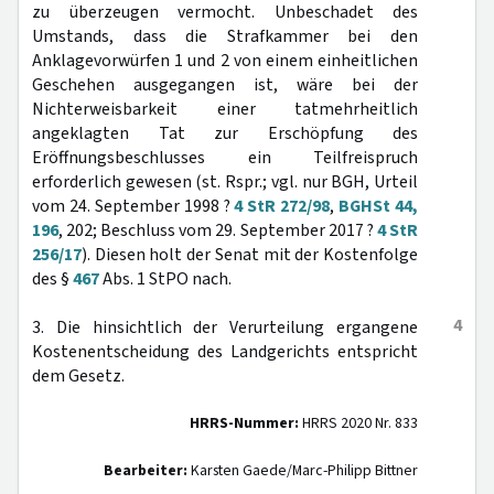
zu überzeugen vermocht. Unbeschadet des
Umstands, dass die Strafkammer bei den
Anklagevorwürfen 1 und 2 von einem einheitlichen
Geschehen ausgegangen ist, wäre bei der
Nichterweisbarkeit einer tatmehrheitlich
angeklagten Tat zur Erschöpfung des
Eröffnungsbeschlusses ein Teilfreispruch
erforderlich gewesen (st. Rspr.; vgl. nur BGH, Urteil
vom 24. September 1998 ?
4 StR 272/98
,
BGHSt 44,
196
, 202; Beschluss vom 29. September 2017 ?
4 StR
256/17
). Diesen holt der Senat mit der Kostenfolge
des §
467
Abs. 1 StPO nach.
4
3. Die hinsichtlich der Verurteilung ergangene
Kostenentscheidung des Landgerichts entspricht
dem Gesetz.
HRRS-Nummer:
HRRS 2020 Nr. 833
Bearbeiter:
Karsten Gaede/Marc-Philipp Bittner