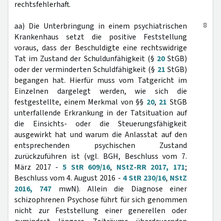
rechtsfehlerhaft.
8
aa) Die Unterbringung in einem psychiatrischen
Krankenhaus setzt die positive Feststellung
voraus, dass der Beschuldigte eine rechtswidrige
Tat im Zustand der Schuldunfähigkeit (§
20
StGB)
oder der verminderten Schuldfähigkeit (§
21
StGB)
begangen hat. Hierfür muss vom Tatgericht im
Einzelnen dargelegt werden, wie sich die
festgestellte, einem Merkmal von §§
20
,
21
StGB
unterfallende Erkrankung in der Tatsituation auf
die Einsichts- oder die Steuerungsfähigkeit
ausgewirkt hat und warum die Anlasstat auf den
entsprechenden psychischen Zustand
zurückzuführen ist (vgl. BGH, Beschluss vom 7.
März 2017 -
5 StR 609/16
,
NStZ-RR 2017, 171
;
Beschluss vom 4. August 2016 -
4 StR 230/16
,
NStZ
2016, 747
mwN). Allein die Diagnose einer
schizophrenen Psychose führt für sich genommen
nicht zur Feststellung einer generellen oder