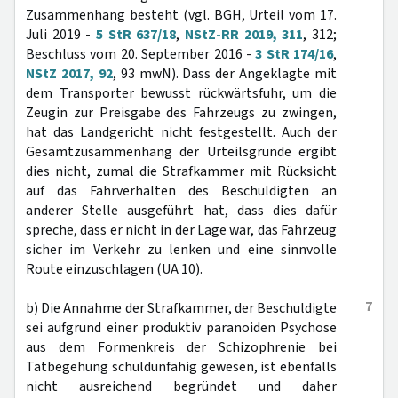
Zusammenhang besteht (vgl. BGH, Urteil vom 17.
Juli 2019 -
5 StR 637/18
,
NStZ-RR 2019, 311
, 312;
Beschluss vom 20. September 2016 -
3 StR 174/16
,
NStZ 2017, 92
, 93 mwN). Dass der Angeklagte mit
dem Transporter bewusst rückwärtsfuhr, um die
Zeugin zur Preisgabe des Fahrzeugs zu zwingen,
hat das Landgericht nicht festgestellt. Auch der
Gesamtzusammenhang der Urteilsgründe ergibt
dies nicht, zumal die Strafkammer mit Rücksicht
auf das Fahrverhalten des Beschuldigten an
anderer Stelle ausgeführt hat, dass dies dafür
spreche, dass er nicht in der Lage war, das Fahrzeug
sicher im Verkehr zu lenken und eine sinnvolle
Route einzuschlagen (UA 10).
7
b) Die Annahme der Strafkammer, der Beschuldigte
sei aufgrund einer produktiv paranoiden Psychose
aus dem Formenkreis der Schizophrenie bei
Tatbegehung schuldunfähig gewesen, ist ebenfalls
nicht ausreichend begründet und daher