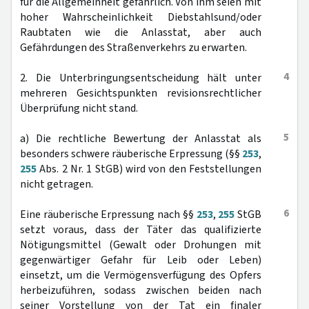
für die Allgemeinheit gefährlich. Von ihm seien mit
hoher Wahrscheinlichkeit Diebstahlsund/oder
Raubtaten wie die Anlasstat, aber auch
Gefährdungen des Straßenverkehrs zu erwarten.
4
2. Die Unterbringungsentscheidung hält unter
mehreren Gesichtspunkten revisionsrechtlicher
Überprüfung nicht stand.
5
a) Die rechtliche Bewertung der Anlasstat als
besonders schwere räuberische Erpressung (§§
253
,
255
Abs. 2 Nr. 1 StGB) wird von den Feststellungen
nicht getragen.
6
Eine räuberische Erpressung nach §§
253
,
255
StGB
setzt voraus, dass der Täter das qualifizierte
Nötigungsmittel (Gewalt oder Drohungen mit
gegenwärtiger Gefahr für Leib oder Leben)
einsetzt, um die Vermögensverfügung des Opfers
herbeizuführen, sodass zwischen beiden nach
seiner Vorstellung von der Tat ein finaler