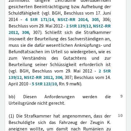
zumindest längere Zeiträume überdauernden
gesicherten Beeinträchtigung bzw. Aufhebung der
Schuldfähigkeit (vgl. BGH, Beschluss vom 17. Juni
2014 -
4 StR 171/14
,
NStZ-RR 2014, 305
, 306;
Beschluss vom 29. Mai 2012 -
2 StR 139/12
,
NStZ-RR
2012, 306
, 307). Schließt sich die Strafkammer
insoweit der Beurteilung des Sachverständigen an,
muss sie die dafür wesentlichen Anknüpfungs- und
Befundtatsachen im Urteil so wiedergeben, wie es
zum Verständnis des Gutachtens und zur
Beurteilung seiner Schlüssigkeit erforderlich ist
(vgl. BGH, Beschluss vom 29. Mai 2012 -
2 StR
139/12
,
NStZ-RR 2012, 306
, 307; Beschluss vom 14.
April 2010 -
5 StR 123/10
, Rn. 9 mwN).
9
bb) Diesen Anforderungen werden die
Urteilsgründe nicht gerecht.
10
(1) Die Strafkammer hat angenommen, dass der
Beschuldigte sich das Fahrzeug der Zeugin K.
aneignen wollte, um damit nach Rumänien zu