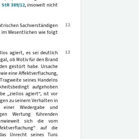
1 StR 389/12
, insoweit nicht
12
atrischen Sachverständigen
 im Wesentlichen wie folgt
13
os agiert, es sei deutlich
egal, ob Motiv für den Brand
den gestört habe. Ursache
wie eine Affektverflachung,
 Tragweite seines Handelns
nkheitsbedingt aufgehoben
 „ziellos agiert“, ist vor
gen zu seinem Verhalten in
n einer Wiedergabe und
igen Wertung führenden
 inwieweit sich die vom
fektverflachung“ auf die
das Unrecht seines Tuns