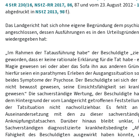
4 StR 230/16
,
NStZ-RR 2017, 86
, 87 und vom 23. August 2012 -
abgedruckt in
NStZ 2013, 98
f.).
Das Landgericht hat sich ohne eigene Begründung dem psychi
angeschlossen, dessen Ausführungen es in den Urteilsgründen
wiedergegeben hat:
„Im Rahmen der Tatausführung habe“ der Beschuldigte „ziell
geworden, dass er keine rationale Erklärung für die Tat habe - 
Magie gewesen sei oder aber das Sofa ihn aus anderen Grün
hierfür seien ein parathymes Erleben der Ausgangssituation so
beides Symptome der Psychose. Der Beschuldigte sei sich der
nicht bewusst gewesen, seine Einsichtsfähigkeit sei kra
gewesen.“ Die sachverständige Wertung, der Beschuldigte habe
dem Hintergrund der vom Landgericht getroffenen Feststellun
der Tatsituation nicht nachvollziehbar. Es fehlt a
Auseinandersetzung mit den zu dieser sachverständ
Anknüpfungstatsachen. Darüber hinaus bleibt unklar,
Sachverständigen diagnostizierte krankheitsbedingte „Af
Fähigkeit des Beschuldigten ausgewirkt haben könnte, 