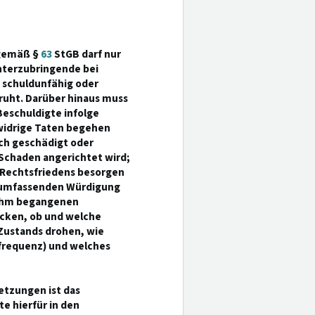
 gemäß §
63
StGB darf nur
nterzubringende bei
 schuldunfähig oder
ruht. Darüber hinaus muss
Beschuldigte infolge
swidrige Taten begehen
ich geschädigt oder
 Schaden angerichtet wird;
 Rechtsfriedens besorgen
r umfassenden Würdigung
n ihm begangenen
ecken, ob und welche
Zustands drohen, wie
lfrequenz) und welches
etzungen ist das
e hierfür in den