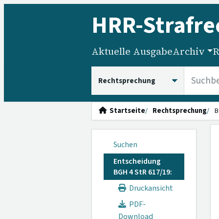
HRR
-Strafre
Aktuelle Ausgabe
Archiv
R
HRRS durchsuchen
Startseite
Rechtsprechung
B
Suchen
Entscheidung
BGH 4 StR 617/19:
Druckansicht
PDF-
Download