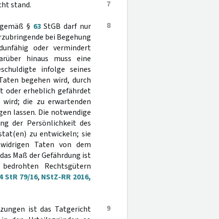
7
ht stand.
8
s gemäß §
63
StGB darf nur
erzubringende bei Begehung
dunfähig oder vermindert
Darüber hinaus muss eine
schuldigte infolge seines
 Taten begehen wird, durch
gt oder erheblich gefährdet
t wird; die zu erwartenden
gen lassen. Die notwendige
ng der Persönlichkeit des
tat(en) zu entwickeln; sie
swidrigen Taten von dem
 das Maß der Gefährdung ist
n bedrohten Rechtsgütern
4 StR 79/16
,
NStZ-RR 2016,
9
zungen ist das Tatgericht