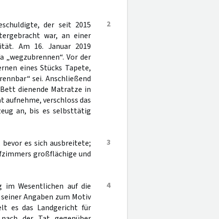
2
schuldigte, der seit 2015
tergebracht war, an einer
ität. Am 16. Januar 2019
fa „wegzubrennen“. Vor der
ernen eines Stücks Tapete,
rennbar“ sei. Anschließend
 Bett dienende Matratze in
t aufnehme, verschloss das
ug an, bis es selbsttätig
3
bevor es sich ausbreitete;
afzimmers großflächige und
4
 im Wesentlichen auf die
 seiner Angaben zum Motiv
elt es das Landgericht für
r nach der Tat gegenüber