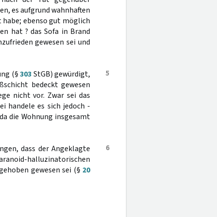
en, es aufgrund wahnhaften
t habe; ebenso gut möglich
en hat ? das Sofa in Brand
nzufrieden gewesen sei und
5
ung (§
303
StGB) gewürdigt,
ußschicht bedeckt gewesen
ge nicht vor. Zwar sei das
 handele es sich jedoch -
, da die Wohnung insgesamt
6
angen, dass der Angeklagte
anoid-halluzinatorischen
ufgehoben gewesen sei (§
20