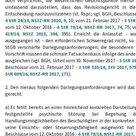
auch verpflichtet, die wesentlichen Gesichtspunkte hierfü
umfassend darzustellen, dass das Revisionsgericht in di
Entscheidung nachzuvollziehen (st. Rspr.; vgl. BGH, Beschlüs
4 StR 24/19
,
NStZ-RR 2020, 9
, 10; vom 21. Februar 2017 -
3 StR
vom 12. Oktober 2016 -
4 StR 78/16
,
NStZ-RR 2017, 74
, 75; 
419/14
,
NStZ 2015, 394
, 395). Erreicht die Anlasstat - w
ausgegangen ist - den erforderlichen Schweregrad nicht, s
StGB verschärfte Darlegungsanforderungen; die besonderen
Vorschrift müssen die schmale Tatsachenbasis infolge des ande
ausgleichen (vgl. BGH, Urteil vom 30. November 2017 -
3 StR 3
Beschlüsse vom 21. Februar 2017 -
3 StR 535/16
,
StV 2017, 57
StR 609/16
,
NStZ-RR 2017, 171
).
2. Den hieraus folgenden Darlegungsanforderungen wird das
gerecht.
a) Es fehlt bereits an einer hinreichend konkreten Darstellung
festgestellte psychische Störung bei Begehung 
Handlungsmöglichkeiten des Beschuldigten in der konkreten 
seine Einsichts- oder Steuerungsfähigkeit ausgewirkt hat 
Beschlüsse vom 12. Oktober 2016 -
4 StR 78/16
,
NStZ-RR 2017,