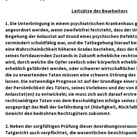
Leitsätze des Bearbeiters
1. Die Unterbringung in einem psychiatrischen Krankenhaus
angeordnet werden, wenn zweifelsfrei feststeht, dass der U
Begehung der Anlasstat auf Grund eines psychischen Defekts
vermindert schuldfähig war, und die Tatbegehung hierauf be
eine Wahrscheinlichkeit höheren Grades bestehen, dass der 
seines fortdauernden Zustands in Zukunft erhebliche recht
wird, durch welche die Opfer seelisch oder körperlich erhebl
erheblich gefährdet werden, oder schwerer wirtschaftlicher
die zu erwartenden Taten müssen eine schwere Störung des
lassen. Die notwendige Prognose ist auf der Grundlage eine
der Persönlichkeit des Täters, seines Vorlebens und der vo
Anlasstat(en) zu entwickeln; sie muss sich auch darauf erstr
rechtswidrigen Taten von dem Beschuldigten infolge seines 
ausgeprägt das Maß der Gefährdung ist (Häufigkeit, Rückfal
Gewicht den bedrohten Rechtsgütern zukommt.
2. Neben der sorgfältigen Prüfung dieser Anordnungsvorauss
Tatgericht auch verpflichtet, die wesentlichen Gesichtspunkt