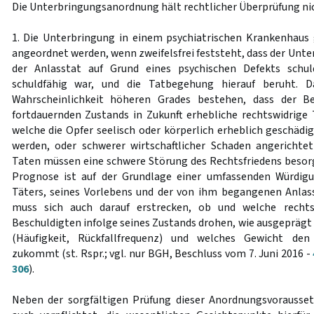
Die Unterbringungsanordnung hält rechtlicher Überprüfung nic
1. Die Unterbringung in einem psychiatrischen Krankenhau
angeordnet werden, wenn zweifelsfrei feststeht, dass der Unt
der Anlasstat auf Grund eines psychischen Defekts schul
schuldfähig war, und die Tatbegehung hierauf beruht. 
Wahrscheinlichkeit höheren Grades bestehen, dass der Be
fortdauernden Zustands in Zukunft erhebliche rechtswidrige
welche die Opfer seelisch oder körperlich erheblich geschädi
werden, oder schwerer wirtschaftlicher Schaden angerichte
Taten müssen eine schwere Störung des Rechtsfriedens besor
Prognose ist auf der Grundlage einer umfassenden Würdigu
Täters, seines Vorlebens und der von ihm begangenen Anlass
muss sich auch darauf erstrecken, ob und welche recht
Beschuldigten infolge seines Zustands drohen, wie ausgeprägt
(Häufigkeit, Rückfallfrequenz) und welches Gewicht de
zukommt (st. Rspr.; vgl. nur BGH, Beschluss vom 7. Juni 2016 -
306
).
Neben der sorgfältigen Prüfung dieser Anordnungsvorausset