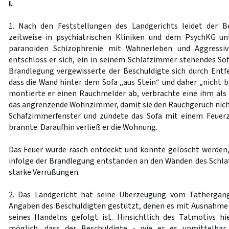
I.
1. Nach den Feststellungen des Landgerichts leidet der Be
zeitweise in psychiatrischen Kliniken und dem PsychKG un
paranoiden Schizophrenie mit Wahnerleben und Aggressiv
entschloss er sich, ein in seinem Schlafzimmer stehendes So
Brandlegung vergewisserte der Beschuldigte sich durch Entf
dass die Wand hinter dem Sofa „aus Stein“ und daher „nicht b
montierte er einen Rauchmelder ab, verbrachte eine ihm als
das angrenzende Wohnzimmer, damit sie den Rauchgeruch nich
Schafzimmerfenster und zündete das Sofa mit einem Feuerze
brannte. Daraufhin verließ er die Wohnung.
Das Feuer wurde rasch entdeckt und konnte gelöscht werden, 
infolge der Brandlegung entstanden an den Wänden des Schl
starke Verrußungen.
2. Das Landgericht hat seine Überzeugung vom Tathergang
Angaben des Beschuldigten gestützt, denen es mit Ausnahme
seines Handelns gefolgt ist. Hinsichtlich des Tatmotivs hi
möglich, dass der Beschuldigte - wie er es unmittelba