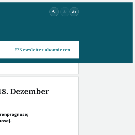
A-
A+
Newsletter abonnieren
 18. Dezember
hrenprognose;
ose).