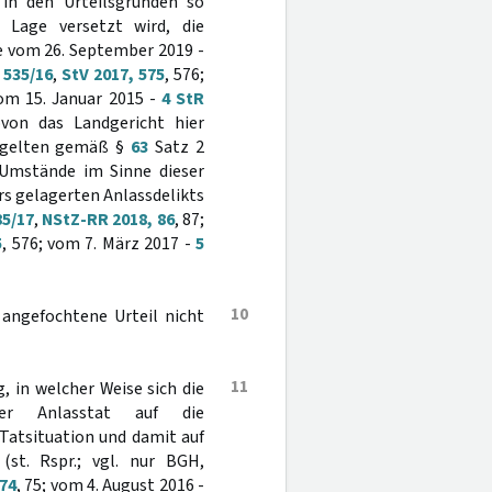
r in den Urteilsgründen so
e Lage versetzt wird, die
se vom 26. September 2019 -
 535/16
,
StV 2017, 575
, 576;
vom 15. Januar 2015 -
4 StR
ovon das Landgericht hier
o gelten gemäß §
63
Satz 2
 Umstände im Sinne dieser
rs gelagerten Anlassdelikts
85/17
,
NStZ-RR 2018, 86
, 87;
5
, 576; vom 7. März 2017 -
5
10
 angefochtene Urteil nicht
11
, in welcher Weise sich die
der Anlasstat auf die
Tatsituation und damit auf
(st. Rspr.; vgl. nur BGH,
 74
, 75; vom 4. August 2016 -