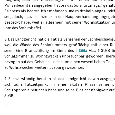
Polizeibeamten angegeben hatte ? das Sofa für „magic“ gehalt
Erlebens als bedrohlich empfunden und es deshalb angezünde
sei jedoch, dass er - wie er in der Hauptverhandlung angegeb
gesteckt habe, weil er allgemein mit seiner Wohnsituation u
ihm das Sofa missfiel.
3. Das Landgericht hat die Tat als Vergehen der Sachbeschädig
weil die Wände des Schlafzimmers großflächig mit einer R
seien. Eine Brandstiftung im Sinne des §
306a
Abs. 1 StGB lie
Schlafzimmer zu Wohnzwecken unbrauchbar geworden; hierbei
bezogen auf das Gebäude - nicht um einen wesentlichen Teil
zu Wohnzwecken weiter nutzbar gewesen sei.
4. Sachverständig beraten ist das Landgericht davon ausgeg
sich zum Tatzeitpunkt in einer akuten Phase seiner par
Schizophrenie befunden habe und seine Einsichtsfähigkeit a
StGB).
II.