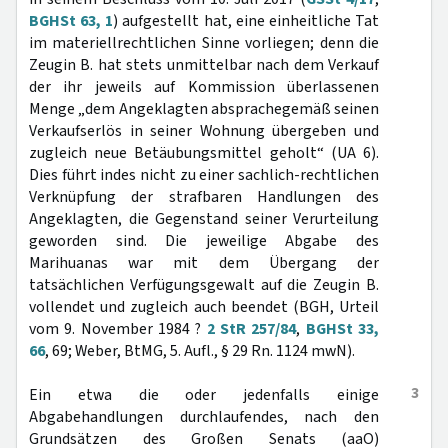
BGHSt 63, 1
) aufgestellt hat, eine einheitliche Tat
im materiellrechtlichen Sinne vorliegen; denn die
Zeugin B. hat stets unmittelbar nach dem Verkauf
der ihr jeweils auf Kommission überlassenen
Menge „dem Angeklagten absprachegemäß seinen
Verkaufserlös in seiner Wohnung übergeben und
zugleich neue Betäubungsmittel geholt“ (UA 6).
Dies führt indes nicht zu einer sachlich-rechtlichen
Verknüpfung der strafbaren Handlungen des
Angeklagten, die Gegenstand seiner Verurteilung
geworden sind. Die jeweilige Abgabe des
Marihuanas war mit dem Übergang der
tatsächlichen Verfügungsgewalt auf die Zeugin B.
vollendet und zugleich auch beendet (BGH, Urteil
vom 9. November 1984 ?
2 StR 257/84
,
BGHSt 33,
66
, 69; Weber, BtMG, 5. Aufl., § 29 Rn. 1124 mwN).
3
Ein etwa die oder jedenfalls einige
Abgabehandlungen durchlaufendes, nach den
Grundsätzen des Großen Senats (aaO)