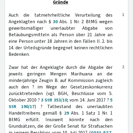
Gründe
1
Auch die tatmehrheitliche Verurteilung des
Angeklagten nach §
30
Abs. 1 Nr. 2 BtMG wegen
gewerbsmäßiger unerlaubter Abgabe von
Betäubungsmitteln als Person über 21 Jahre an
eine Person unter 18 Jahren in den Fällen II. 2. bis
14. der Urteilsgründe begegnet keinen rechtlichen
Bedenken.
2
Zwar hat der Angeklagte durch die Abgabe der
jeweils geringen Mengen Marihuana an die
minderjährige Zeugin B. auf Kommission zugleich
auch den ? im Wege der Gesetzeskonkurrenz
zurücktretenden (vgl. BGH, Beschlüsse vom 5.
Oktober 2010 ?
3 StR 353/10
; vom 14. Juni 2017 ?
5
StR 190/17
) ? Tatbestand des unerlaubten
Handeltreibens gemäß §
29
Abs. 1 Satz 1 Nr. 1
BtMG erfüllt. Insoweit könnte nach den
Grundsätzen, die der Große Senat für Strafsachen
in seinem Beschluss vom 10. Juli 2017 (
GSSt 4/17
,