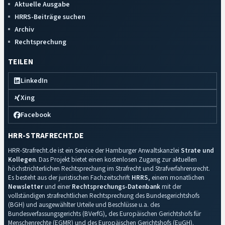
Aktuelle Ausgabe
HRRS-Beiträge suchen
Archiv
Rechtsprechung
TEILEN
LinkedIn
Xing
Facebook
HRR-STRAFRECHT.DE
HRR-Strafrecht.de ist ein Service der Hamburger Anwaltskanzlei
Strate und
Kollegen
. Das Projekt bietet einen kostenlosen Zugang zur aktuellen
höchstrichterlichen Rechtsprechung im Strafrecht und Strafverfahrensrecht.
Es besteht aus der juristischen Fachzeitschrift
HRRS
, einem monatlichen
Newsletter
und einer
Rechtsprechungs-Datenbank
mit der
vollständigen strafrechtlichen Rechtsprechung des Bundesgerichtshofs
(BGH) und ausgewählter Urteile und Beschlüsse u.a. des
Bundesverfassungsgerichts (BVerfG), des Europäischen Gerichtshofs für
Menschenrechte (EGMR) und des Europäischen Gerichtshofs (EuGH).