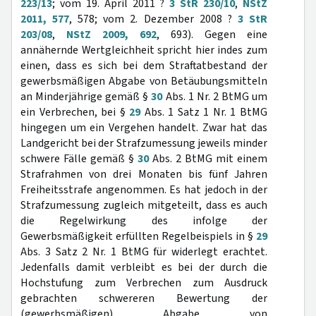
223/13
; vom 19. April 2011 ?
3 StR 230/10
,
NStZ
2011, 577
, 578; vom 2. Dezember 2008 ?
3 StR
203/08
,
NStZ 2009, 692
, 693). Gegen eine
annähernde Wertgleichheit spricht hier indes zum
einen, dass es sich bei dem Straftatbestand der
gewerbsmäßigen Abgabe von Betäubungsmitteln
an Minderjährige gemäß §
30
Abs. 1 Nr. 2 BtMG um
ein Verbrechen, bei §
29
Abs. 1 Satz 1 Nr. 1 BtMG
hingegen um ein Vergehen handelt. Zwar hat das
Landgericht bei der Strafzumessung jeweils minder
schwere Fälle gemäß §
30
Abs. 2 BtMG mit einem
Strafrahmen von drei Monaten bis fünf Jahren
Freiheitsstrafe angenommen. Es hat jedoch in der
Strafzumessung zugleich mitgeteilt, dass es auch
die Regelwirkung des infolge der
Gewerbsmäßigkeit erfüllten Regelbeispiels in §
29
Abs. 3 Satz 2 Nr. 1 BtMG für widerlegt erachtet.
Jedenfalls damit verbleibt es bei der durch die
Hochstufung zum Verbrechen zum Ausdruck
gebrachten schwereren Bewertung der
(gewerbsmäßigen) Abgabe von