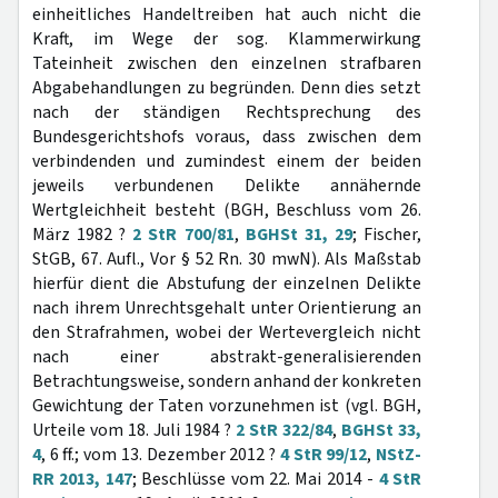
einheitliches Handeltreiben hat auch nicht die
Kraft, im Wege der sog. Klammerwirkung
Tateinheit zwischen den einzelnen strafbaren
Abgabehandlungen zu begründen. Denn dies setzt
nach der ständigen Rechtsprechung des
Bundesgerichtshofs voraus, dass zwischen dem
verbindenden und zumindest einem der beiden
jeweils verbundenen Delikte annähernde
Wertgleichheit besteht (BGH, Beschluss vom 26.
März 1982 ?
2 StR 700/81
,
BGHSt 31, 29
; Fischer,
StGB, 67. Aufl., Vor § 52 Rn. 30 mwN). Als Maßstab
hierfür dient die Abstufung der einzelnen Delikte
nach ihrem Unrechtsgehalt unter Orientierung an
den Strafrahmen, wobei der Wertevergleich nicht
nach einer abstrakt-generalisierenden
Betrachtungsweise, sondern anhand der konkreten
Gewichtung der Taten vorzunehmen ist (vgl. BGH,
Urteile vom 18. Juli 1984 ?
2 StR 322/84
,
BGHSt 33,
4
, 6 ff.; vom 13. Dezember 2012 ?
4 StR 99/12
,
NStZ-
RR 2013, 147
; Beschlüsse vom 22. Mai 2014 -
4 StR