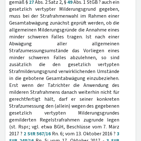
gemäß §
27
Abs. 2 Satz 2, §
49
Abs. 1 StGB ? auch ein
gesetzlich vertypter Milderungsgrund gegeben,
muss bei der Strafrahmenwahl im Rahmen einer
Gesamtabwägung zunächst geprüft werden, ob die
allgemeinen Milderungsgründe die Annahme eines
minder schweren Falles tragen. Ist nach einer
Abwägung aller allgemeinen
Strafzumessungsumstände das Vorliegen eines
minder schweren Falles abzulehnen, so sind
zusätzlich die den gesetzlich vertypten
Strafmilderungsgrund verwirklichenden Umstände
in die gebotene Gesamtabwägung einzubeziehen.
Erst wenn der Tatrichter die Anwendung des
milderen Strafrahmens danach weiterhin nicht für
gerechtfertigt hält, darf er seiner konkreten
Strafzumessung den (allein) wegen des gegebenen
gesetzlich vertypten Milderungsgrundes
gemilderten Regelstrafrahmen zugrunde legen
(st. Rspr.; vgl. etwa BGH, Beschlüsse vom 7. März
2017 ?
2 StR 567/16
Rn. 6; vom 13. Oktober 2016 ?
3
StR 248/16
Rn. 5; vom 17. Oktober 2017 -
3 StR