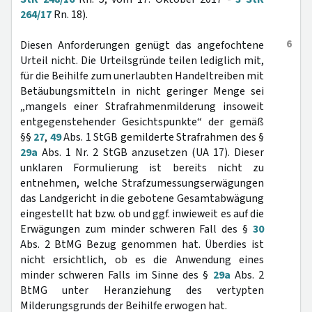
264/17
Rn. 18).
6
Diesen Anforderungen genügt das angefochtene
Urteil nicht. Die Urteilsgründe teilen lediglich mit,
für die Beihilfe zum unerlaubten Handeltreiben mit
Betäubungsmitteln in nicht geringer Menge sei
„mangels einer Strafrahmenmilderung insoweit
entgegenstehender Gesichtspunkte“ der gemäß
§§
27
,
49
Abs. 1 StGB gemilderte Strafrahmen des §
29a
Abs. 1 Nr. 2 StGB anzusetzen (UA 17). Dieser
unklaren Formulierung ist bereits nicht zu
entnehmen, welche Strafzumessungserwägungen
das Landgericht in die gebotene Gesamtabwägung
eingestellt hat bzw. ob und ggf. inwieweit es auf die
Erwägungen zum minder schweren Fall des §
30
Abs. 2 BtMG Bezug genommen hat. Überdies ist
nicht ersichtlich, ob es die Anwendung eines
minder schweren Falls im Sinne des §
29a
Abs. 2
BtMG unter Heranziehung des vertypten
Milderungsgrunds der Beihilfe erwogen hat.