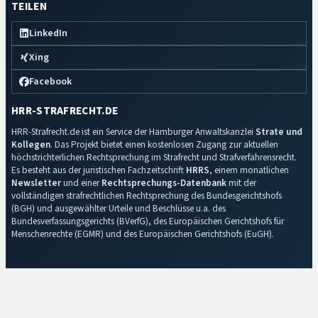
TEILEN
LinkedIn
Xing
Facebook
HRR-STRAFRECHT.DE
HRR-Strafrecht.de ist ein Service der Hamburger Anwaltskanzlei
Strate und
Kollegen
. Das Projekt bietet einen kostenlosen Zugang zur aktuellen
höchstrichterlichen Rechtsprechung im Strafrecht und Strafverfahrensrecht.
Es besteht aus der juristischen Fachzeitschrift
HRRS
, einem monatlichen
Newsletter
und einer
Rechtsprechungs-Datenbank
mit der
vollständigen strafrechtlichen Rechtsprechung des Bundesgerichtshofs
(BGH) und ausgewählter Urteile und Beschlüsse u.a. des
Bundesverfassungsgerichts (BVerfG), des Europäischen Gerichtshofs für
Menschenrechte (EGMR) und des Europäischen Gerichtshofs (EuGH).
Impressum
·
Datenschutz