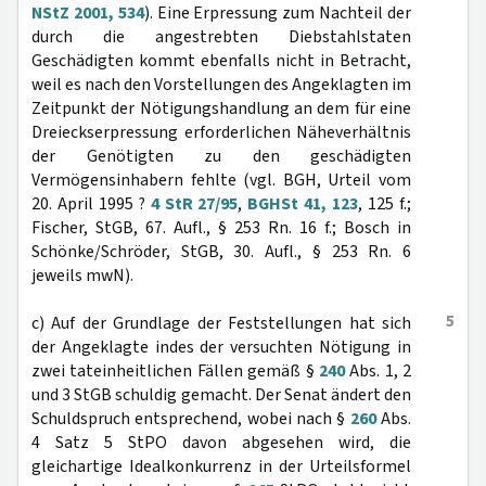
NStZ 2001, 534
). Eine Erpressung zum Nachteil der
durch die angestrebten Diebstahlstaten
Geschädigten kommt ebenfalls nicht in Betracht,
weil es nach den Vorstellungen des Angeklagten im
Zeitpunkt der Nötigungshandlung an dem für eine
Dreieckserpressung erforderlichen Näheverhältnis
der Genötigten zu den geschädigten
Vermögensinhabern fehlte (vgl. BGH, Urteil vom
20. April 1995 ?
4 StR 27/95
,
BGHSt 41, 123
, 125 f.;
Fischer, StGB, 67. Aufl., § 253 Rn. 16 f.; Bosch in
Schönke/Schröder, StGB, 30. Aufl., § 253 Rn. 6
jeweils mwN).
5
c) Auf der Grundlage der Feststellungen hat sich
der Angeklagte indes der versuchten Nötigung in
zwei tateinheitlichen Fällen gemäß §
240
Abs. 1, 2
und 3 StGB schuldig gemacht. Der Senat ändert den
Schuldspruch entsprechend, wobei nach §
260
Abs.
4 Satz 5 StPO davon abgesehen wird, die
gleichartige Idealkonkurrenz in der Urteilsformel