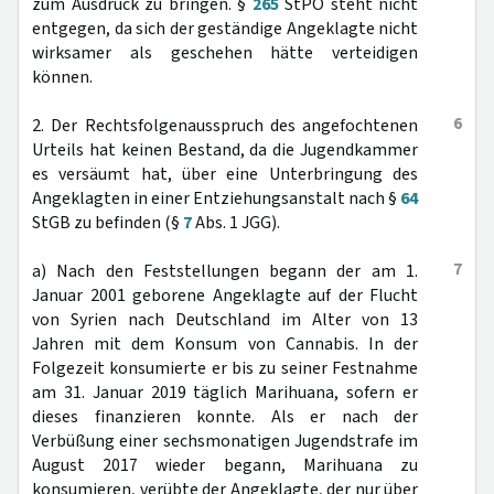
zum Ausdruck zu bringen. §
265
StPO steht nicht
entgegen, da sich der geständige Angeklagte nicht
wirksamer als geschehen hätte verteidigen
können.
6
2. Der Rechtsfolgenausspruch des angefochtenen
Urteils hat keinen Bestand, da die Jugendkammer
es versäumt hat, über eine Unterbringung des
Angeklagten in einer Entziehungsanstalt nach §
64
StGB zu befinden (§
7
Abs. 1 JGG).
7
a) Nach den Feststellungen begann der am 1.
Januar 2001 geborene Angeklagte auf der Flucht
von Syrien nach Deutschland im Alter von 13
Jahren mit dem Konsum von Cannabis. In der
Folgezeit konsumierte er bis zu seiner Festnahme
am 31. Januar 2019 täglich Marihuana, sofern er
dieses finanzieren konnte. Als er nach der
Verbüßung einer sechsmonatigen Jugendstrafe im
August 2017 wieder begann, Marihuana zu
konsumieren, verübte der Angeklagte, der nur über