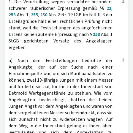
2
1. Die Verurteilung wegen versuchter besonders
schwerer räuberischer Erpressung gemäß §§
22
,
253
Abs. 1,
255
,
250
Abs. 2 Nr. 1 StGB im Fall II. 3 der
Urteilsgründe hält einer rechtlichen Prüfung nicht
stand, weil die Feststellungen des angefochtenen
Urteils keinen auf eine Erpressung nach §
253
Abs. 1
StGB gerichteten Vorsatz des Angeklagten
ergeben.
3
a) Nach den Feststellungen bedrohte der
Angeklagte, der auf der Suche nach einer
Einnahmequelle war, um sich Marihuana kaufen zu
können, zwei 13-jährige Jungen mit einem Messer
und forderte sie auf, für ihn in der Innenstadt von
Detmold Wertgegenstände zu stehlen. Wie vom
Angeklagten beabsichtigt, hatten die beiden
Jungen Angst vor dem Angeklagten und waren von
dem vorgehaltenen Messer so beeindruckt, dass sie
sich zunächst nicht zu widersetzen wagten. Auf
dem Weg in die Innenstadt gelang es ihnen aber,
wegzulaufen und sich dem Angeklagten zu