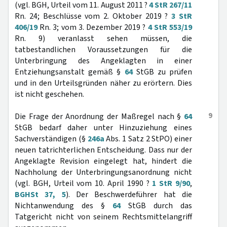
(vgl. BGH, Urteil vom 11. August 2011 ?
4 StR 267/11
Rn. 24; Beschlüsse vom 2. Oktober 2019 ?
3 StR
406/19
Rn. 3; vom 3. Dezember 2019 ?
4 StR 553/19
Rn. 9) veranlasst sehen müssen, die
tatbestandlichen Voraussetzungen für die
Unterbringung des Angeklagten in einer
Entziehungsanstalt gemäß §
64
StGB zu prüfen
und in den Urteilsgründen näher zu erörtern. Dies
ist nicht geschehen.
9
Die Frage der Anordnung der Maßregel nach §
64
StGB bedarf daher unter Hinzuziehung eines
Sachverständigen (§
246a
Abs. 1 Satz 2 StPO) einer
neuen tatrichterlichen Entscheidung. Dass nur der
Angeklagte Revision eingelegt hat, hindert die
Nachholung der Unterbringungsanordnung nicht
(vgl. BGH, Urteil vom 10. April 1990 ?
1 StR 9/90
,
BGHSt 37, 5
). Der Beschwerdeführer hat die
Nichtanwendung des §
64
StGB durch das
Tatgericht nicht von seinem Rechtsmittelangriff