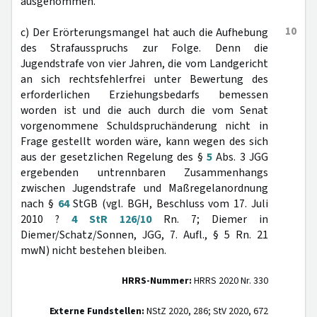
ausgenommen.
10
c) Der Erörterungsmangel hat auch die Aufhebung
des Strafausspruchs zur Folge. Denn die
Jugendstrafe von vier Jahren, die vom Landgericht
an sich rechtsfehlerfrei unter Bewertung des
erforderlichen Erziehungsbedarfs bemessen
worden ist und die auch durch die vom Senat
vorgenommene Schuldspruchänderung nicht in
Frage gestellt worden wäre, kann wegen des sich
aus der gesetzlichen Regelung des §
5
Abs. 3 JGG
ergebenden untrennbaren Zusammenhangs
zwischen Jugendstrafe und Maßregelanordnung
nach §
64
StGB (vgl. BGH, Beschluss vom 17. Juli
2010 ?
4 StR 126/10
Rn. 7; Diemer in
Diemer/Schatz/Sonnen, JGG, 7. Aufl., § 5 Rn. 21
mwN) nicht bestehen bleiben.
HRRS-Nummer:
HRRS 2020 Nr. 330
Externe Fundstellen:
NStZ 2020, 286; StV 2020, 672