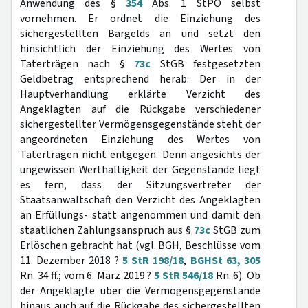
Anwendung des §
354
Abs. 1 StPO selbst
vornehmen. Er ordnet die Einziehung des
sichergestellten Bargelds an und setzt den
hinsichtlich der Einziehung des Wertes von
Taterträgen nach §
73c
StGB festgesetzten
Geldbetrag entsprechend herab. Der in der
Hauptverhandlung erklärte Verzicht des
Angeklagten auf die Rückgabe verschiedener
sichergestellter Vermögensgegenstände steht der
angeordneten Einziehung des Wertes von
Taterträgen nicht entgegen. Denn angesichts der
ungewissen Werthaltigkeit der Gegenstände liegt
es fern, dass der Sitzungsvertreter der
Staatsanwaltschaft den Verzicht des Angeklagten
an Erfüllungs- statt angenommen und damit den
staatlichen Zahlungsanspruch aus §
73c
StGB zum
Erlöschen gebracht hat (vgl. BGH, Beschlüsse vom
11. Dezember 2018 ?
5 StR 198/18
,
BGHSt 63, 305
Rn. 34 ff.; vom 6. März 2019 ?
5 StR 546/18
Rn. 6). Ob
der Angeklagte über die Vermögensgegenstände
hinaus auch auf die Rückgabe des sichergestellten