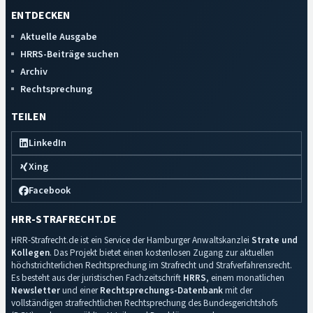
ENTDECKEN
Aktuelle Ausgabe
HRRS-Beiträge suchen
Archiv
Rechtsprechung
TEILEN
LinkedIn
Xing
Facebook
HRR-STRAFRECHT.DE
HRR-Strafrecht.de ist ein Service der Hamburger Anwaltskanzlei
Strate und
Kollegen
. Das Projekt bietet einen kostenlosen Zugang zur aktuellen
höchstrichterlichen Rechtsprechung im Strafrecht und Strafverfahrensrecht.
Es besteht aus der juristischen Fachzeitschrift
HRRS
, einem monatlichen
Newsletter
und einer
Rechtsprechungs-Datenbank
mit der
vollständigen strafrechtlichen Rechtsprechung des Bundesgerichtshofs