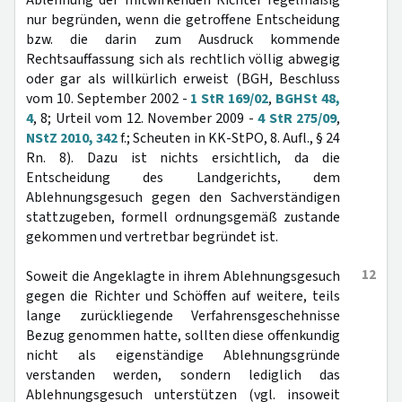
Ablehnung der mitwirkenden Richter regelmäßig
nur begründen, wenn die getroffene Entscheidung
bzw. die darin zum Ausdruck kommende
Rechtsauffassung sich als rechtlich völlig abwegig
oder gar als willkürlich erweist (BGH, Beschluss
vom 10. September 2002 -
1 StR 169/02
,
BGHSt 48,
4
, 8; Urteil vom 12. November 2009 -
4 StR 275/09
,
NStZ 2010, 342
f.; Scheuten in KK-StPO, 8. Aufl., § 24
Rn. 8). Dazu ist nichts ersichtlich, da die
Entscheidung des Landgerichts, dem
Ablehnungsgesuch gegen den Sachverständigen
stattzugeben, formell ordnungsgemäß zustande
gekommen und vertretbar begründet ist.
12
Soweit die Angeklagte in ihrem Ablehnungsgesuch
gegen die Richter und Schöffen auf weitere, teils
lange zurückliegende Verfahrensgeschehnisse
Bezug genommen hatte, sollten diese offenkundig
nicht als eigenständige Ablehnungsgründe
verstanden werden, sondern lediglich das
Ablehnungsgesuch unterstützen (vgl. insoweit