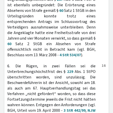
ist ebenfalls unbegründet: Die Erörterung eines
Absehens von Strafe gemäß §
60
Satz 1 StGB in den
Urteilsgründen konnte trotz eines
entsprechenden Antrags im Schlussvortrag des
Verteidigers ausnahmsweise unterbleiben. Denn
die Angeklagte hatte eine Freiheitsstrafe von drei
Jahren und vier Monaten verwirkt, so dass gemäß §
60
Satz 2 StGB ein Absehen von Strafe
offensichtlich nicht in Betracht kam (vgl. BGH,
Beschluss vom 13. März 2008 -
4 StR 534/07
).
16
6. Die Rügen, in zwei Fällen sei die
Unterbrechungshöchstfrist des §
229
Abs. 1 StPO
überschritten worden, sind unzulässig. Die
Beschwerdeführerin ist der Ansicht, sowohl am 18.
als auch am 67. Hauptverhandlungstag sei das
Verfahren „nicht gefördert“ worden, so dass diese
Fortsetzungstermine jeweils die Frist nicht hätten
wahren können. Entgegen den Anforderungen (vgl.
BGH, Urteil vom 19. April 2000 -
3 StR 442/99
,
NJW