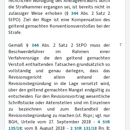
rechtlichen Würdigung des Anklageentwurfs durch
die Strafkammer ergangen sei, ist bereits nicht in
zulässiger Weise erhoben (§
344
Abs. 2 Satz 2
StPO). Ziel der Rüge ist eine Kompensation des
geltend gemachten Konventionsverstoßes bei der
Strafe.
7
Gemäß §
344
Abs. 2 Satz 2 StPO muss der
Beschwerdeführer im Rahmen einer
Verfahrensrüge die den geltend gemachten
Verstoß enthaltenden Tatsachen grundsätzlich so
vollständig und genau darlegen, dass das
Revisionsgericht allein anhand der
Revisionsbegründung in die Lage versetzt wird,
über den geltend gemachten Mangel endgültig zu
entscheiden. Für den Revisionsvortrag wesentliche
Schriftstücke oder Aktenstellen sind im Einzelnen
zu bezeichnen und zum Bestandteil der
Revisionsbegründung zu machen (st. Rspr.; vgl. nur
BGH, Urteile vom 27. September 2018 -
4 StR
135/18
; vom 8. August 2018 -
2 StR 131/18
Rn. 8;