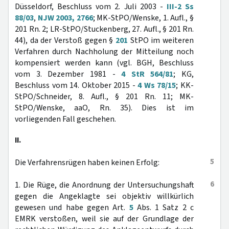
Düsseldorf, Beschluss vom 2. Juli 2003 -
III-2 Ss
88/03
,
NJW 2003, 2766
; MK-StPO/Wenske, 1. Aufl., §
201 Rn. 2; LR-StPO/Stuckenberg, 27. Aufl., § 201 Rn.
44), da der Verstoß gegen §
201
StPO im weiteren
Verfahren durch Nachholung der Mitteilung noch
kompensiert werden kann (vgl. BGH, Beschluss
vom 3. Dezember 1981 -
4 StR 564/81
; KG,
Beschluss vom 14. Oktober 2015 -
4 Ws 78/15
; KK-
StPO/Schneider, 8. Aufl., § 201 Rn. 11; MK-
StPO/Wenske, aaO, Rn. 35). Dies ist im
vorliegenden Fall geschehen.
II.
5
Die Verfahrensrügen haben keinen Erfolg:
6
1. Die Rüge, die Anordnung der Untersuchungshaft
gegen die Angeklagte sei objektiv willkürlich
gewesen und habe gegen Art.
5
Abs. 1 Satz 2 c
EMRK verstoßen, weil sie auf der Grundlage der