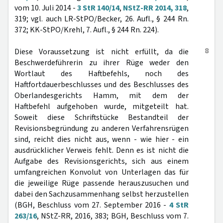
vom 10. Juli 2014 -
3 StR 140/14
,
NStZ-RR 2014, 318
,
319; vgl. auch LR-StPO/Becker, 26. Aufl., § 244 Rn.
372; KK-StPO/Krehl, 7. Aufl., § 244 Rn. 224).
8
Diese Voraussetzung ist nicht erfüllt, da die
Beschwerdeführerin zu ihrer Rüge weder den
Wortlaut des Haftbefehls, noch des
Haftfortdauerbeschlusses und des Beschlusses des
Oberlandesgerichts Hamm, mit dem der
Haftbefehl aufgehoben wurde, mitgeteilt hat.
Soweit diese Schriftstücke Bestandteil der
Revisionsbegründung zu anderen Verfahrensrügen
sind, reicht dies nicht aus, wenn - wie hier - ein
ausdrücklicher Verweis fehlt. Denn es ist nicht die
Aufgabe des Revisionsgerichts, sich aus einem
umfangreichen Konvolut von Unterlagen das für
die jeweilige Rüge passende herauszusuchen und
dabei den Sachzusammenhang selbst herzustellen
(BGH, Beschluss vom 27. September 2016 -
4 StR
263/16
, NStZ-RR, 2016, 383; BGH, Beschluss vom 7.