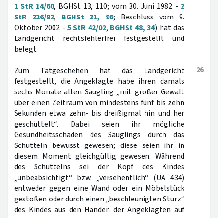
1 StR 14/60
, BGHSt 13, 110; vom 30. Juni 1982 -
2
StR 226/82
,
BGHSt 31, 96
; Beschluss vom 9.
Oktober 2002 -
5 StR 42/02
,
BGHSt 48, 34
) hat das
Landgericht rechtsfehlerfrei festgestellt und
belegt.
26
Zum Tatgeschehen hat das Landgericht
festgestellt, die Angeklagte habe ihren damals
sechs Monate alten Säugling „mit großer Gewalt
über einen Zeitraum von mindestens fünf bis zehn
Sekunden etwa zehn- bis dreißigmal hin und her
geschüttelt“. Dabei seien ihr mögliche
Gesundheitsschäden des Säuglings durch das
Schütteln bewusst gewesen; diese seien ihr in
diesem Moment gleichgültig gewesen. Während
des Schüttelns sei der Kopf des Kindes
„unbeabsichtigt“ bzw. „versehentlich“ (UA 434)
entweder gegen eine Wand oder ein Möbelstück
gestoßen oder durch einen „beschleunigten Sturz“
des Kindes aus den Händen der Angeklagten auf