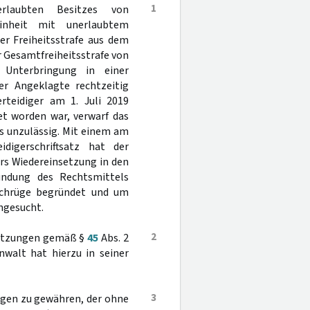
1
laubten Besitzes von
inheit mit unerlaubtem
r Freiheitsstrafe aus dem
r Gesamtfreiheitsstrafe von
Unterbringung in einer
er Angeklagte rechtzeitig
erteidiger am 1. Juli 2019
et worden war, verwarf das
ls unzulässig. Mit einem am
digerschriftsatz hat der
rs Wiedereinsetzung in den
ündung des Rechtsmittels
achrüge begründet und um
hgesucht.
2
ssetzungen gemäß §
45
Abs. 2
walt hat hierzu in seiner
3
igen zu gewähren, der ohne