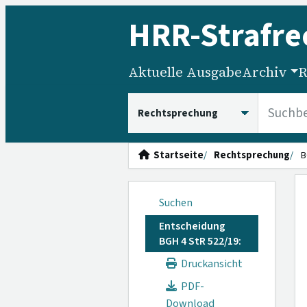
HRR
-Strafre
Aktuelle Ausgabe
Archiv
R
HRRS durchsuchen
Startseite
Rechtsprechung
B
Suchen
Entscheidung
BGH 4 StR 522/19:
Druckansicht
PDF-
Download