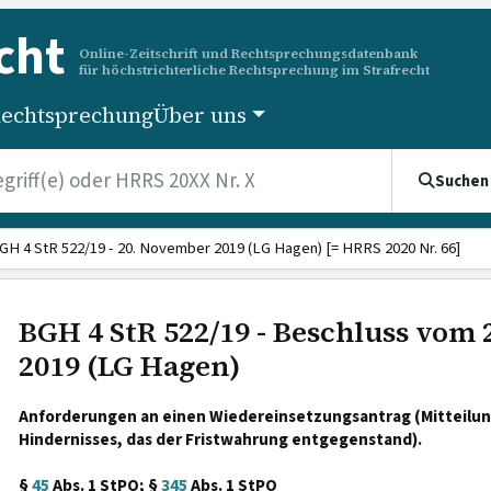
cht
Online-Zeitschrift und Rechtsprechungsdatenbank
für höchstrichterliche Rechtsprechung im Strafrecht
echtsprechung
Über uns
Suchen
GH 4 StR 522/19 - 20. November 2019 (LG Hagen) [= HRRS 2020 Nr. 66]
BGH 4 StR 522/19 - Beschluss vom
2019 (LG Hagen)
Anforderungen an einen Wiedereinsetzungsantrag (Mitteilun
Hindernisses, das der Fristwahrung entgegenstand).
§
45
Abs. 1 StPO; §
345
Abs. 1 StPO