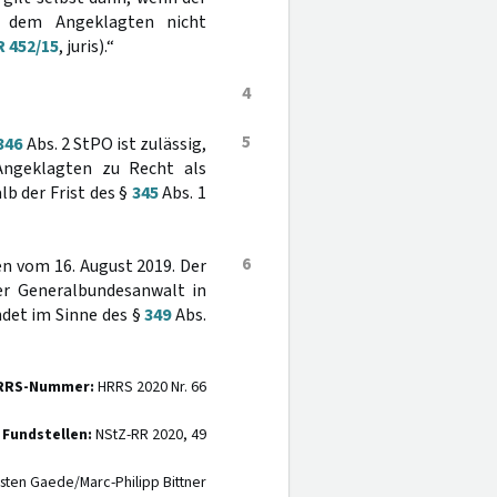
s dem Angeklagten nicht
R 452/15
, juris).“
4
5
346
Abs. 2 StPO ist zulässig,
Angeklagten zu Recht als
lb der Frist des §
345
Abs. 1
6
en vom 16. August 2019. Der
der Generalbundesanwalt in
ndet im Sinne des §
349
Abs.
RRS-Nummer:
HRRS 2020 Nr. 66
 Fundstellen:
NStZ-RR 2020, 49
sten Gaede/Marc-Philipp Bittner