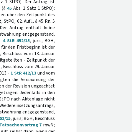
z 1 StPO). Der Antrag ist
n (§
45
Abs. 1 Satz 1 StPO);
ben über den Zeitpunkt des
StPO, 62. Aufl., § 45 Rn. 5
 Der Antrag enthält keine
ristwahrung entgegenstand,
 -
4 StR 452/15
, juris; BGH,
d für den Fristbeginn ist der
 Beschluss vom 13. Januar
mitgeteilten - Zeitpunkt der
, Beschluss vom 29. Januar
2013 -
1 StR 412/13
und vom
agten die Versäumung der
on der Revision ungeachtet
etragen. Jedenfalls in den
 StPO nach Aktenlage nicht
 Wiedereinsetzungsantrags,
Fristwahrung entgegenstand,
452/15
, juris; BGH, Beschluss
 Tatsachenvortrag 7
mwN;
gilt selbst dann, wenn der