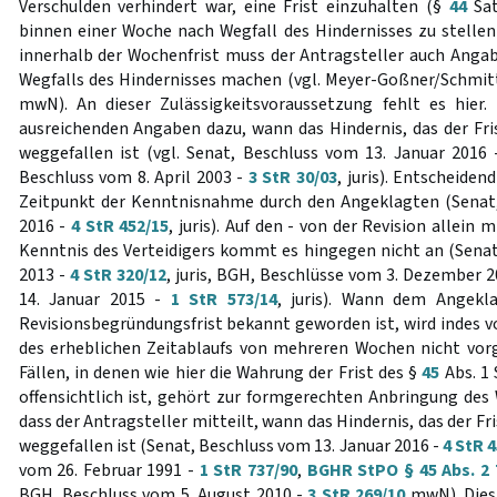
Verschulden verhindert war, eine Frist einzuhalten (§
44
Sat
binnen einer Woche nach Wegfall des Hindernisses zu stelle
innerhalb der Wochenfrist muss der Antragsteller auch Anga
Wegfalls des Hindernisses machen (vgl. Meyer-Goßner/Schmitt, 
mwN). An dieser Zulässigkeitsvoraussetzung fehlt es hier.
ausreichenden Angaben dazu, wann das Hindernis, das der F
weggefallen ist (vgl. Senat, Beschluss vom 13. Januar 2016
Beschluss vom 8. April 2003 -
3 StR 30/03
, juris). Entscheiden
Zeitpunkt der Kenntnisnahme durch den Angeklagten (Senat,
2016 -
4 StR 452/15
, juris). Auf den - von der Revision allein 
Kenntnis des Verteidigers kommt es hingegen nicht an (Senat
2013 -
4 StR 320/12
, juris, BGH, Beschlüsse vom 3. Dezember 
14. Januar 2015 -
1 StR 573/14
, juris). Wann dem Angekl
Revisionsbegründungsfrist bekannt geworden ist, wird indes v
des erheblichen Zeitablaufs von mehreren Wochen nicht vorg
Fällen, in denen wie hier die Wahrung der Frist des §
45
Abs. 1
offensichtlich ist, gehört zur formgerechten Anbringung des
dass der Antragsteller mitteilt, wann das Hindernis, das der 
weggefallen ist (Senat, Beschluss vom 13. Januar 2016 -
4 StR 
vom 26. Februar 1991 -
1 StR 737/90
,
BGHR StPO § 45 Abs. 2
BGH, Beschluss vom 5. August 2010 -
3 StR 269/10
mwN). Dies 