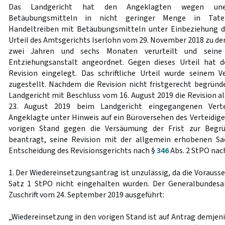
Das Landgericht hat den Angeklagten wegen uner
Betäubungsmitteln in nicht geringer Menge in Tate
Handeltreiben mit Betäubungsmitteln unter Einbeziehung de
Urteil des Amtsgerichts Iserlohn vom 29. November 2018 zu de
zwei Jahren und sechs Monaten verurteilt und seine 
Entziehungsanstalt angeordnet. Gegen dieses Urteil hat d
Revision eingelegt. Das schriftliche Urteil wurde seinem V
zugestellt. Nachdem die Revision nicht fristgerecht begründ
Landgericht mit Beschluss vom 16. August 2019 die Revision a
23. August 2019 beim Landgericht eingegangenen Vertei
Angeklagte unter Hinweis auf ein Büroversehen des Verteidige
vorigen Stand gegen die Versäumung der Frist zur Begr
beantragt, seine Revision mit der allgemein erhobenen S
Entscheidung des Revisionsgerichts nach §
346
Abs. 2 StPO nac
1. Der Wiedereinsetzungsantrag ist unzulässig, da die Vorau
Satz 1 StPO nicht eingehalten wurden. Der Generalbundesan
Zuschrift vom 24. September 2019 ausgeführt:
„Wiedereinsetzung in den vorigen Stand ist auf Antrag demjen