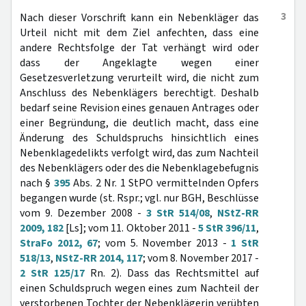
3
Nach dieser Vorschrift kann ein Nebenkläger das
Urteil nicht mit dem Ziel anfechten, dass eine
andere Rechtsfolge der Tat verhängt wird oder
dass der Angeklagte wegen einer
Gesetzesverletzung verurteilt wird, die nicht zum
Anschluss des Nebenklägers berechtigt. Deshalb
bedarf seine Revision eines genauen Antrages oder
einer Begründung, die deutlich macht, dass eine
Änderung des Schuldspruchs hinsichtlich eines
Nebenklagedelikts verfolgt wird, das zum Nachteil
des Nebenklägers oder des die Nebenklagebefugnis
nach §
395
Abs. 2 Nr. 1 StPO vermittelnden Opfers
begangen wurde (st. Rspr.; vgl. nur BGH, Beschlüsse
vom 9. Dezember 2008 -
3 StR 514/08
,
NStZ-RR
2009, 182
[Ls]; vom 11. Oktober 2011 -
5 StR 396/11
,
StraFo 2012, 67
; vom 5. November 2013 -
1 StR
518/13
,
NStZ-RR 2014, 117
; vom 8. November 2017 -
2 StR 125/17
Rn. 2). Dass das Rechtsmittel auf
einen Schuldspruch wegen eines zum Nachteil der
verstorbenen Tochter der Nebenklägerin verübten