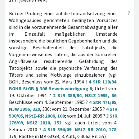
17 ff. jeweils mwN).
7
Bei der Prüfung eines auf die Inbrandsetzung eines
Wohngebäudes gerichteten bedingten Vorsatzes
sind in die vorzunehmende Gesamtabwägung aller
im Einzelfall maßgeblichen Umstände
insbesondere die baulichen Gegebenheiten und die
sonstige Beschaffenheit des Tatobjekts, die
Vorgehensweise des Täters, die aus der konkreten
Angriffsweise resultierende Gefährdung des
Tatobjekts sowie die psychische Verfassung des
Täters und seine Motivlage einzubeziehen (vgl.
BGH, Beschluss vom 22. März 1994 ?
4 StR 110/94
,
BGHR StGB § 306 Beweiswürdigung 6
; Urteil vom
19. Oktober 1994 ?
2 StR 359/94
,
NStZ 1995, 86
;
Beschlüsse vom 4. September 1995 ?
4 StR 471/95
,
NJW 1996, 329
, 330; vom 21. Dezember 2005 ?
4 StR
530/05
,
NStZ-RR 2006, 100
; vom 14. Juli 2009 ?
3 StR
276/09
,
NStZ 2010, 151
; vgl. auch Urteil vom 4.
Februar 2010 ?
4 StR 394/09
,
NStZ-RR 2010, 178
,
179; Radtke in MK-StGB, 3. Aufl., § 306a Rn. 55).