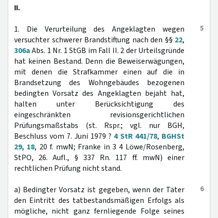
II.
5
1. Die Verurteilung des Angeklagten wegen
versuchter schwerer Brandstiftung nach den §§
22
,
306a
Abs. 1 Nr. 1 StGB im Fall II. 2 der Urteilsgründe
hat keinen Bestand. Denn die Beweiserwägungen,
mit denen die Strafkammer einen auf die in
Brandsetzung des Wohngebäudes bezogenen
bedingten Vorsatz des Angeklagten bejaht hat,
halten unter Berücksichtigung des
eingeschränkten revisionsgerichtlichen
Prüfungsmaßstabs (st. Rspr.; vgl. nur BGH,
Beschluss vom 7. Juni 1979 ?
4 StR 441/78
,
BGHSt
29, 18
, 20 f. mwN; Franke in 3 4 Löwe/Rosenberg,
StPO, 26. Aufl., § 337 Rn. 117 ff. mwN) einer
rechtlichen Prüfung nicht stand.
6
a) Bedingter Vorsatz ist gegeben, wenn der Täter
den Eintritt des tatbestandsmäßigen Erfolgs als
mögliche, nicht ganz fernliegende Folge seines