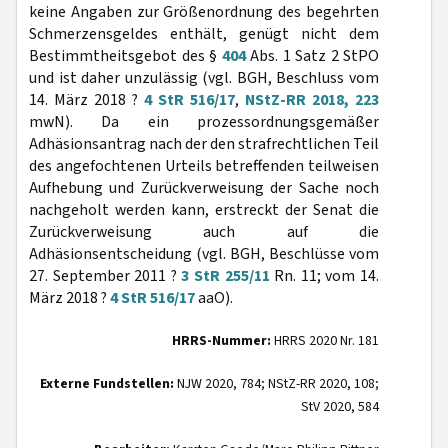
keine Angaben zur Größenordnung des begehrten
Schmerzensgeldes enthält, genügt nicht dem
Bestimmtheitsgebot des §
404
Abs. 1 Satz 2 StPO
und ist daher unzulässig (vgl. BGH, Beschluss vom
14. März 2018 ?
4 StR 516/17
,
NStZ-RR 2018, 223
mwN). Da ein prozessordnungsgemäßer
Adhäsionsantrag nach der den strafrechtlichen Teil
des angefochtenen Urteils betreffenden teilweisen
Aufhebung und Zurückverweisung der Sache noch
nachgeholt werden kann, erstreckt der Senat die
Zurückverweisung auch auf die
Adhäsionsentscheidung (vgl. BGH, Beschlüsse vom
27. September 2011 ?
3 StR 255/11
Rn. 11; vom 14.
März 2018 ?
4 StR 516/17
aaO).
HRRS-Nummer:
HRRS 2020 Nr. 181
Externe Fundstellen:
NJW 2020, 784; NStZ-RR 2020, 108;
StV 2020, 584