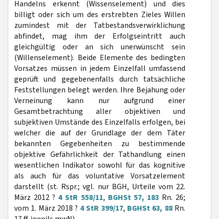
Handelns erkennt (Wissenselement) und dies
billigt oder sich um des erstrebten Zieles Willen
zumindest mit der Tatbestandsverwirklichung
abfindet, mag ihm der Erfolgseintritt auch
gleichgültig oder an sich unerwünscht sein
(Willenselement). Beide Elemente des bedingten
Vorsatzes müssen in jedem Einzelfall umfassend
geprüft und gegebenenfalls durch tatsächliche
Feststellungen belegt werden. Ihre Bejahung oder
Verneinung kann nur aufgrund einer
Gesamtbetrachtung aller objektiven und
subjektiven Umstände des Einzelfalls erfolgen, bei
welcher die auf der Grundlage der dem Täter
bekannten Gegebenheiten zu bestimmende
objektive Gefährlichkeit der Tathandlung einen
wesentlichen Indikator sowohl für das kognitive
als auch für das voluntative Vorsatzelement
darstellt (st. Rspr.; vgl. nur BGH, Urteile vom 22.
März 2012 ?
4 StR 558/11
,
BGHSt 57, 183
Rn. 26;
vom 1. März 2018 ?
4 StR 399/17
,
BGHSt 63, 88
Rn.