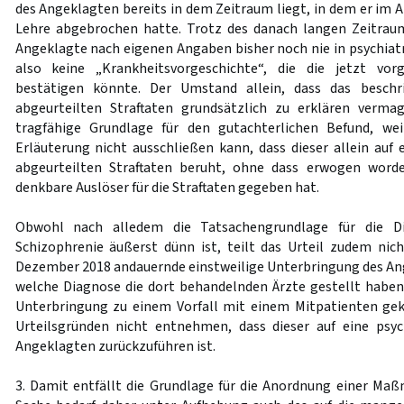
des Angeklagten bereits in dem Zeitraum liegt, in dem er im Al
Lehre abgebrochen hatte. Trotz des danach langen Zeitrau
Angeklagte nach eigenen Angaben bisher noch nie in psychiatr
also keine „Krankheitsvorgeschichte“, die die jetzt v
bestätigen könnte. Der Umstand allein, dass das beschri
abgeurteilten Straftaten grundsätzlich zu erklären vermag
tragfähige Grundlage für den gutachterlichen Befund, we
Erläuterung nicht ausschließen kann, dass dieser allein auf
abgeurteilten Straftaten beruht, ohne dass erwogen word
denkbare Auslöser für die Straftaten gegeben hat.
Obwohl nach alledem die Tatsachengrundlage für die Di
Schizophrenie äußerst dünn ist, teilt das Urteil zudem nich
Dezember 2018 andauernde einstweilige Unterbringung des Ang
welche Diagnose die dort behandelnden Ärzte gestellt haben
Unterbringung zu einem Vorfall mit einem Mitpatienten gek
Urteilsgründen nicht entnehmen, dass dieser auf eine psyc
Angeklagten zurückzuführen ist.
3. Damit entfällt die Grundlage für die Anordnung einer M