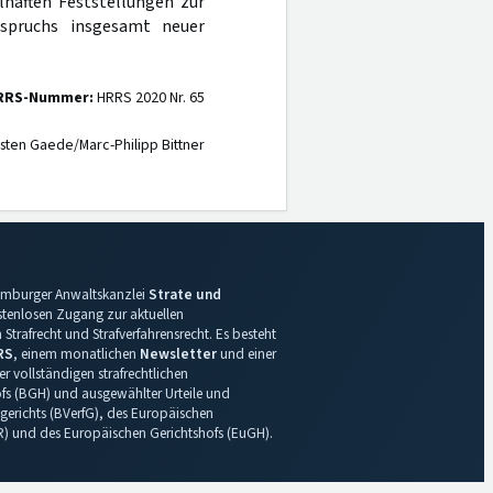
lhaften Feststellungen zur
ispruchs insgesamt neuer
RRS-Nummer:
HRRS 2020 Nr. 65
sten Gaede/Marc-Philipp Bittner
 Hamburger Anwaltskanzlei
Strate und
ostenlosen Zugang zur aktuellen
Strafrecht und Strafverfahrensrecht. Es besteht
RS
, einem monatlichen
Newsletter
und einer
r vollständigen strafrechtlichen
s (BGH) und ausgewählter Urteile und
gerichts (BVerfG), des Europäischen
R) und des Europäischen Gerichtshofs (EuGH).