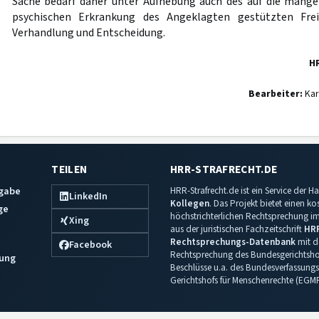
Sache bedarf daher unter Aufhebung auch des auf die mange
psychischen Erkrankung des Angeklagten gestützten Fre
Verhandlung und Entscheidung.
H
Bearbeiter:
Kar
TEILEN
HRR-STRAFRECHT.DE
sgabe
HRR-Strafrecht.de ist ein Service der
LinkedIn
Kollegen
. Das Projekt bietet einen k
ge
höchstrichterlichen Rechtsprechung im 
Xing
aus der juristischen Fachzeitschrift
HR
Rechtsprechungs-Datenbank
mit de
Facebook
Rechtsprechung des Bundesgerichtshof
ung
Beschlüsse u.a. des Bundesverfassungs
Gerichtshofs für Menschenrechte (EGM