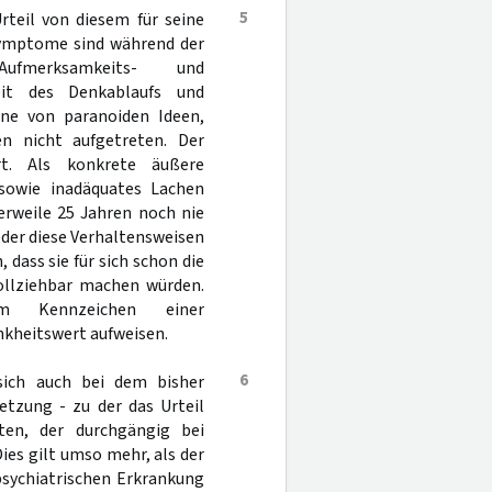
5
teil von diesem für seine
Symptome sind während der
ufmerksamkeits- und
eit des Denkablaufs und
nne von paranoiden Ideen,
n nicht aufgetreten. Der
rt. Als konkrete äußere
 sowie inadäquates Lachen
lerweile 25 Jahren noch nie
eder diese Verhaltensweisen
 dass sie für sich schon die
ollziehbar machen würden.
m Kennzeichen einer
nkheitswert aufweisen.
6
 sich auch bei dem bisher
etzung - zu der das Urteil
ten, der durchgängig bei
ies gilt umso mehr, als der
psychiatrischen Erkrankung