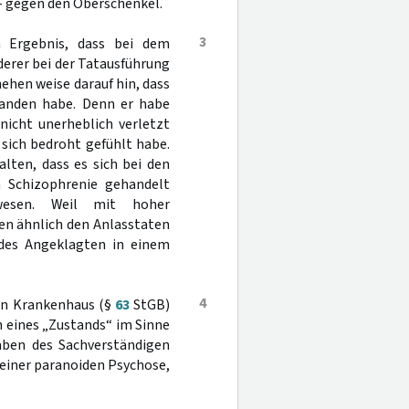
 - gegen den Oberschenkel.
3
 Ergebnis, dass bei dem
erer bei der Tatausführung
ehen weise darauf hin, dass
tanden habe. Denn er habe
nicht unerheblich verletzt
 sich bedroht gefühlt habe.
lten, dass es sich bei den
 Schizophrenie gehandelt
wesen. Weil mit hoher
en ähnlich den Anlasstaten
 des Angeklagten in einem
4
hen Krankenhaus (§
63
StGB)
n eines „Zustands“ im Sinne
gaben des Sachverständigen
einer paranoiden Psychose,