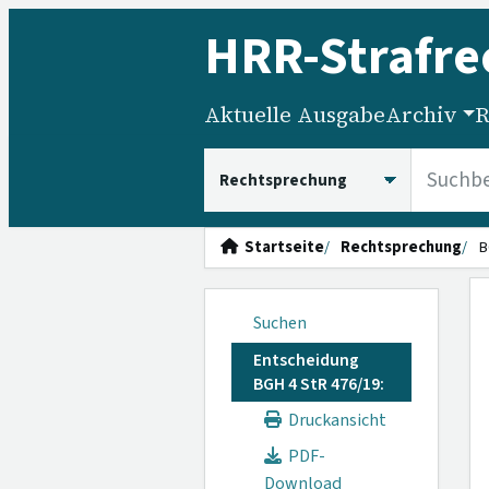
HRR
-Strafre
Aktuelle Ausgabe
Archiv
R
HRRS durchsuchen
Startseite
Rechtsprechung
B
Suchen
Entscheidung
BGH 4 StR 476/19:
Druckansicht
PDF-
Download