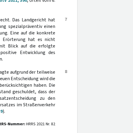
StV 2011, 590
; Urteil vom 6.
7
recht. Das Landgericht hat
ung spezialpräventiv einen
ung. Eine auf die konkrete
e Erörterung hat es nicht
t Blick auf die erfolgte
positive Entwicklung des
n.
8
agte aufgrund der teilweise
neuen Entscheidung wird die
berücksichtigen haben. Die
stand geschuldet, dass der
satzentscheidung zu den
rsatzes im Straßenverkehr
19
).
RRS-Nummer:
HRRS 2021 Nr. 82