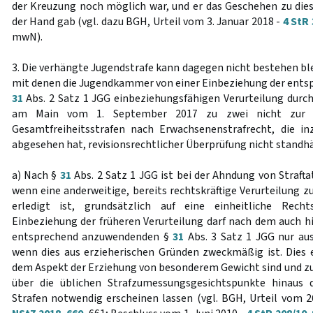
der Kreuzung noch möglich war, und er das Geschehen zu di
der Hand gab (vgl. dazu BGH, Urteil vom 3. Januar 2018 -
4 StR 
mwN).
3. Die verhängte Jugendstrafe kann dagegen nicht bestehen bl
mit denen die Jugendkammer von einer Einbeziehung der ents
31
Abs. 2 Satz 1 JGG einbeziehungsfähigen Verurteilung durch
am Main vom 1. September 2017 zu zwei nicht zur 
Gesamtfreiheitsstrafen nach Erwachsenenstrafrecht, die in
abgesehen hat, revisionsrechtlicher Überprüfung nicht standhä
a) Nach §
31
Abs. 2 Satz 1 JGG ist bei der Ahndung von Straft
wenn eine anderweitige, bereits rechtskräftige Verurteilung z
erledigt ist, grundsätzlich auf eine einheitliche Rech
Einbeziehung der früheren Verurteilung darf nach dem auch 
entsprechend anzuwendenden §
31
Abs. 3 Satz 1 JGG nur au
wenn dies aus erzieherischen Gründen zweckmäßig ist. Dies e
dem Aspekt der Erziehung von besonderem Gewicht sind und zu
über die üblichen Strafzumessungsgesichtspunkte hinaus 
Strafen notwendig erscheinen lassen (vgl. BGH, Urteil vom 26