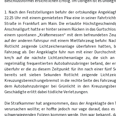
Beschlussformel ersichtlichen Erfolg. Im Übrigen ist es unbegr
1. Nach den Feststellungen befuhr der ortskundige Angeklag
22.25 Uhr mit einem gemieteten Pkw eine in seiner Fahrtrich
Straße in Frankfurt am Main. Die erlaubte Höchstgeschwind
Anschnallgurt hatte er hinter seinem Rücken in das Gurtschlos
einem spontanen „Kräftemessen“ mit dem befreundeten Zeuge
auf der anderen Fahrspur mit einem Mietfahrzeug befuhr. Na
Rotlicht zeigende Lichtzeichenanlage überfahren hatten, 
Fahrzeug ab. Der Angeklagte fuhr nun mit einer Durchschni
km/h auf die nächste Lichtzeichenanlage zu, die sich a
regelmäßig frequentierten Autobahnzubringer befand, der ers
überfuhr er die zu diesem Zeitpunkt für ihn nach einer fünf
bereits seit sieben Sekunden Rotlicht zeigende Lichtze
Kreuzungsbereich ungebremst in die rechte Seite des Fahrzeug
dem Autobahnzubringer bei Grünlicht in den Kreuzungsber
Geschädigte erlitt dabei tödliche Verletzungen.
Die Strafkammer hat angenommen, dass der Angeklagte den T
verursachen wollte; er hoffte jedoch nur vage darauf, dass e
schwerwiegenden Folgen kommen werde. Ihm war bekannt, d