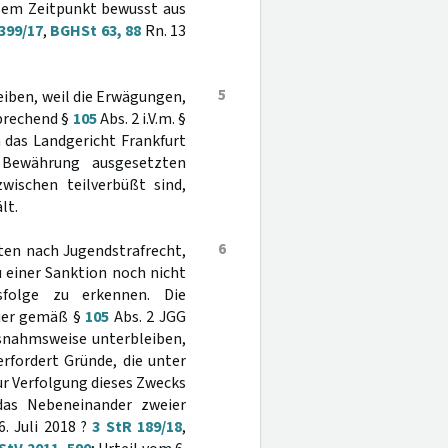
esem Zeitpunkt bewusst aus
399/17
,
BGHSt 63, 88
Rn. 13
5
eiben, weil die Erwägungen,
prechend §
105
Abs. 2 i.V.m. §
 das Landgericht Frankfurt
Bewährung ausgesetzten
zwischen teilverbüßt sind,
lt.
6
aten nach Jugendstrafrecht,
u einer Sanktion noch nicht
tsfolge zu erkennen. Die
hier gemäß §
105
Abs. 2 JGG
snahmsweise unterbleiben,
rfordert Gründe, die unter
r Verfolgung dieses Zwecks
das Nebeneinander zweier
. Juli 2018 ?
3 StR 189/18
,