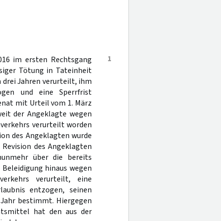
1
016 im ersten Rechtsgang
siger Tötung in Tateinheit
drei Jahren verurteilt, ihm
ogen und eine Sperrfrist
enat mit Urteil vom 1. März
oweit der Angeklagte wegen
verkehrs verurteilt worden
sion des Angeklagten wurde
e Revision des Angeklagten
nunmehr über die bereits
t Beleidigung hinaus wegen
rkehrs verurteilt, eine
rlaubnis entzogen, seinen
m Jahr bestimmt. Hiergegen
htsmittel hat den aus der