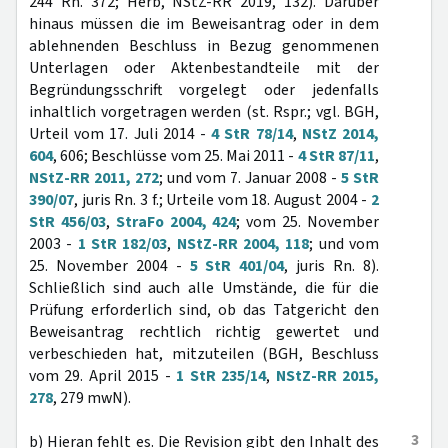
244 Rn. 372; Herb, NStZ-RR 2019, 132). Darüber
hinaus müssen die im Beweisantrag oder in dem
ablehnenden Beschluss in Bezug genommenen
Unterlagen oder Aktenbestandteile mit der
Begründungsschrift vorgelegt oder jedenfalls
inhaltlich vorgetragen werden (st. Rspr.; vgl. BGH,
Urteil vom 17. Juli 2014 -
4 StR 78/14
,
NStZ 2014,
604
, 606; Beschlüsse vom 25. Mai 2011 -
4 StR 87/11
,
NStZ-RR 2011, 272
; und vom 7. Januar 2008 -
5 StR
390/07
, juris Rn. 3 f.; Urteile vom 18. August 2004 -
2
StR 456/03
,
StraFo 2004, 424
; vom 25. November
2003 -
1 StR 182/03
,
NStZ-RR 2004, 118
; und vom
25. November 2004 -
5 StR 401/04
, juris Rn. 8).
Schließlich sind auch alle Umstände, die für die
Prüfung erforderlich sind, ob das Tatgericht den
Beweisantrag rechtlich richtig gewertet und
verbeschieden hat, mitzuteilen (BGH, Beschluss
vom 29. April 2015 -
1 StR 235/14
,
NStZ-RR 2015,
278
, 279 mwN).
3
b) Hieran fehlt es. Die Revision gibt den Inhalt des