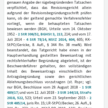
genauen Angabe der rügebegründenden Tatsachen
verpflichtet, dass das Revisionsgericht allein
aufgrund der Revisionsbegründungsschrift prüfen
kann, ob der geltend gemachte Verfahrensfehler
vorliegt, wenn die behaupteten Tatsachen
bewiesen werden (BGH, Urteile vom 14. Oktober
1952 -
2 StR 306/52
,
BGHSt 3, 213
, 214; und vom 17.
Juli 2014 -
4 StR 78/14
,
NStZ 2014, 604
, 605; KK-
StPO/Gericke, 8. Aufl., § 344 Rn. 38 mwN). Wird
beanstandet, das Tatgericht habe einen in der
Hauptverhandlung gestellten Beweisantrag mit
rechtsfehlerhafter Begründung abgelehnt, ist der
Beschwerdeführer gehalten, den vollständigen
Inhalt des Beweisantrags einschließlich der
Antragsbegründung sowie den gerichtlichen
Ablehnungsbeschluss vorzutragen (st. Rspr.; vgl.
nur BGH, Beschlüsse vom 29. August 2018 -
1 StR
489/17
; und vom 12. Juli 2018 -
3 StR 144/18
,
StraFo
2018, 522
, 523; Urteil vom 23. September 2015 -
2
StR 485/14
, juris Rn. 15; LR-StPO/Becker, 26. Aufl., §