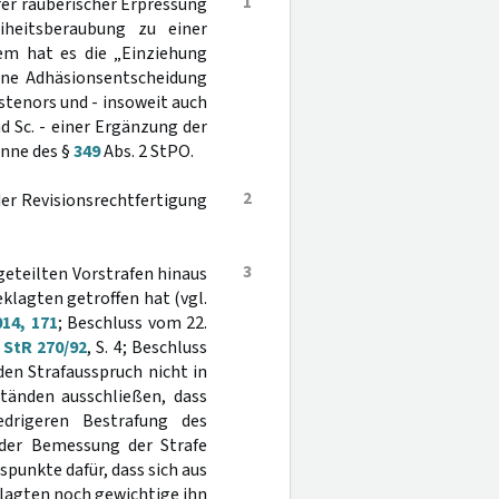
1
er räuberischer Erpressung
iheitsberaubung zu einer
dem hat es die „Einziehung
ine Adhäsionsentscheidung
lstenors und - insoweit auch
d Sc. - einer Ergänzung der
inne des §
349
Abs. 2 StPO.
2
der Revisionsrechtfertigung
3
geteilten Vorstrafen hinaus
klagten getroffen hat (vgl.
14, 171
; Beschluss vom 22.
 StR 270/92
, S. 4; Beschluss
t den Strafausspruch nicht in
tänden ausschließen, dass
edrigeren Bestrafung des
 der Bemessung der Strafe
spunkte dafür, dass sich aus
lagten noch gewichtige ihn