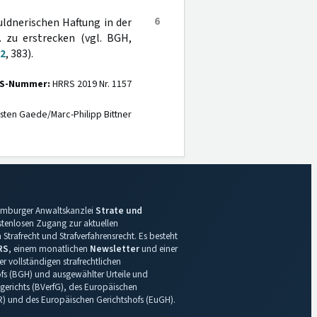
6
ldnerischen Haftung in der
. zu erstrecken (vgl. BGH,
82
, 383).
S-Nummer:
HRRS 2019 Nr. 1157
sten Gaede/Marc-Philipp Bittner
 Hamburger Anwaltskanzlei
Strate und
ostenlosen Zugang zur aktuellen
Strafrecht und Strafverfahrensrecht. Es besteht
RS
, einem monatlichen
Newsletter
und einer
r vollständigen strafrechtlichen
s (BGH) und ausgewählter Urteile und
gerichts (BVerfG), des Europäischen
R) und des Europäischen Gerichtshofs (EuGH).