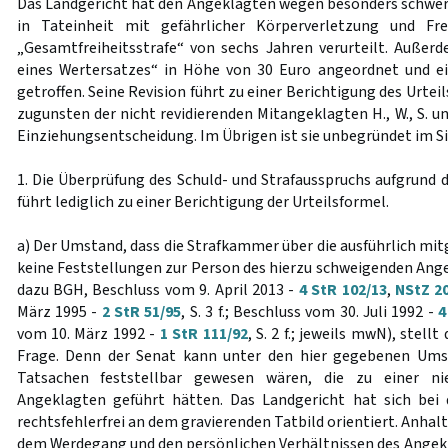
Das Landgericht hat den Angeklagten wegen besonders schwer
in Tateinheit mit gefährlicher Körperverletzung und Fre
„Gesamtfreiheitsstrafe“ von sechs Jahren verurteilt. Außer
eines Wertersatzes“ in Höhe von 30 Euro angeordnet und e
getroffen. Seine Revision führt zu einer Berichtigung des Urtei
zugunsten der nicht revidierenden Mitangeklagten H., W., S. un
Einziehungsentscheidung. Im Übrigen ist sie unbegründet im S
1. Die Überprüfung des Schuld- und Strafausspruchs aufgrund 
führt lediglich zu einer Berichtigung der Urteilsformel.
a) Der Umstand, dass die Strafkammer über die ausführlich mit
keine Feststellungen zur Person des hierzu schweigenden Ange
dazu BGH, Beschluss vom 9. April 2013 -
4 StR 102/13
,
NStZ 20
März 1995 -
2 StR 51/95
, S. 3 f.; Beschluss vom 30. Juli 1992 -
4
vom 10. März 1992 -
1 StR 111/92
, S. 2 f.; jeweils mwN), stell
Frage. Denn der Senat kann unter den hier gegebenen Ums
Tatsachen feststellbar gewesen wären, die zu einer ni
Angeklagten geführt hätten. Das Landgericht hat sich bei
rechtsfehlerfrei an dem gravierenden Tatbild orientiert. Anhalt
dem Werdegang und den persönlichen Verhältnissen des Angek