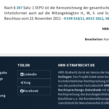
Nach §
357
Satz 1 StPO ist die Kennzeichnung der gesamtschu
Urteilsformel auch auf die Mitangeklagten H., W., S. und Sc
Beschluss vom 23. November 2011 -
4 StR 516/11
,
NStZ 2012, 3
HRR
Bearbeiter:
Kar
TEILEN
HRR-STRAFRECHT.DE
sgabe
HRR-Strafrecht.de ist ein Service der
LinkedIn
Kollegen
. Das Projekt bietet einen k
ge
höchstrichterlichen Rechtsprechung im 
Xing
aus der juristischen Fachzeitschrift
HR
Rechtsprechungs-Datenbank
mit de
Facebook
Rechtsprechung des Bundesgerichtshof
ung
Beschlüsse u.a. des Bundesverfassungs
Gerichtshofs für Menschenrechte (EGM