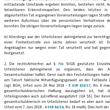
entlastende Umstände ergeben könnten, bestehen nicht. Auc
belastbaren Erkenntnisquellen. Den beiden letzten in
abgeurteilten Tat ergangenen Vorverurteilungen lagen Strafbe
weiteren Aufschluss über die persönlichen Verhältnisse 
konnten. Die übrigen Vorverurteilungen liegen lange zurück.
b) Allerdings war der Urteilstenor dahingehend zur berichtig
einer Freiheitsstrafe von sechs Jahren verurteilt ist.
Angeklagten nur wegen einer Tat verurteilt und hat gegen
festgesetzt.
2. Die rechtsfehlerfrei auf §
73c
StGB gestützte Einzieh
Urteilstenor dahingehend zu ergänzen, dass der A
Gesamtschuldner haftet. Denn nach den Feststellungen habe
am Tatort faktische Mitverfügungsgewalt an der Tatbeute (
(vgl. BGH, Urteil vom 24. Mai 2018 -
5 StR 623/17
, Rn. 8 mw
gesamtschuldnerischen Haftung auszugehen ist, hat 
Urteilsgründen auch zutreffend ausgeführt (UA 55). Der Ken
gesamtschuldnerisch im Urteilstenor bedarf es aber auch n
Urteil vom 7. Juni 2018 -
4 StR 63/18
, Rn. 16 mwN). Dies holt der