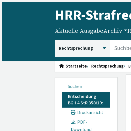
HRR
-Strafre
Aktuelle Ausgabe
Archiv
R
HRRS durchsuchen
Startseite
Rechtsprechung
B
Suchen
Entscheidung
BGH 4 StR 358/19:
Druckansicht
PDF-
Download