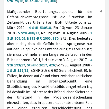
StR 79/16
,
NStZ-RR 2016, 306
).
4
Maßgebender Beurteilungszeitpunkt für die
Gefährlichkeitsprognose ist die Situation im
Zeitpunkt des Urteils (vgl. BGH, Urteile vom 28.
März 2019 -
4 StR 530/18
, Rn. 13; vom 23. Januar
2018 -
5 StR 488/17
, Rn. 19; vom 10. August 2005 -
2
StR 209/05
,
NStZ-RR 2005, 370
, 371). Dies bedeutet
aber nicht, dass die Gefährlichkeitsprognose nur
auf den Zeitpunkt der Entscheidung zu stellen ist;
sie muss vielmehr einen längeren Zeitraum in den
Blick nehmen (BGH, Urteile vom 3. August 2017 -
4
StR 193/17
,
StraFo 2017, 426
; vom 30. August 1988 -
1 StR 358/88
, BGHR StGB § 63 Gefährlichkeit 6). In
Fällen, in denen auf Grund einer zwischenzeitlichen
Behandlung im Urteilszeitpunkt eine
Stabilisierung des Krankheitsbilds eingetreten ist,
ist deshalb im Interesse der öffentlichen Sicherheit
der Umstand in die Prognoseentscheidung
einzustellen, dass in späterer, aber absehbarer Zeit
mit einer erneuten Verschlechterung des