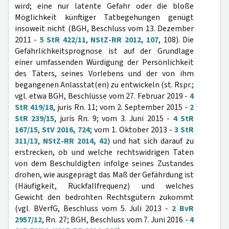
wird; eine nur latente Gefahr oder die bloße
Möglichkeit künftiger Tatbegehungen genügt
insoweit nicht (BGH, Beschluss vom 13. Dezember
2011 -
5 StR 422/11
,
NStZ-RR 2012, 107
, 108). Die
Gefährlichkeitsprognose ist auf der Grundlage
einer umfassenden Würdigung der Persönlichkeit
des Täters, seines Vorlebens und der von ihm
begangenen Anlasstat(en) zu entwickeln (st. Rspr.;
vgl. etwa BGH, Beschlüsse vom 27. Februar 2019 -
4
StR 419/18
, juris Rn. 11; vom 2. September 2015 -
2
StR 239/15
, juris Rn. 9; vom 3. Juni 2015 -
4 StR
167/15
,
StV 2016, 724
; vom 1. Oktober 2013 -
3 StR
311/13
,
NStZ-RR 2014, 42
) und hat sich darauf zu
erstrecken, ob und welche rechtswidrigen Taten
von dem Beschuldigten infolge seines Zustandes
drohen, wie ausgeprägt das Maß der Gefährdung ist
(Häufigkeit, Rückfallfrequenz) und welches
Gewicht den bedrohten Rechtsgütern zukommt
(vgl. BVerfG, Beschluss vom 5. Juli 2013 -
2 BvR
2957/12
, Rn. 27; BGH, Beschluss vom 7. Juni 2016 -
4