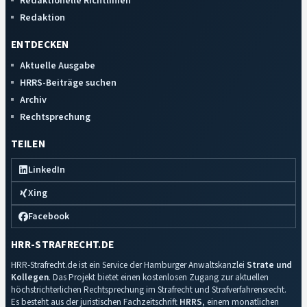
Redaktionelle Richtlinien
Redaktion
ENTDECKEN
Aktuelle Ausgabe
HRRS-Beiträge suchen
Archiv
Rechtsprechung
TEILEN
LinkedIn
Xing
Facebook
HRR-STRAFRECHT.DE
HRR-Strafrecht.de ist ein Service der Hamburger Anwaltskanzlei
Strate und
Kollegen
. Das Projekt bietet einen kostenlosen Zugang zur aktuellen
höchstrichterlichen Rechtsprechung im Strafrecht und Strafverfahrensrecht.
Es besteht aus der juristischen Fachzeitschrift
HRRS
, einem monatlichen