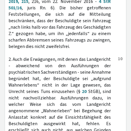
2019, 215
, 216, vom 22. November 2016 -
4 StR
501/16
, juris Rn. 6). Die bisher getroffenen
Feststellungen, die sich auf die Mitteilung
beschränken, dass der Beschuldigte sein Fahrzeug
„nach links halb vor das Fahrzeug des Geschädigten
Z.“ gezogen habe, um ihn „jedenfalls“ zu einem
scharfen Abbremsen seines Fahrzeugs zu zwingen,
belegen dies nicht zweifelsfrei.
10
2. Auch die Erwägungen, mit denen das Landgericht
- abweichend von den Ausführungen der
psychiatrischen Sachverständigen - seine Annahme
begründet hat, der Beschuldigte sei „aufgrund
Wahnerlebens“ nicht in der Lage gewesen, das
Unrecht seines Tuns einzusehen (§
20
StGB), sind
nicht nachvollziehbar. Ausführungen dazu, in
welcher Weise sich das vom Landgericht
angenommene „Wahnerleben“ bei Begehung der
Anlasstat konkret auf die Einsichtsfähigkeit des
Beschuldigten ausgewirkt hat, fehlen. Es
erschließt sich auch nicht, aus welchen Gründen