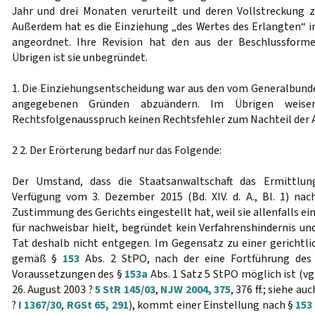
Jahr und drei Monaten verurteilt und deren Vollstreckung 
Außerdem hat es die Einziehung „des Wertes des Erlangten“ i
angeordnet. Ihre Revision hat den aus der Beschlussformel
Übrigen ist sie unbegründet.
1. Die Einziehungsentscheidung war aus den vom Generalbundes
angegebenen Gründen abzuändern. Im Übrigen weise
Rechtsfolgenausspruch keinen Rechtsfehler zum Nachteil der 
2 2. Der Erörterung bedarf nur das Folgende:
Der Umstand, dass die Staatsanwaltschaft das Ermittlun
Verfügung vom 3. Dezember 2015 (Bd. XIV. d. A., Bl. 1) na
Zustimmung des Gerichts eingestellt hat, weil sie allenfalls e
für nachweisbar hielt, begründet kein Verfahrenshindernis un
Tat deshalb nicht entgegen. Im Gegensatz zu einer gerichtli
gemäß §
153
Abs. 2 StPO, nach der eine Fortführung des 
Voraussetzungen des §
153a
Abs. 1 Satz 5 StPO möglich ist (v
26. August 2003 ?
5 StR 145/03
,
NJW 2004, 375
, 376 ff.; siehe a
?
I 1367/30
,
RGSt 65, 291
), kommt einer Einstellung nach §
153