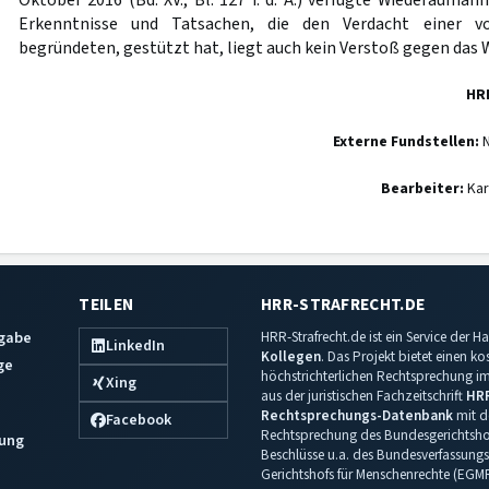
Oktober 2016 (Bd. XV., Bl. 127 f. d. A.) verfügte Wiederaufna
Erkenntnisse und Tatsachen, die den Verdacht einer vo
begründeten, gestützt hat, liegt auch kein Verstoß gegen das W
HR
Externe Fundstellen:
N
Bearbeiter:
Kar
TEILEN
HRR-STRAFRECHT.DE
sgabe
HRR-Strafrecht.de ist ein Service der
LinkedIn
Kollegen
. Das Projekt bietet einen k
ge
höchstrichterlichen Rechtsprechung im 
Xing
aus der juristischen Fachzeitschrift
HR
Rechtsprechungs-Datenbank
mit de
Facebook
Rechtsprechung des Bundesgerichtshof
ung
Beschlüsse u.a. des Bundesverfassungs
Gerichtshofs für Menschenrechte (EGM