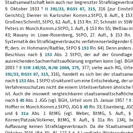
Staatsanwaltschaft kein auch nur begrenzter Strafklageverbra
9. Oktober 1933 ?
II 391/33
,
RGSt 67, 315
, 316 [zur Einst
Gerichts]; Diemer in: Karlsruher Komm.z.StPO, 8. Aufl., § 153
Großner/Schmitt, StPO, 62. Aufl., § 153 Rn. 37; Schnabl in: SSW-
Peters in: Münch.Komm.z.StPO, 1. Aufl., § 153 Rn. 55; Weßlau in:
43; Mavany in: Löwe-Rosenberg, StPO, 27. Aufl., § 153 Rn.
Systematik des Strafklageverbrauchs verfahrenserledigender E
ff.; ders. in: Hohmann/Radtke, StPO §
153
Rn. 64). Denn anders 
Beschluss nach §
153
Abs. 2 StPO, der auf der Grundlage 
ausreichenden Sachverhaltsaufklärung ergehen kann (vgl. BGH
2003 ?
5 StR 145/03
,
NJW 2004, 375
, 377; siehe auch RG, Urt
391/33
,
RGSt 67, 315
, 316), handelt es sich bei der staatsanw
nach §
153
Abs. 1 StPO strukturell um eine Entscheidung, der 
Verfahrensschutzes nicht die einem Urteilsverfahren ähnliche
ist. Auch die insoweit vergleichbaren staatsanwaltschaftlich
nach §
45
Abs. 1 JGG (vgl. BGH, Urteil vom 15. Januar 1957 ?
5
Höffler in: Münch.Komm.z.StPO, JGG §
45
Rn. 33; Eisenberg, JGG
und §
31a
Abs. 1 BtMG (vgl. Weber, BtMG, 5. Aufl., § 
Körner/Patzak/Volkmer, BtMG, 9. Aufl., § 31a Rn. 134), 
Auffassung keinen Strafklageverbrauch. Da die Staatsanwal