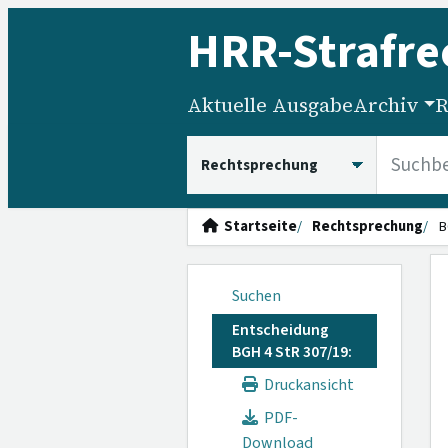
HRR
-Strafre
Aktuelle Ausgabe
Archiv
R
HRRS durchsuchen
Startseite
Rechtsprechung
B
Suchen
Entscheidung
BGH 4 StR 307/19:
Druckansicht
PDF-
Download