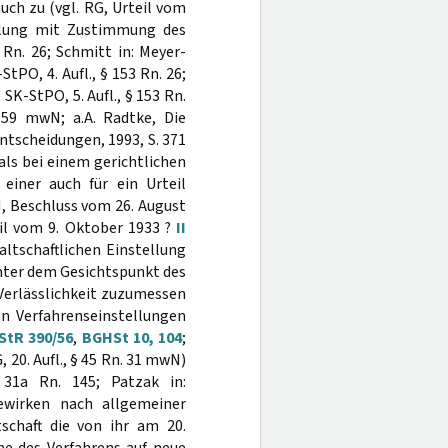
uch zu (vgl. RG, Urteil vom
ellung mit Zustimmung des
 Rn. 26; Schmitt in: Meyer-
StPO, 4. Aufl., § 153 Rn. 26;
 SK-StPO, 5. Aufl., § 153 Rn.
 59 mwN; a.A. Radtke, Die
ntscheidungen, 1993, S. 371
als bei einem gerichtlichen
einer auch für ein Urteil
, Beschluss vom 26. August
eil vom 9. Oktober 1933 ?
II
altschaftlichen Einstellung
unter dem Gesichtspunkt des
 Verlässlichkeit zuzumessen
en Verfahrenseinstellungen
 StR 390/56
,
BGHSt 10, 104
;
, 20. Aufl., § 45 Rn. 31 mwN)
31a Rn. 145; Patzak in:
bewirken nach allgemeiner
tschaft die von ihr am 20.