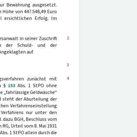
zur Bewährung ausgesetzt.
n Höhe von 447.548,49 Euro
 ersichtlichen Erfolg. Im
2
anwalt in seiner Zuschrift
n der Schuld- und der
Angeklagten auf.
3
4
gsverfahren zunächst mit
ch §
153
Abs. 1 StPO ohne
ine „fahrlässige Geldwäsche“
d steht der Aburteilung der
chen Verfahrenseinstellung
Verfahrens nur unter den
gl. dazu BGH, Beschluss vom
uch RG, Urteil vom 8. Mai 1931
Abs. 1 StPO allein durch die