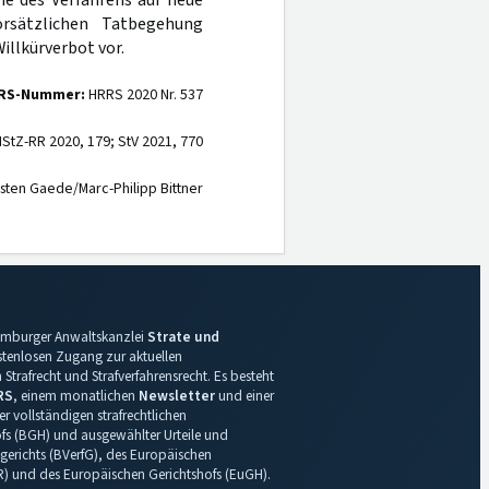
hme des Verfahrens auf neue
rsätzlichen Tatbegehung
illkürverbot vor.
RS-Nummer:
HRRS 2020 Nr. 537
StZ-RR 2020, 179; StV 2021, 770
sten Gaede/Marc-Philipp Bittner
 Hamburger Anwaltskanzlei
Strate und
ostenlosen Zugang zur aktuellen
Strafrecht und Strafverfahrensrecht. Es besteht
RS
, einem monatlichen
Newsletter
und einer
r vollständigen strafrechtlichen
s (BGH) und ausgewählter Urteile und
gerichts (BVerfG), des Europäischen
R) und des Europäischen Gerichtshofs (EuGH).