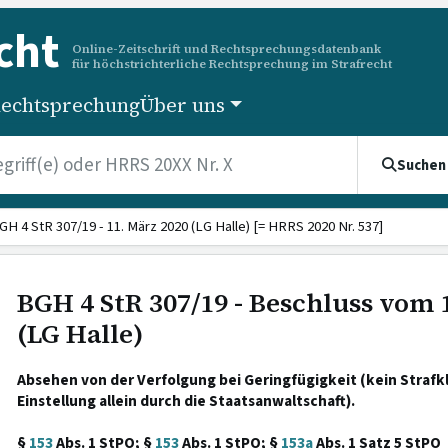
cht
Online-Zeitschrift und Rechtsprechungsdatenbank
für höchstrichterliche Rechtsprechung im Strafrecht
echtsprechung
Über uns
Suchen
GH 4 StR 307/19 - 11. März 2020 (LG Halle) [= HRRS 2020 Nr. 537]
BGH 4 StR 307/19 - Beschluss vom 
(LG Halle)
Absehen von der Verfolgung bei Geringfügigkeit (kein Strafk
Einstellung allein durch die Staatsanwaltschaft).
§
153
Abs. 1 StPO; §
153
Abs. 1 StPO; §
153a
Abs. 1 Satz 5 StPO