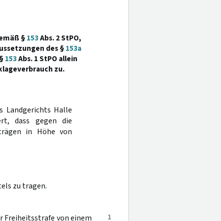
 gemäß §
153
Abs. 2 StPO,
aussetzungen des §
153a
 §
153
Abs. 1 StPO allein
klageverbrauch zu.
es Landgerichts Halle
rt, dass gegen die
rträgen in Höhe von
els zu tragen.
1
 Freiheitsstrafe von einem