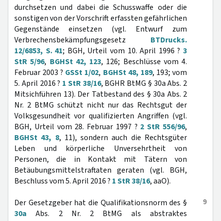
durchsetzen und dabei die Schusswaffe oder die
sonstigen von der Vorschrift erfassten gefährlichen
Gegenstände einsetzen (vgl. Entwurf zum
Verbrechensbekämpfungsgesetz
BTDrucks.
12/6853, S. 41
; BGH, Urteil vom 10. April 1996 ?
3
StR 5/96
,
BGHSt 42, 123
, 126; Beschlüsse vom 4.
Februar 2003 ?
GSSt 1/02
,
BGHSt 48, 189
, 193; vom
5. April 2016 ?
1 StR 38/16
, BGHR BtMG § 30a Abs. 2
Mitsichführen 13). Der Tatbestand des § 30a Abs. 2
Nr. 2 BtMG schützt nicht nur das Rechtsgut der
Volksgesundheit vor qualifizierten Angriffen (vgl.
BGH, Urteil vom 28. Februar 1997 ?
2 StR 556/96
,
BGHSt 43, 8
, 11), sondern auch die Rechtsgüter
Leben und körperliche Unversehrtheit von
Personen, die in Kontakt mit Tätern von
Betäubungsmittelstraftaten geraten (vgl. BGH,
Beschluss vom 5. April 2016 ?
1 StR 38/16
, aaO).
9
Der Gesetzgeber hat die Qualifikationsnorm des §
30a
Abs. 2 Nr. 2 BtMG als abstraktes