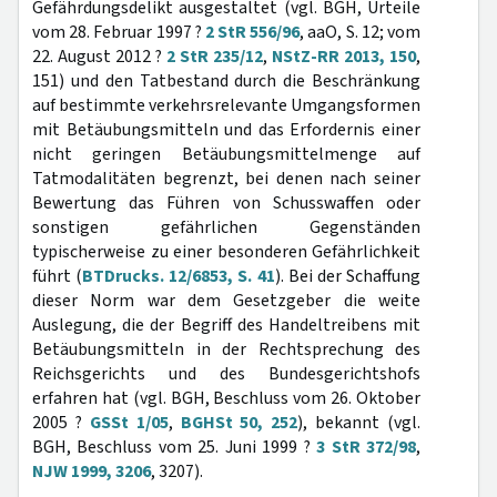
Gefährdungsdelikt ausgestaltet (vgl. BGH, Urteile
vom 28. Februar 1997 ?
2 StR 556/96
, aaO, S. 12; vom
22. August 2012 ?
2 StR 235/12
,
NStZ-RR 2013, 150
,
151) und den Tatbestand durch die Beschränkung
auf bestimmte verkehrsrelevante Umgangsformen
mit Betäubungsmitteln und das Erfordernis einer
nicht geringen Betäubungsmittelmenge auf
Tatmodalitäten begrenzt, bei denen nach seiner
Bewertung das Führen von Schusswaffen oder
sonstigen gefährlichen Gegenständen
typischerweise zu einer besonderen Gefährlichkeit
führt (
BTDrucks. 12/6853, S. 41
). Bei der Schaffung
dieser Norm war dem Gesetzgeber die weite
Auslegung, die der Begriff des Handeltreibens mit
Betäubungsmitteln in der Rechtsprechung des
Reichsgerichts und des Bundesgerichtshofs
erfahren hat (vgl. BGH, Beschluss vom 26. Oktober
2005 ?
GSSt 1/05
,
BGHSt 50, 252
), bekannt (vgl.
BGH, Beschluss vom 25. Juni 1999 ?
3 StR 372/98
,
NJW 1999, 3206
, 3207).