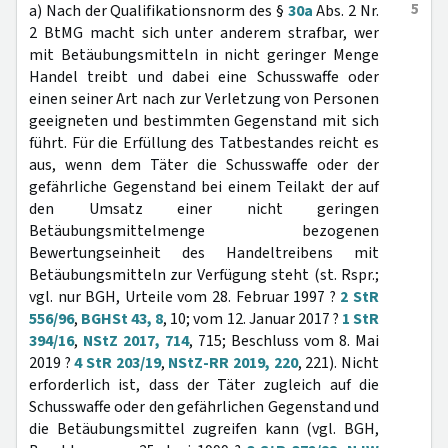
5
a) Nach der Qualifikationsnorm des §
30a
Abs. 2 Nr.
2 BtMG macht sich unter anderem strafbar, wer
mit Betäubungsmitteln in nicht geringer Menge
Handel treibt und dabei eine Schusswaffe oder
einen seiner Art nach zur Verletzung von Personen
geeigneten und bestimmten Gegenstand mit sich
führt. Für die Erfüllung des Tatbestandes reicht es
aus, wenn dem Täter die Schusswaffe oder der
gefährliche Gegenstand bei einem Teilakt der auf
den Umsatz einer nicht geringen
Betäubungsmittelmenge bezogenen
Bewertungseinheit des Handeltreibens mit
Betäubungsmitteln zur Verfügung steht (st. Rspr.;
vgl. nur BGH, Urteile vom 28. Februar 1997 ?
2 StR
556/96
,
BGHSt 43, 8
, 10; vom 12. Januar 2017 ?
1 StR
394/16
,
NStZ 2017, 714
, 715; Beschluss vom 8. Mai
2019 ?
4 StR 203/19
,
NStZ-RR 2019, 220
, 221). Nicht
erforderlich ist, dass der Täter zugleich auf die
Schusswaffe oder den gefährlichen Gegenstand und
die Betäubungsmittel zugreifen kann (vgl. BGH,