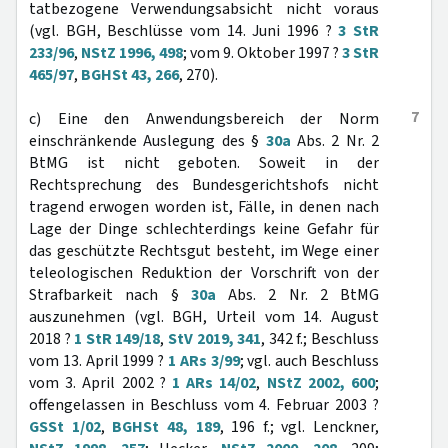
tatbezogene Verwendungsabsicht nicht voraus
(vgl. BGH, Beschlüsse vom 14. Juni 1996 ?
3 StR
233/96
,
NStZ 1996, 498
; vom 9. Oktober 1997 ?
3 StR
465/97
,
BGHSt 43, 266
, 270).
7
c) Eine den Anwendungsbereich der Norm
einschränkende Auslegung des §
30a
Abs. 2 Nr. 2
BtMG ist nicht geboten. Soweit in der
Rechtsprechung des Bundesgerichtshofs nicht
tragend erwogen worden ist, Fälle, in denen nach
Lage der Dinge schlechterdings keine Gefahr für
das geschützte Rechtsgut besteht, im Wege einer
teleologischen Reduktion der Vorschrift von der
Strafbarkeit nach §
30a
Abs. 2 Nr. 2 BtMG
auszunehmen (vgl. BGH, Urteil vom 14. August
2018 ?
1 StR 149/18
,
StV 2019, 341
, 342 f.; Beschluss
vom 13. April 1999 ?
1 ARs 3/99
; vgl. auch Beschluss
vom 3. April 2002 ?
1 ARs 14/02
,
NStZ 2002, 600
;
offengelassen in Beschluss vom 4. Februar 2003 ?
GSSt 1/02
,
BGHSt 48, 189
, 196 f.; vgl. Lenckner,