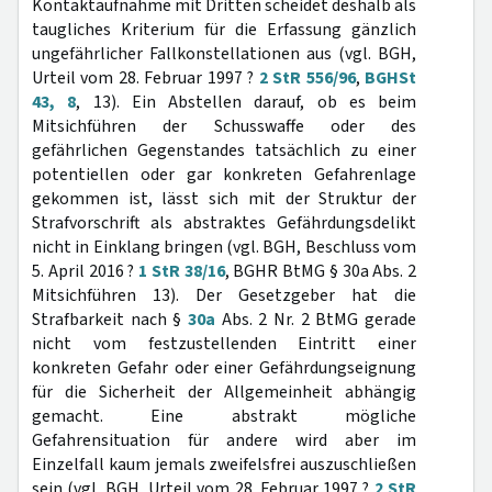
Kontaktaufnahme mit Dritten scheidet deshalb als
taugliches Kriterium für die Erfassung gänzlich
ungefährlicher Fallkonstellationen aus (vgl. BGH,
Urteil vom 28. Februar 1997 ?
2 StR 556/96
,
BGHSt
43, 8
, 13). Ein Abstellen darauf, ob es beim
Mitsichführen der Schusswaffe oder des
gefährlichen Gegenstandes tatsächlich zu einer
potentiellen oder gar konkreten Gefahrenlage
gekommen ist, lässt sich mit der Struktur der
Strafvorschrift als abstraktes Gefährdungsdelikt
nicht in Einklang bringen (vgl. BGH, Beschluss vom
5. April 2016 ?
1 StR 38/16
, BGHR BtMG § 30a Abs. 2
Mitsichführen 13). Der Gesetzgeber hat die
Strafbarkeit nach §
30a
Abs. 2 Nr. 2 BtMG gerade
nicht vom festzustellenden Eintritt einer
konkreten Gefahr oder einer Gefährdungseignung
für die Sicherheit der Allgemeinheit abhängig
gemacht. Eine abstrakt mögliche
Gefahrensituation für andere wird aber im
Einzelfall kaum jemals zweifelsfrei auszuschließen
sein (vgl. BGH, Urteil vom 28. Februar 1997 ?
2 StR