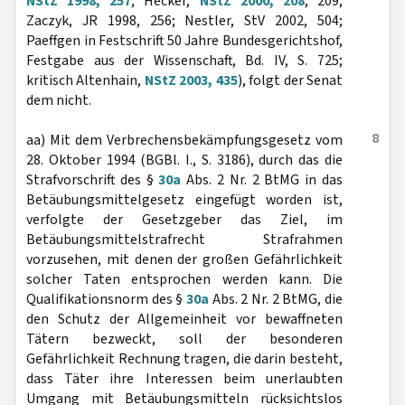
NStZ 1998, 257
; Hecker,
NStZ 2000, 208
, 209;
Zaczyk, JR 1998, 256; Nestler, StV 2002, 504;
Paeffgen in Festschrift 50 Jahre Bundesgerichtshof,
Festgabe aus der Wissenschaft, Bd. IV, S. 725;
kritisch Altenhain,
NStZ 2003, 435
), folgt der Senat
dem nicht.
8
aa) Mit dem Verbrechensbekämpfungsgesetz vom
28. Oktober 1994 (BGBl. I., S. 3186), durch das die
Strafvorschrift des §
30a
Abs. 2 Nr. 2 BtMG in das
Betäubungsmittelgesetz eingefügt worden ist,
verfolgte der Gesetzgeber das Ziel, im
Betäubungsmittelstrafrecht Strafrahmen
vorzusehen, mit denen der großen Gefährlichkeit
solcher Taten entsprochen werden kann. Die
Qualifikationsnorm des §
30a
Abs. 2 Nr. 2 BtMG, die
den Schutz der Allgemeinheit vor bewaffneten
Tätern bezweckt, soll der besonderen
Gefährlichkeit Rechnung tragen, die darin besteht,
dass Täter ihre Interessen beim unerlaubten
Umgang mit Betäubungsmitteln rücksichtslos