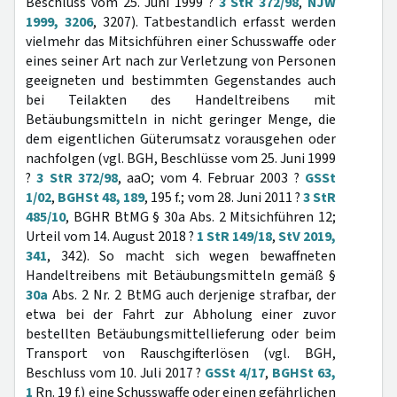
Beschluss vom 25. Juni 1999 ?
3 StR 372/98
,
NJW
1999, 3206
, 3207). Tatbestandlich erfasst werden
vielmehr das Mitsichführen einer Schusswaffe oder
eines seiner Art nach zur Verletzung von Personen
geeigneten und bestimmten Gegenstandes auch
bei Teilakten des Handeltreibens mit
Betäubungsmitteln in nicht geringer Menge, die
dem eigentlichen Güterumsatz vorausgehen oder
nachfolgen (vgl. BGH, Beschlüsse vom 25. Juni 1999
?
3 StR 372/98
, aaO; vom 4. Februar 2003 ?
GSSt
1/02
,
BGHSt 48, 189
, 195 f.; vom 28. Juni 2011 ?
3 StR
485/10
, BGHR BtMG § 30a Abs. 2 Mitsichführen 12;
Urteil vom 14. August 2018 ?
1 StR 149/18
,
StV 2019,
341
, 342). So macht sich wegen bewaffneten
Handeltreibens mit Betäubungsmitteln gemäß §
30a
Abs. 2 Nr. 2 BtMG auch derjenige strafbar, der
etwa bei der Fahrt zur Abholung einer zuvor
bestellten Betäubungsmittellieferung oder beim
Transport von Rauschgifterlösen (vgl. BGH,
Beschluss vom 10. Juli 2017 ?
GSSt 4/17
,
BGHSt 63,
1
Rn. 19 f.) eine Schusswaffe oder einen gefährlichen