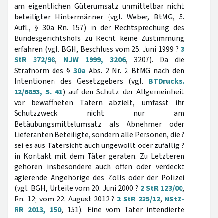
am eigentlichen Güterumsatz unmittelbar nicht
beteiligter Hintermänner (vgl. Weber, BtMG, 5.
Aufl., § 30a Rn. 157) in der Rechtsprechung des
Bundesgerichtshofs zu Recht keine Zustimmung
erfahren (vgl. BGH, Beschluss vom 25. Juni 1999 ?
3
StR 372/98
,
NJW 1999, 3206
, 3207). Da die
Strafnorm des §
30a
Abs. 2 Nr. 2 BtMG nach den
Intentionen des Gesetzgebers (vgl.
BTDrucks.
12/6853, S. 41
) auf den Schutz der Allgemeinheit
vor bewaffneten Tätern abzielt, umfasst ihr
Schutzzweck nicht nur am
Betäubungsmittelumsatz als Abnehmer oder
Lieferanten Beteiligte, sondern alle Personen, die ?
sei es aus Tätersicht auch ungewollt oder zufällig ?
in Kontakt mit dem Täter geraten. Zu Letzteren
gehören insbesondere auch offen oder verdeckt
agierende Angehörige des Zolls oder der Polizei
(vgl. BGH, Urteile vom 20. Juni 2000 ?
2 StR 123/00
,
Rn. 12; vom 22. August 2012 ?
2 StR 235/12
,
NStZ-
RR 2013, 150
, 151). Eine vom Täter intendierte