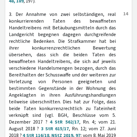
48, 189
, 197).
14
3. Der Annahme von zwei selbständigen, real
konkurrierenden Taten des bewaffneten
Handeltreibens mit Betäubungsmitteln durch das
Landgericht begegnen dagegen durchgreifende
rechtliche Bedenken. Die Strafkammer hat bei
ihrer konkurrenzrechtlichen Bewertung
übersehen, dass sich die beiden Taten des
bewaffneten Handeltreibens, die sich auf jeweils
verschiedene Handelsmengen bezogen, durch das
Bereithalten der Schusswaffe und der weiteren zur
Verletzung von Personen geeigneten und
bestimmten Gegenstände in der Wohnung des
Angeklagten in ihren Ausführungshandlungen
teilweise überschnitten. Dies hat zur Folge, dass
beide Taten konkurrenzrechtlich zu Tateinheit
verknüpft sind (vgl. BGH, Beschlüsse vom 5.
Dezember 2017 ?
4 StR 562/17
, Rn. 4; vom 21.
August 2018 ?
3 StR 615/17
, Rn. 12; vom 27. Juni
2018 ?
4 StR 116/18
,
NStZ 2019, 97
; vom 8. Mai 2019