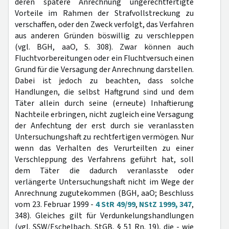
deren spätere Anrechnung ungerechtfertigte
Vorteile im Rahmen der Strafvollstreckung zu
verschaffen, oder den Zweck verfolgt, das Verfahren
aus anderen Gründen böswillig zu verschleppen
(vgl. BGH, aaO, S. 308). Zwar können auch
Fluchtvorbereitungen oder ein Fluchtversuch einen
Grund für die Versagung der Anrechnung darstellen.
Dabei ist jedoch zu beachten, dass solche
Handlungen, die selbst Haftgrund sind und dem
Täter allein durch seine (erneute) Inhaftierung
Nachteile erbringen, nicht zugleich eine Versagung
der Anfechtung der erst durch sie veranlassten
Untersuchungshaft zu rechtfertigen vermögen. Nur
wenn das Verhalten des Verurteilten zu einer
Verschleppung des Verfahrens geführt hat, soll
dem Täter die dadurch veranlasste oder
verlängerte Untersuchungshaft nicht im Wege der
Anrechnung zugutekommen (BGH, aaO; Beschluss
vom 23. Februar 1999 -
4 StR 49/99
,
NStZ 1999, 347
,
348). Gleiches gilt für Verdunkelungshandlungen
(vgl. SSW/Eschelbach, StGB, § 51 Rn. 19), die - wie