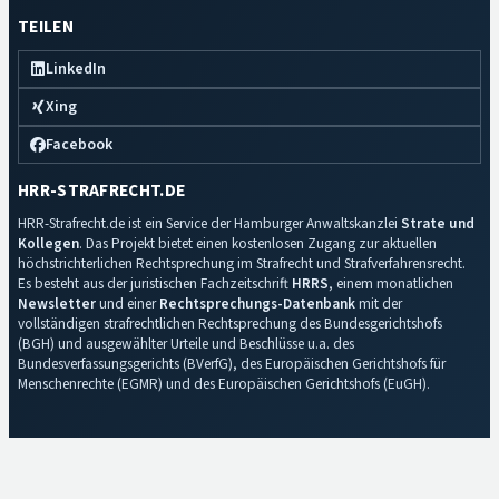
TEILEN
LinkedIn
Xing
Facebook
HRR-STRAFRECHT.DE
HRR-Strafrecht.de ist ein Service der Hamburger Anwaltskanzlei
Strate und
Kollegen
. Das Projekt bietet einen kostenlosen Zugang zur aktuellen
höchstrichterlichen Rechtsprechung im Strafrecht und Strafverfahrensrecht.
Es besteht aus der juristischen Fachzeitschrift
HRRS
, einem monatlichen
Newsletter
und einer
Rechtsprechungs-Datenbank
mit der
vollständigen strafrechtlichen Rechtsprechung des Bundesgerichtshofs
(BGH) und ausgewählter Urteile und Beschlüsse u.a. des
Bundesverfassungsgerichts (BVerfG), des Europäischen Gerichtshofs für
Menschenrechte (EGMR) und des Europäischen Gerichtshofs (EuGH).
Impressum
·
Datenschutz