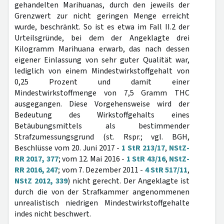
gehandelten Marihuanas, durch den jeweils der
Grenzwert zur nicht geringen Menge erreicht
wurde, beschränkt. So ist es etwa im Fall II.2 der
Urteilsgründe, bei dem der Angeklagte drei
Kilogramm Marihuana erwarb, das nach dessen
eigener Einlassung von sehr guter Qualität war,
lediglich von einem Mindestwirkstoffgehalt von
0,25 Prozent und damit einer
Mindestwirkstoffmenge von 7,5 Gramm THC
ausgegangen. Diese Vorgehensweise wird der
Bedeutung des Wirkstoffgehalts eines
Betäubungsmittels als bestimmender
Strafzumessungsgrund (st. Rspr.; vgl. BGH,
Beschlüsse vom 20. Juni 2017 -
1 StR 213/17
,
NStZ-
RR 2017, 377
; vom 12. Mai 2016 -
1 StR 43/16
,
NStZ-
RR 2016, 247
; vom 7. Dezember 2011 -
4 StR 517/11
,
NStZ 2012, 339
) nicht gerecht. Der Angeklagte ist
durch die von der Strafkammer angenommenen
unrealistisch niedrigen Mindestwirkstoffgehalte
indes nicht beschwert.