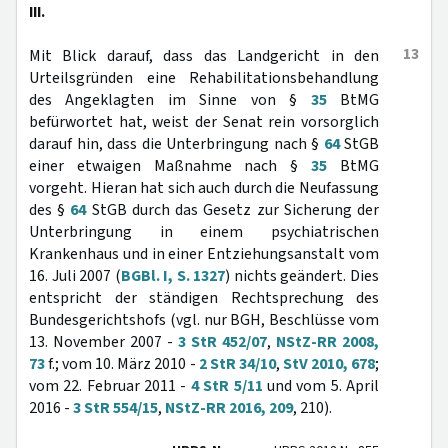
III.
13
Mit Blick darauf, dass das Landgericht in den
Urteilsgründen eine Rehabilitationsbehandlung
des Angeklagten im Sinne von §
35
BtMG
befürwortet hat, weist der Senat rein vorsorglich
darauf hin, dass die Unterbringung nach §
64
StGB
einer etwaigen Maßnahme nach §
35
BtMG
vorgeht. Hieran hat sich auch durch die Neufassung
des §
64
StGB durch das Gesetz zur Sicherung der
Unterbringung in einem psychiatrischen
Krankenhaus und in einer Entziehungsanstalt vom
16. Juli 2007 (
BGBl. I, S. 1327
) nichts geändert. Dies
entspricht der ständigen Rechtsprechung des
Bundesgerichtshofs (vgl. nur BGH, Beschlüsse vom
13. November 2007 -
3 StR 452/07
,
NStZ-RR 2008,
73
f.; vom 10. März 2010 -
2 StR 34/10
,
StV 2010, 678
;
vom 22. Februar 2011 -
4 StR 5/11
und vom 5. April
2016 -
3 StR 554/15
,
NStZ-RR 2016, 209
, 210).