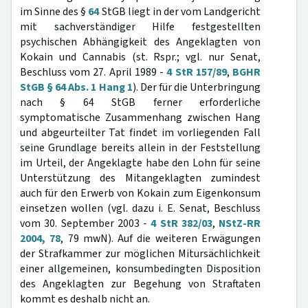
im Sinne des §
64
StGB liegt in der vom Landgericht
mit sachverständiger Hilfe festgestellten
psychischen Abhängigkeit des Angeklagten von
Kokain und Cannabis (st. Rspr.; vgl. nur Senat,
Beschluss vom 27. April 1989 -
4 StR 157/89
,
BGHR
StGB § 64 Abs. 1 Hang 1
). Der für die Unterbringung
nach § 64 StGB ferner erforderliche
symptomatische Zusammenhang zwischen Hang
und abgeurteilter Tat findet im vorliegenden Fall
seine Grundlage bereits allein in der Feststellung
im Urteil, der Angeklagte habe den Lohn für seine
Unterstützung des Mitangeklagten zumindest
auch für den Erwerb von Kokain zum Eigenkonsum
einsetzen wollen (vgl. dazu i. E. Senat, Beschluss
vom 30. September 2003 -
4 StR 382/03
,
NStZ-RR
2004, 78
, 79 mwN). Auf die weiteren Erwägungen
der Strafkammer zur möglichen Mitursächlichkeit
einer allgemeinen, konsumbedingten Disposition
des Angeklagten zur Begehung von Straftaten
kommt es deshalb nicht an.