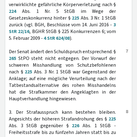
verwirklichte gefährliche Körperverletzung nach §
224
Abs. 1 Nr. 5 StGB im Wege der
Gesetzeskonkurrenz hinter §
225
Abs. 3 Nr. 1 StGB
zurück (vgl. BGH, Beschlüsse vom 14. Juni 2016 -
3
StR 22/16
, BGHR StGB § 225 Konkurrenzen 6; vom
5. Februar 2009 -
4 StR 624/08
).
7
Der Senat ändert den Schuldspruch entsprechend. §
265
StPO steht nicht entgegen. Der Vorwurf der
schweren Misshandlung von Schutzbefohlenen
nach §
225
Abs. 3 Nr. 1 StGB war Gegenstand der
Anklage; auf eine mögliche Verurteilung nach der
Tatbestandsalternative des rohen Misshandelns
hat die Strafkammer den Angeklagten in der
Hauptverhandlung hingewiesen.
8
3. Der Strafausspruch kann bestehen bleiben.
Angesichts der höheren Strafandrohung des §
225
Abs. 3 StGB gegenüber §
226
Abs. 1 StGB -
Freiheitsstrafe bis zu fünfzehn Jahren statt bis zu