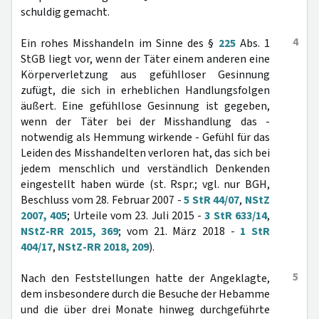
schuldig gemacht.
4
Ein rohes Misshandeln im Sinne des §
225
Abs. 1
StGB liegt vor, wenn der Täter einem anderen eine
Körperverletzung aus gefühlloser Gesinnung
zufügt, die sich in erheblichen Handlungsfolgen
äußert. Eine gefühllose Gesinnung ist gegeben,
wenn der Täter bei der Misshandlung das -
notwendig als Hemmung wirkende - Gefühl für das
Leiden des Misshandelten verloren hat, das sich bei
jedem menschlich und verständlich Denkenden
eingestellt haben würde (st. Rspr.; vgl. nur BGH,
Beschluss vom 28. Februar 2007 -
5 StR 44/07
,
NStZ
2007, 405
; Urteile vom 23. Juli 2015 -
3 StR 633/14
,
NStZ-RR 2015, 369
; vom 21. März 2018 -
1 StR
404/17
,
NStZ-RR 2018, 209
).
5
Nach den Feststellungen hatte der Angeklagte,
dem insbesondere durch die Besuche der Hebamme
und die über drei Monate hinweg durchgeführte