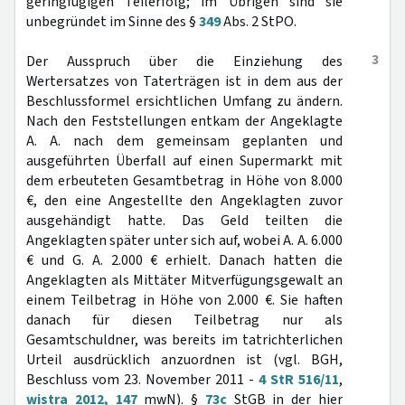
geringfügigen Teilerfolg; im Übrigen sind sie
unbegründet im Sinne des §
349
Abs. 2 StPO.
3
Der Ausspruch über die Einziehung des
Wertersatzes von Taterträgen ist in dem aus der
Beschlussformel ersichtlichen Umfang zu ändern.
Nach den Feststellungen entkam der Angeklagte
A. A. nach dem gemeinsam geplanten und
ausgeführten Überfall auf einen Supermarkt mit
dem erbeuteten Gesamtbetrag in Höhe von 8.000
€, den eine Angestellte den Angeklagten zuvor
ausgehändigt hatte. Das Geld teilten die
Angeklagten später unter sich auf, wobei A. A. 6.000
€ und G. A. 2.000 € erhielt. Danach hatten die
Angeklagten als Mittäter Mitverfügungsgewalt an
einem Teilbetrag in Höhe von 2.000 €. Sie haften
danach für diesen Teilbetrag nur als
Gesamtschuldner, was bereits im tatrichterlichen
Urteil ausdrücklich anzuordnen ist (vgl. BGH,
Beschluss vom 23. November 2011 -
4 StR 516/11
,
wistra 2012, 147
mwN). §
73c
StGB in der hier