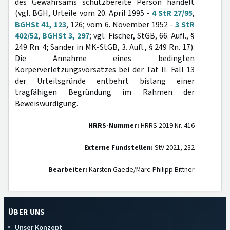
des Gewahrsams schutzbereite Person handelt
(vgl. BGH, Urteile vom 20. April 1995 -
4 StR 27/95
,
BGHSt 41, 123
, 126; vom 6. November 1952 -
3 StR
402/52
,
BGHSt 3, 297
; vgl. Fischer, StGB, 66. Aufl., §
249 Rn. 4; Sander in MK-StGB, 3. Aufl., § 249 Rn. 17).
Die Annahme eines bedingten
Körperverletzungsvorsatzes bei der Tat II. Fall 13
der Urteilsgründe entbehrt bislang einer
tragfähigen Begründung im Rahmen der
Beweiswürdigung.
HRRS-Nummer:
HRRS 2019 Nr. 416
Externe Fundstellen:
StV 2021, 232
Bearbeiter:
Karsten Gaede/Marc-Philipp Bittner
ÜBER UNS
Unser Konzept