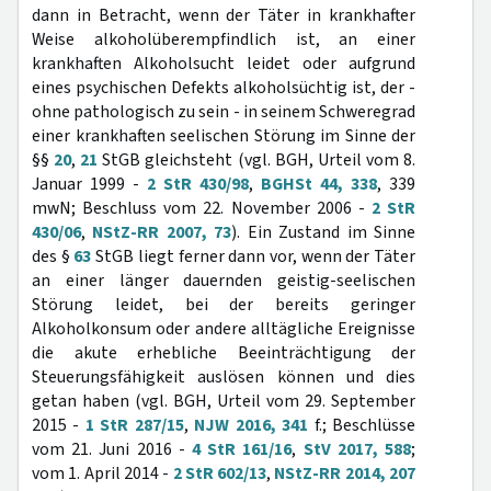
dann in Betracht, wenn der Täter in krankhafter
Weise alkoholüberempfindlich ist, an einer
krankhaften Alkoholsucht leidet oder aufgrund
eines psychischen Defekts alkoholsüchtig ist, der -
ohne pathologisch zu sein - in seinem Schweregrad
einer krankhaften seelischen Störung im Sinne der
§§
20
,
21
StGB gleichsteht (vgl. BGH, Urteil vom 8.
Januar 1999 -
2 StR 430/98
,
BGHSt 44, 338
, 339
mwN; Beschluss vom 22. November 2006 -
2 StR
430/06
,
NStZ-RR 2007, 73
). Ein Zustand im Sinne
des §
63
StGB liegt ferner dann vor, wenn der Täter
an einer länger dauernden geistig-seelischen
Störung leidet, bei der bereits geringer
Alkoholkonsum oder andere alltägliche Ereignisse
die akute erhebliche Beeinträchtigung der
Steuerungsfähigkeit auslösen können und dies
getan haben (vgl. BGH, Urteil vom 29. September
2015 -
1 StR 287/15
,
NJW 2016, 341
f.; Beschlüsse
vom 21. Juni 2016 -
4 StR 161/16
,
StV 2017, 588
;
vom 1. April 2014 -
2 StR 602/13
,
NStZ-RR 2014, 207