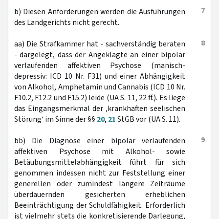
7
b) Diesen Anforderungen werden die Ausführungen
des Landgerichts nicht gerecht.
8
aa) Die Strafkammer hat - sachverständig beraten
- dargelegt, dass der Angeklagte an einer bipolar
verlaufenden affektiven Psychose (manisch-
depressiv: ICD 10 Nr. F31) und einer Abhängigkeit
von Alkohol, Amphetamin und Cannabis (ICD 10 Nr.
F10.2, F12.2 und F15.2) leide (UA S. 11, 22 ff.). Es liege
das Eingangsmerkmal der ‚krankhaften seelischen
Störung‘ im Sinne der §§
20
,
21
StGB vor (UA S. 11).
9
bb) Die Diagnose einer bipolar verlaufenden
affektiven Psychose mit Alkohol- sowie
Betäubungsmittelabhängigkeit führt für sich
genommen indessen nicht zur Feststellung einer
generellen oder zumindest längere Zeiträume
überdauernden gesicherten erheblichen
Beeinträchtigung der Schuldfähigkeit. Erforderlich
ist vielmehr stets die konkretisierende Darlegung,