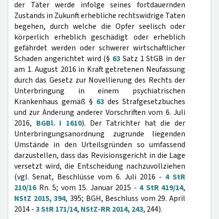
der Täter werde infolge seines fortdauernden
Zustands in Zukunft erhebliche rechtswidrige Taten
begehen, durch welche die Opfer seelisch oder
körperlich erheblich geschädigt oder erheblich
gefährdet werden oder schwerer wirtschaftlicher
Schaden angerichtet wird (§
63
Satz 1 StGB in der
am 1. August 2016 in Kraft getretenen Neufassung
durch das Gesetz zur Novellierung des Rechts der
Unterbringung in einem psychiatrischen
Krankenhaus gemäß §
63
des Strafgesetzbuches
und zur Änderung anderer Vorschriften vom 6. Juli
2016,
BGBl. I 1610
). Der Tatrichter hat die der
Unterbringungsanordnung zugrunde liegenden
Umstände in den Urteilsgründen so umfassend
darzustellen, dass das Revisionsgericht in die Lage
versetzt wird, die Entscheidung nachzuvollziehen
(vgl. Senat, Beschlüsse vom 6. Juli 2016 -
4 StR
210/16
Rn. 5; vom 15. Januar 2015 -
4 StR 419/14
,
NStZ 2015, 394
, 395; BGH, Beschluss vom 29. April
2014 -
3 StR 171/14
,
NStZ-RR 2014, 243
, 244).