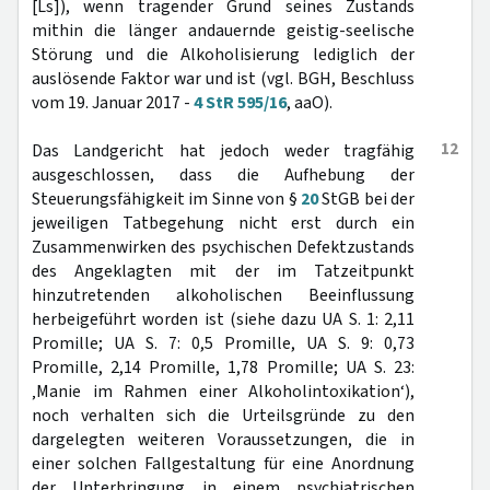
[Ls]), wenn tragender Grund seines Zustands
mithin die länger andauernde geistig-seelische
Störung und die Alkoholisierung lediglich der
auslösende Faktor war und ist (vgl. BGH, Beschluss
vom 19. Januar 2017 -
4 StR 595/16
, aaO).
12
Das Landgericht hat jedoch weder tragfähig
ausgeschlossen, dass die Aufhebung der
Steuerungsfähigkeit im Sinne von §
20
StGB bei der
jeweiligen Tatbegehung nicht erst durch ein
Zusammenwirken des psychischen Defektzustands
des Angeklagten mit der im Tatzeitpunkt
hinzutretenden alkoholischen Beeinflussung
herbeigeführt worden ist (siehe dazu UA S. 1: 2,11
Promille; UA S. 7: 0,5 Promille, UA S. 9: 0,73
Promille, 2,14 Promille, 1,78 Promille; UA S. 23:
‚Manie im Rahmen einer Alkoholintoxikation‘),
noch verhalten sich die Urteilsgründe zu den
dargelegten weiteren Voraussetzungen, die in
einer solchen Fallgestaltung für eine Anordnung
der Unterbringung in einem psychiatrischen