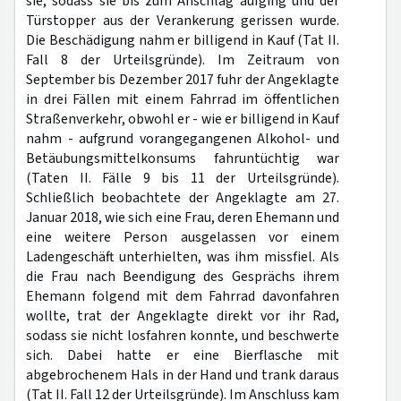
sie, sodass sie bis zum Anschlag aufging und der
Türstopper aus der Verankerung gerissen wurde.
Die Beschädigung nahm er billigend in Kauf (Tat II.
Fall 8 der Urteilsgründe). Im Zeitraum von
September bis Dezember 2017 fuhr der Angeklagte
in drei Fällen mit einem Fahrrad im öffentlichen
Straßenverkehr, obwohl er - wie er billigend in Kauf
nahm - aufgrund vorangegangenen Alkohol- und
Betäubungsmittelkonsums fahruntüchtig war
(Taten II. Fälle 9 bis 11 der Urteilsgründe).
Schließlich beobachtete der Angeklagte am 27.
Januar 2018, wie sich eine Frau, deren Ehemann und
eine weitere Person ausgelassen vor einem
Ladengeschäft unterhielten, was ihm missfiel. Als
die Frau nach Beendigung des Gesprächs ihrem
Ehemann folgend mit dem Fahrrad davonfahren
wollte, trat der Angeklagte direkt vor ihr Rad,
sodass sie nicht losfahren konnte, und beschwerte
sich. Dabei hatte er eine Bierflasche mit
abgebrochenem Hals in der Hand und trank daraus
(Tat II. Fall 12 der Urteilsgründe). Im Anschluss kam