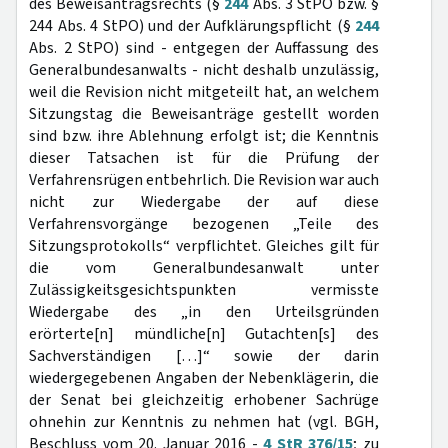
des Beweisantragsrechts (§
244
Abs. 3 StPO bzw. §
244 Abs. 4 StPO) und der Aufklärungspflicht (§
244
Abs. 2 StPO) sind - entgegen der Auffassung des
Generalbundesanwalts - nicht deshalb unzulässig,
weil die Revision nicht mitgeteilt hat, an welchem
Sitzungstag die Beweisanträge gestellt worden
sind bzw. ihre Ablehnung erfolgt ist; die Kenntnis
dieser Tatsachen ist für die Prüfung der
Verfahrensrügen entbehrlich. Die Revision war auch
nicht zur Wiedergabe der auf diese
Verfahrensvorgänge bezogenen „Teile des
Sitzungsprotokolls“ verpflichtet. Gleiches gilt für
die vom Generalbundesanwalt unter
Zulässigkeitsgesichtspunkten vermisste
Wiedergabe des „in den Urteilsgründen
erörterte[n] mündliche[n] Gutachten[s] des
Sachverständigen […]“ sowie der darin
wiedergegebenen Angaben der Nebenklägerin, die
der Senat bei gleichzeitig erhobener Sachrüge
ohnehin zur Kenntnis zu nehmen hat (vgl. BGH,
Beschluss vom 20. Januar 2016 -
4 StR 376/15
; zu